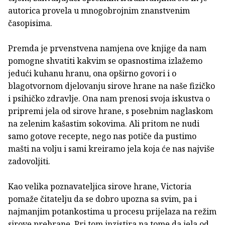
autori­ca provela u mnogobrojnim znanstvenim
časopisima.
Premda je prvenstvena namjena ove knjige da nam
pomogne shvatiti kakvim se opasnostima izlažemo
jedući kuhanu hra­nu, ona opširno govori i o
blagotvornom djelovanju sirove hrane na naše fizičko
i psihičko zdravlje. Ona nam prenosi svoja iskustva o
pripremi jela od sirove hrane, s posebnim naglaskom
na zelenim kašastim sokovima. Ali pri­tom ne nudi
samo gotove recepte, nego nas potiče da pustimo
mašti na volju i sami kreiramo jela koja će nas najviše
zadovoljiti.
Kao velika poznavateljica sirove hrane, Victoria
pomaže čitatelju da se dobro upozna sa svim, pa i
najmanjim potanko­stima u procesu prijelaza na režim
sirove prehrane. Pri tom inzistira na tome da jela od