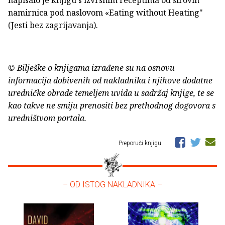
napisalo je knjigu s izvrsnim receptima od sirovih
namirnica pod naslovom «Eating without Heating"
(Jesti bez zagrijavanja).
© Bilješke o knjigama izrađene su na osnovu
informacija dobivenih od nakladnika i njihove dodatne
uredničke obrade temeljem uvida u sadržaj knjige, te se
kao takve ne smiju prenositi bez prethodnog dogovora s
uredništvom portala.
Preporuči knjigu
– OD ISTOG NAKLADNIKA –