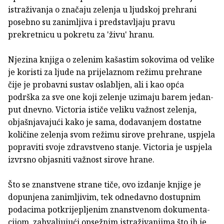
istraživanja o značaju zelenja u ljudskoj prehrani
posebno su zanimljiva i predstavljaju pravu
prekretnicu u pokretu za 'živu' hranu.
Njezina knjiga o zelenim kašastim sokovima od velike
je koristi za ljude na prijelaznom režimu prehrane
čije je probavni sustav oslabljen, ali i kao opća
podrška za sve one koji zelenje uzimaju barem jedan­
put dnevno. Victoria ističe veliku važnost zelenja,
objašnjavajući kako je sama, dodavanjem dostatne
količine zelenja svom režimu sirove prehrane, uspjela
popraviti svoje zdravstveno stanje. Victoria je uspjela
izvrsno objasniti važnost sirove hrane.
Što se znanstvene strane tiče, ovo izdanje knjige je
dopunjena zanimljivim, tek odnedavno dostupnim
podacima potkrijepljenim znanstvenom dokumenta­
cijom, zahvaljujući opsežnim istraživanjima što ih je