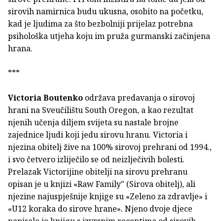
sirovih namirnica budu ukusna, osobito na početku,
kad je ljudima za što bezbolniji prijelaz potrebna
psihološka utjeha koju im pruža gurmanski začinjena
hrana.
***
Victoria Boutenko
održava predavanja o sirovoj
hrani na Sveuči­lištu South Oregon, a kao rezultat
njenih učenja diljem svijeta su nastale brojne
zajednice ljudi koji jedu sirovu hranu. Victoria i
njezina obitelj žive na 100% sirovoj prehrani od 1994.,
i svo četve­ro izliječilo se od neizlječivih bolesti.
Prelazak Victorijine obitelji na sirovu prehranu
opisan je u knjizi «Raw Family"
(Sirova obitelj), ali
njezine najuspješnije knjige su «Zeleno za zdravlje»
i
«U12 koraka do sirove hrane»
.
Njeno dvoje djece