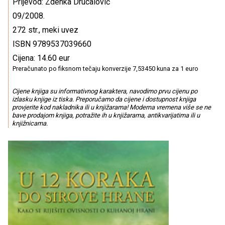
Prijevod: Zdenka Drucalović
09/2008.
272 str., meki uvez
ISBN 9789537039660
Cijena: 14.60 eur
Preračunato po fiksnom tečaju konverzije 7,53450 kuna za 1 euro
Cijene knjiga su informativnog karaktera, navodimo prvu cijenu po
izlasku knjige iz tiska. Preporučamo da cijene i dostupnost knjiga
provjerite kod nakladnika ili u knjižarama! Moderna vremena više se ne
bave prodajom knjiga, potražite ih u knjižarama, antikvarijatima ili u
knjižnicama.