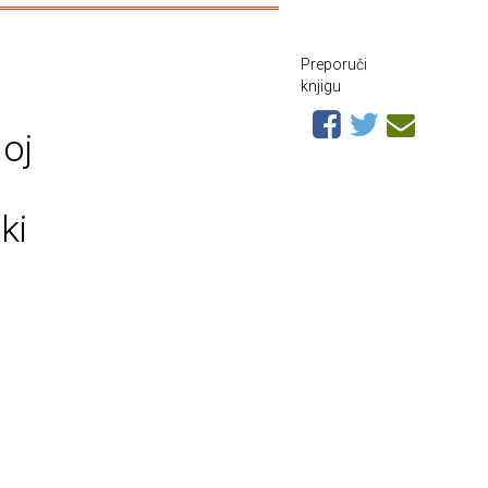
Preporuči
knjigu
noj
ki