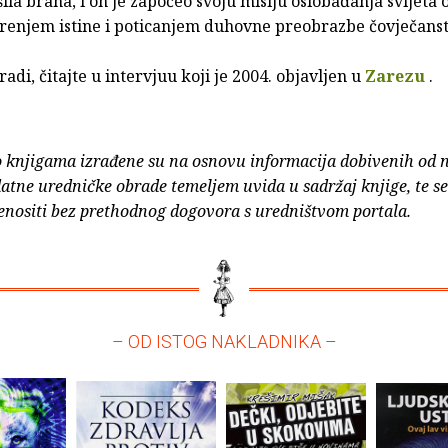
ušila brana, i on je započeo svoju misiju oslobađanja svijeta o
renjem istine i poticanjem duhovne preobrazbe čovječanst
radi, čitajte u intervjuu koji je 2004. objavljen u
Zarezu
.
o knjigama izrađene su na osnovu informacija dobivenih od 
atne uredničke obrade temeljem uvida u sadržaj knjige, te s
enositi bez prethodnog dogovora s uredništvom portala.
– OD ISTOG NAKLADNIKA –