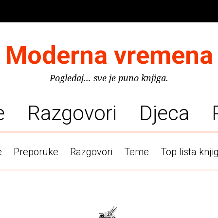
Moderna vremena
Pogledaj... sve je puno knjiga.
e
Razgovori
Djeca
e
Preporuke
Razgovori
Teme
Top lista knji