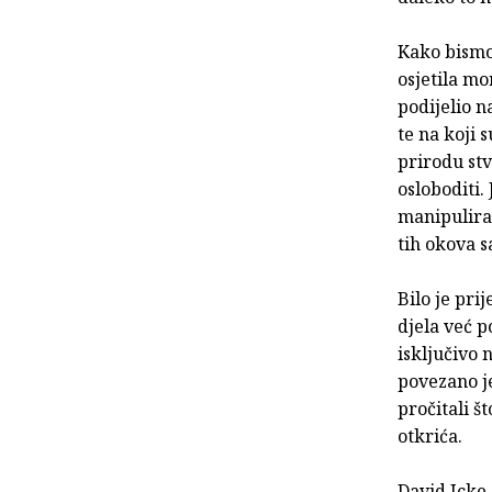
Kako bismo
osjetila mo
podijelio n
te na koji 
prirodu stv
osloboditi
manipuliraj
tih okova
Bilo je pri
djela već p
isključivo
povezano je
pročitali š
otkrića.
David Icke