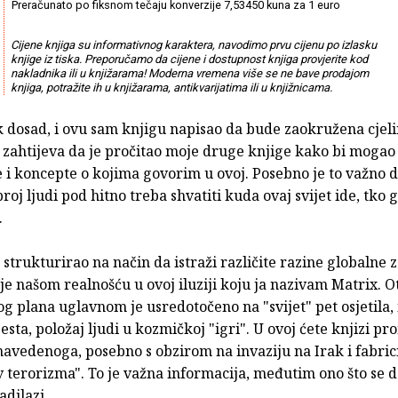
Preračunato po fiksnom tečaju konverzije 7,53450 kuna za 1 euro
Cijene knjiga su informativnog karaktera, navodimo prvu cijenu po izlasku
knjige iz tiska. Preporučamo da cijene i dostupnost knjiga provjerite kod
nakladnika ili u knjižarama! Moderna vremena više se ne bave prodajom
knjiga, potražite ih u knjižarama, antikvarijatima ili u knjižnicama.
k dosad, i ovu sam knjigu napisao da bude zaokružena cjeli
e zahtijeva da je pročitao moje druge knjige kako bi mogao 
e i koncepte o kojima govorim u ovoj. Posebno je to važno 
broj ljudi pod hitno treba shvatiti kuda ovaj svijet ide, tko g
.
strukturirao na način da istraži različite razine globalne z
e našom realnošću u ovoj iluziji koju ja nazivam Matrix. O
g plana uglavnom je usredotočeno na "svijet" pet osjetila,
sta, položaj ljudi u kozmičkoj "igri". U ovoj ćete knjizi pr
avedenoga, posebno s obzirom na invaziju na Irak i fabric
v terorizma". To je važna informacija, međutim ono što se 
adilazi.