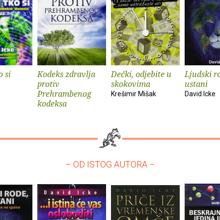
o si
Kodeks zdravlja
Dečki, odjebite u
Ljudski r
protiv
skokovima
ustani
Prehrambenog
Krešimir Mišak
David Icke
kodeksa
– OD ISTOG AUTORA –