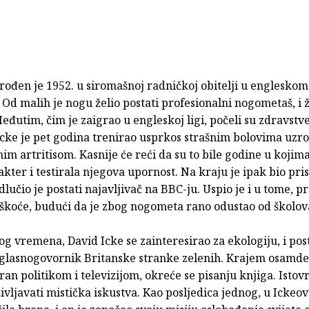
rođen je 1952. u siromašnoj radničkoj obitelji u englesko
 Od malih je nogu želio postati profesionalni nogometaš, i 
Međutim, čim je zaigrao u engleskoj ligi, počeli su zdravstv
Icke je pet godina trenirao usprkos strašnim bolovima uz
m artritisom. Kasnije će reći da su to bile godine u kojima 
kter i testirala njegova upornost. Na kraju je ipak bio pris
odlučio je postati najavljivač na BBC-ju. Uspio je i u tome, 
eškoće, budući da je zbog nogometa rano odustao od školov
 vremena, David Icke se zainteresirao za ekologiju, i pos
 glasnogovornik Britanske stranke zelenih. Krajem osamdes
ran politikom i televizijom, okreće se pisanju knjiga. Isto
ivljavati mistička iskustva. Kao posljedica jednog, u Ickeov