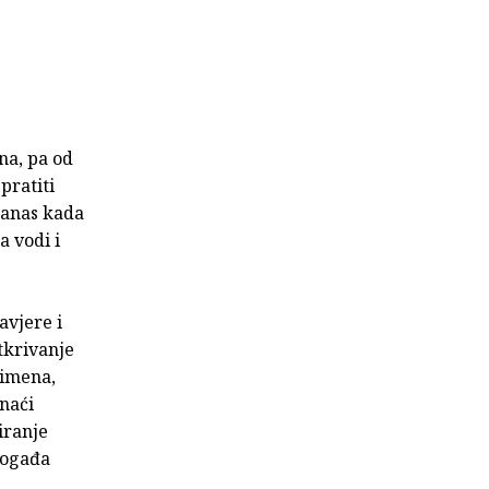
na, pa od
pratiti
danas kada
a vodi i
avjere i
tkrivanje
 imena,
onaći
iranje
događa