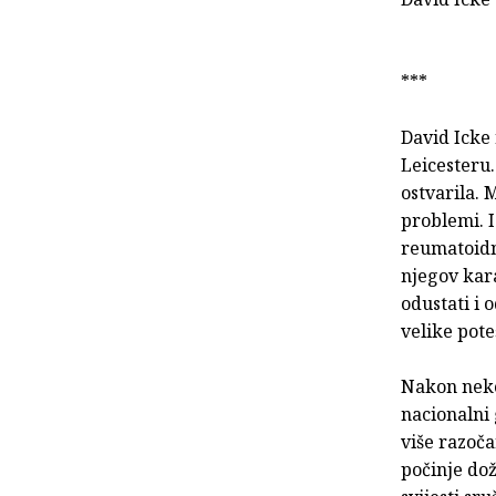
***
David Icke 
Leicesteru.
ostvarila. 
problemi. 
reumatoidni
njegov kara
odustati i 
velike pot
Nakon nekog
nacionalni
više razoča
počinje dož