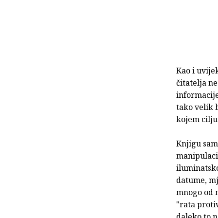
Kao i uvije
čitatelja n
informacij
tako velik 
kojem cilju
Knjigu sam 
manipulacij
iluminatsko
datume, mje
mnogo od n
"rata proti
daleko to n