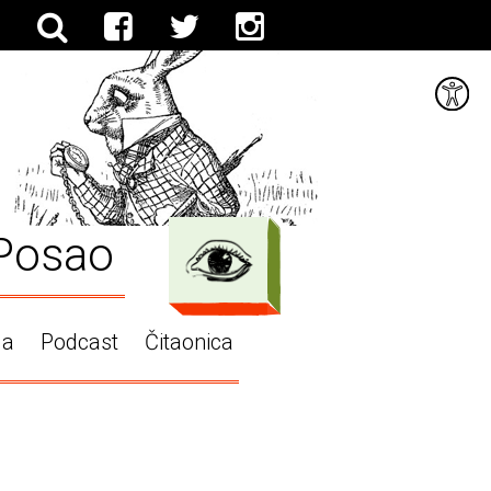
Posao
ga
Podcast
Čitaonica