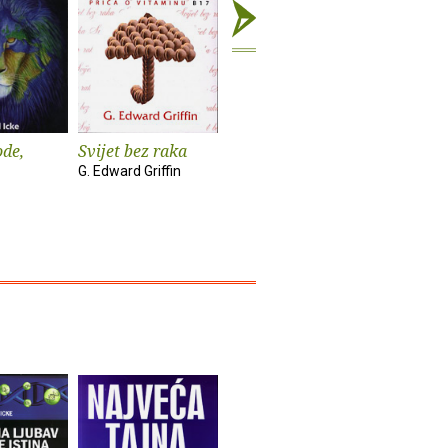
ode,
Svijet bez raka
Sve piše u
Sretan v
novinama
svijeta
G. Edward Griffin
Krešimir Mišak
Krešimir M