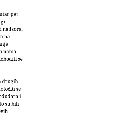
utar pet
igu
 i nadzora,
en na
anje
in nama
oboditi se
ih drugih
otočiti se
odudara i
o su bili
ovih