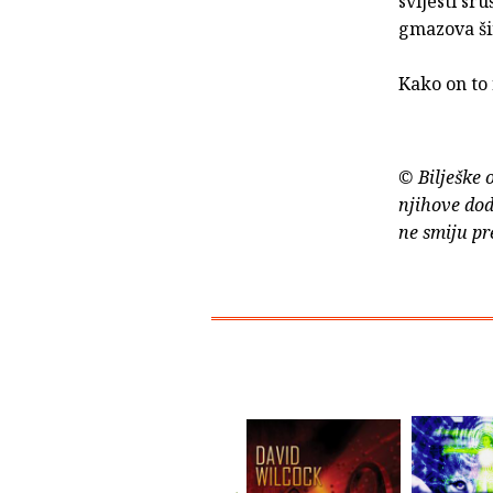
svijesti sr
gmazova ši
Kako on to 
© Bilješke 
njihove dod
ne smiju pr