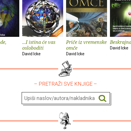
de,
...I istina će vas
Priče iz vremenske
Beskrajna
osloboditi
omče
David Icke
David Icke
David Icke
– PRETRAŽI SVE KNJIGE –