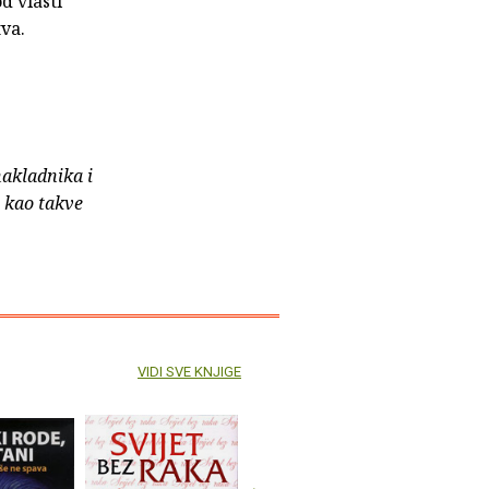
d vlasti
va.
nakladnika i
e kao takve
VIDI SVE KNJIGE