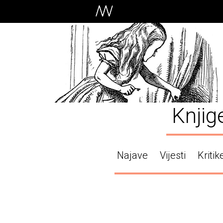
Knjig
Najave
Vijesti
Kritik