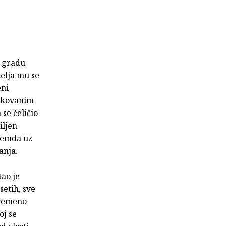
m gradu
želja mu se
eni
rokovanim
se čeličio
iljen
premda uz
anja.
tao je
etih, sve
vremeno
oj se