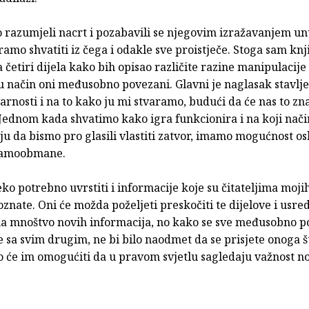
 razumjeli nacrt i pozabavili se njegovim izražavanjem un
ramo shvatiti iz čega i odakle sve proistječe. Stoga sam knj
a četiri dijela kako bih opisao različite razine manipulacije
su način oni međusobno povezani. Glavni je naglasak stavlj
arnosti i na to kako ju mi stvaramo, budući da će nas to zn
. Jednom kada shvatimo kako igra funkcionira i na koji nač
u da bismo pro glasili vlastiti zatvor, imamo mogućnost osl
 samoobmane.
jeko potrebno uvrstiti i informacije koje su čitateljima moj
oznate. Oni će možda poželjeti preskočiti te dijelove i usred
 na mnoštvo novih informacija, no kako se sve međusobno p
 sa svim drugim, ne bi bilo naodmet da se prisjete onoga št
to će im omogućiti da u pravom svjetlu sagledaju važnost n