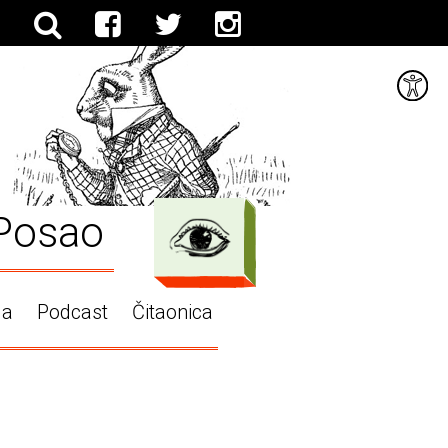
Posao
ga
Podcast
Čitaonica