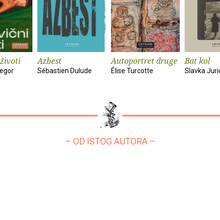
životi
Azbest
Autoportret druge
Bat kol
egor
Sébastien Dulude
Élise Turcotte
Slavka Juri
– OD ISTOG AUTORA –