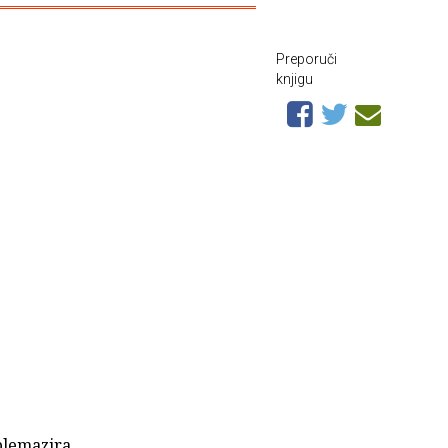
Preporuči
knjigu
oblemazira