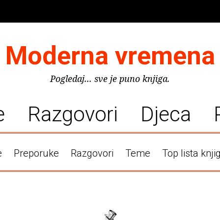
Moderna vremena
Pogledaj... sve je puno knjiga.
e
Razgovori
Djeca
e
Preporuke
Razgovori
Teme
Top lista knji