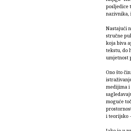
posljedice 
nazivnika,
Nastajući n
stručne pub
koja biva a
tekstu, do 
umjetnost 
Ono što čin
istraživan
medijima i 
sagledavaj
moguće točk
prostornos
i teorijsko
Iako je u 