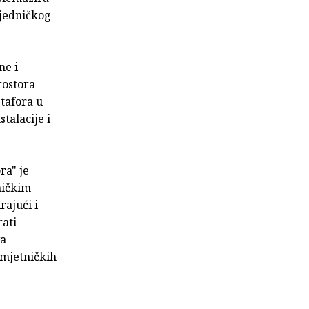
ajedničkog
ne i
rostora
etafora u
talacije i
ra" je
ničkim
rajući i
rati
va
umjetničkih