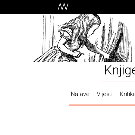
Knjig
Najave
Vijesti
Kritik