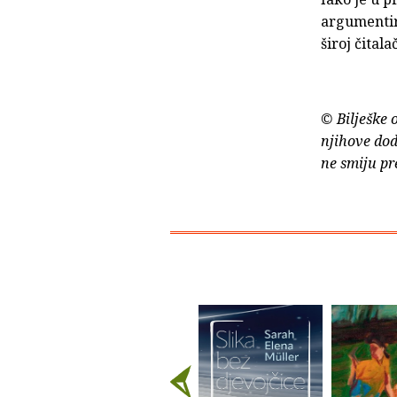
argumentira
široj čitala
© Bilješke 
njihove dod
ne smiju pr