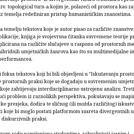
tzv. topological turn-a kojim je, polazeći od prostora kao z
 iz temelja redefiniran pristup humanističkim znanostima.
a temelju tekstova koje je autor pisao za različite znanstve
likacije, knjiga je svojevrsna čitanka suvremene teorije p
plicirana na različite slučajeve u rasponu od prostornih m
hibridnih umjetničkih žanrova kao što su multimedijalne ins
performancea.
i fokus tekstova koji bi bili objavljeni u "Iskušavanju prosto
je prostornih praksi koje se događaju u suvremenim umjet
koje zahtijevaju interdisciplinarno ustrojenu analizu. Treti
ući problem iz raznolikih perspektiva, pokušavaju se mapi
e presjeka, dodira te sličnog (ili možda različitog) iskust
ti koje bi moglo postati platformom susreta divergentnih 
 - diskurzivnih praksi.
prvom redu namijenjena studentima, zahvaljujući jasnim i