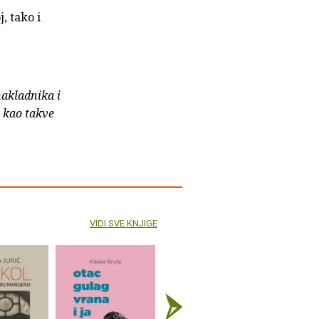
, tako i
nakladnika i
e kao takve
VIDI SVE KNJIGE