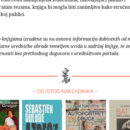
nim tezama, knjiga bi mogla biti zanimljiva kako stručnoj
čkoj publici.
o knjigama izrađene su na osnovu informacija dobivenih od 
atne uredničke obrade temeljem uvida u sadržaj knjige, te s
enositi bez prethodnog dogovora s uredništvom portala.
– OD ISTOG NAKLADNIKA –