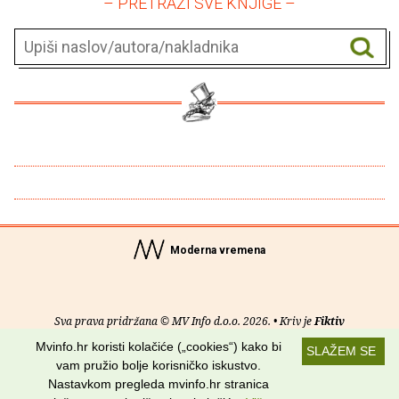
– PRETRAŽI SVE KNJIGE –
Moderna vremena
Sva prava pridržana © MV Info d.o.o. 2026. • Kriv je
Fiktiv
Mvinfo.hr koristi kolačiće („cookies“) kako bi
SLAŽEM SE
O nama
•
Pomoć
•
Uvjeti korištenja
•
RSS kanali
vam pružio bolje korisničko iskustvo.
Nastavkom pregleda mvinfo.hr stranica
Potraži nas na: