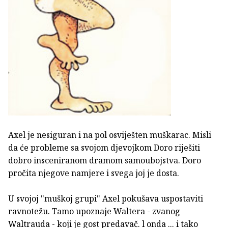
Axel je nesiguran i na pol osviješten muškarac. Misli
da će probleme sa svojom djevojkom Doro riješiti
dobro insceniranom dramom samoubojstva. Doro
pročita njegove namjere i svega joj je dosta.
U svojoj "muškoj grupi" Axel pokušava uspostaviti
ravnotežu. Tamo upoznaje Waltera - zvanog
Waltrauda - koji je gost predavač. l onda ... i tako