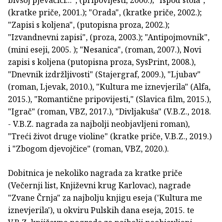
bivšoj pjevačici...", (pripovijesti, 2000.); "Ispod stola",
(kratke priče, 2001.); "Orada", (kratke priče, 2002.);
"Zapisi s koljena", (putopisna proza, 2002.);
"Izvandnevni zapisi", (proza, 2003.); "Antipojmovnik",
(mini eseji, 2005. ); "Nesanica", (roman, 2007.), Novi
zapisi s koljena (putopisna proza, SysPrint, 2008.),
"Dnevnik izdržljivosti" (Stajergraf, 2009.), "Ljubav"
(roman, Ljevak, 2010.), "Kultura me iznevjerila" (Alfa,
2015.), "Romantične pripovijesti," (Slavica film, 2015.),
"Igrač" (roman, VBZ, 2017.), "Divljakuša" (V.B.Z., 2018.
- V.B.Z. nagrada za najbolji neobjavljeni roman),
"Treći život druge violine" (kratke priče, V.B.Z., 2019.)
i "Zbogom djevojčice" (roman, VBZ, 2020.).
Dobitnica je nekoliko nagrada za kratke priče
(Večernji list, Književni krug Karlovac), nagrade
"Zvane Črnja" za najbolju knjigu eseja ('Kultura me
iznevjerila'), u okviru Pulskih dana eseja, 2015. te