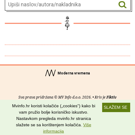
Moderna vremena
Sva prava pridržana © MV Info d.o.o. 2026. • Kriv je
Fiktiv
Mvinfo.hr koristi kolačiće („cookies“) kako bi
SLAŽEM SE
O nama
•
Pomoć
•
Uvjeti korištenja
•
RSS kanali
vam pružio bolje korisničko iskustvo.
Nastavkom pregleda mvinfo.hr stranica
Potraži nas na:
slažete se sa korištenjem kolačića.
Više
informacija