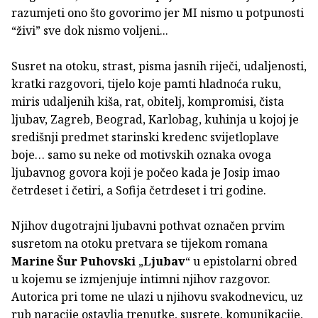
razumjeti ono što govorimo jer MI nismo u potpunosti
“živi” sve dok nismo voljeni...
Susret na otoku, strast, pisma jasnih riječi, udaljenosti,
kratki razgovori, tijelo koje pamti hladnoća ruku,
miris udaljenih kiša, rat, obitelj, kompromisi, čista
ljubav, Zagreb, Beograd, Karlobag, kuhinja u kojoj je
središnji predmet starinski kredenc svijetloplave
boje… samo su neke od motivskih oznaka ovoga
ljubavnog govora koji je počeo kada je Josip imao
četrdeset i četiri, a Sofija četrdeset i tri godine.
Njihov dugotrajni ljubavni pothvat označen prvim
susretom na otoku pretvara se tijekom romana
Marine Šur Puhovski
„
Ljubav
“ u epistolarni obred
u kojemu se izmjenjuje intimni njihov razgovor.
Autorica pri tome ne ulazi u njihovu svakodnevicu, uz
rub naracije ostavlja trenutke, susrete, komunikacije,