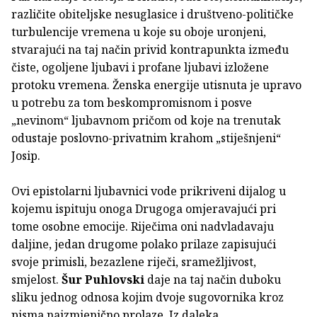
različite obiteljske nesuglasice i društveno-političke
turbulencije vremena u koje su oboje uronjeni,
stvarajući na taj način privid kontrapunkta između
čiste, ogoljene ljubavi i profane ljubavi izložene
protoku vremena. Ženska energije utisnuta je upravo
u potrebu za tom beskompromisnom i posve
„nevinom“ ljubavnom pričom od koje na trenutak
odustaje poslovno-privatnim krahom „stiješnjeni“
Josip.
Ovi epistolarni ljubavnici vode prikriveni dijalog u
kojemu ispituju onoga Drugoga omjeravajući pri
tome osobne emocije. Riječima oni nadvladavaju
daljine, jedan drugome polako prilaze zapisujući
svoje primisli, bezazlene riječi, sramežljivost,
smjelost.
Šur Puhlovski
daje na taj način duboku
sliku jednog odnosa kojim dvoje sugovornika kroz
pisma naizmjenično prolaze. Iz daleka.