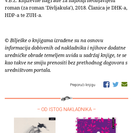
V.B.Z. književne nagrade za najbolji neobjavljeni
roman (za roman 'Divljakuša'), 2018. Članica je DHK-a,
HDP-a te ZUH-a.
© Bilješke o knjigama izrađene su na osnovu
informacija dobivenih od nakladnika i njihove dodatne
uredničke obrade temeljem uvida u sadržaj knjige, te se
kao takve ne smiju prenositi bez prethodnog dogovora s
uredništvom portala.
Preporuči knjigu
– OD ISTOG NAKLADNIKA –