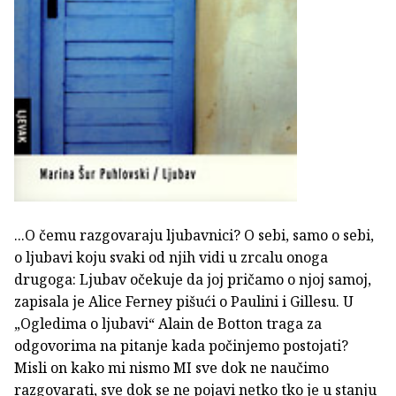
...O čemu razgovaraju ljubavnici? O sebi, samo o sebi,
o ljubavi koju svaki od njih vidi u zrcalu onoga
drugoga: Ljubav očekuje da joj pričamo o njoj samoj,
zapisala je Alice Ferney pišući o Paulini i Gillesu. U
„Ogledima o ljubavi“ Alain de Botton traga za
odgovorima na pitanje kada počinjemo postojati?
Misli on kako mi nismo MI sve dok ne naučimo
razgovarati, sve dok se ne pojavi netko tko je u stanju