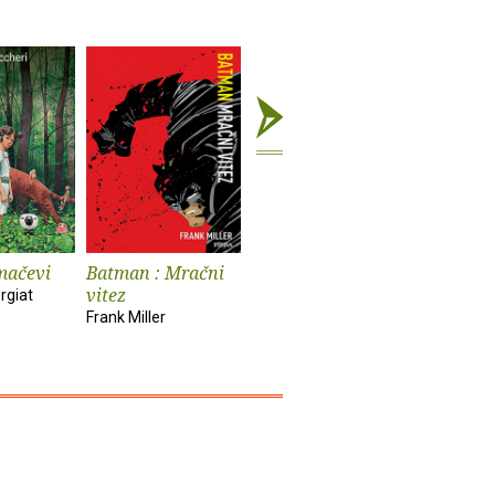
mačevi
Batman : Mračni
Solitudinis morbus
Diplomat
vitez
kronike
rgiat
Sergio Toppi
Frank Miller
Abel Lanz