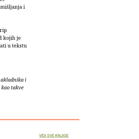
mišljanja i
rip
 kojih je
ati u tekstu
nakladnika i
e kao takve
VIDI SVE KNJIGE