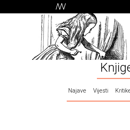
Knjig
Najave
Vijesti
Kritik