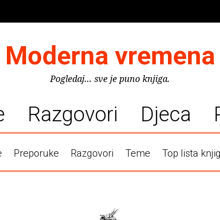
Moderna vremena
Pogledaj... sve je puno knjiga.
e
Razgovori
Djeca
e
Preporuke
Razgovori
Teme
Top lista knji