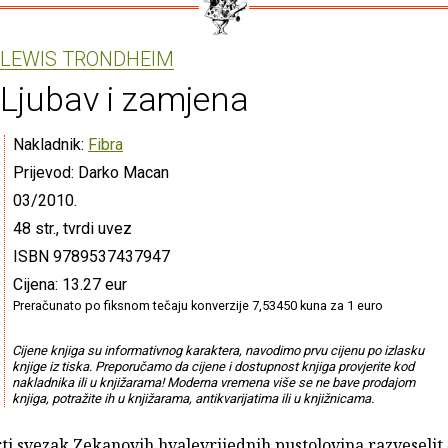
LEWIS TRONDHEIM
Ljubav i zamjena
Nakladnik:
Fibra
Prijevod: Darko Macan
03/2010.
48 str., tvrdi uvez
ISBN 9789537437947
Cijena: 13.27 eur
Preračunato po fiksnom tečaju konverzije 7,53450 kuna za 1 euro
Cijene knjiga su informativnog karaktera, navodimo prvu cijenu po izlasku
knjige iz tiska. Preporučamo da cijene i dostupnost knjiga provjerite kod
nakladnika ili u knjižarama! Moderna vremena više se ne bave prodajom
knjiga, potražite ih u knjižarama, antikvarijatima ili u knjižnicama.
rti svezak Zekanovih hvalevrijednih pustolovina razveselit