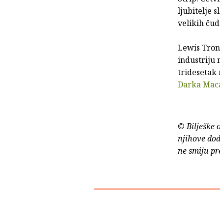
ljubitelje 
velikih čud
Lewis Trond
industriju 
tridesetak 
Darka Mac
© Bilješke 
njihove dod
ne smiju pr