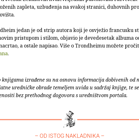
složenih zapleta, uzbuđenja na svakoj stranici, duhovnih pro
ovišta.
heim jedan je od strip autora koji je osvježio francusku st
novim pristupom i stilom, objavio je devedesetak albuma od
nacrtao, a ostale napisao. Više o Trondheimu možete pročit
ana
.
o knjigama izrađene su na osnovu informacija dobivenih od 
atne uredničke obrade temeljem uvida u sadržaj knjige, te s
enositi bez prethodnog dogovora s uredništvom portala.
– OD ISTOG NAKLADNIKA –