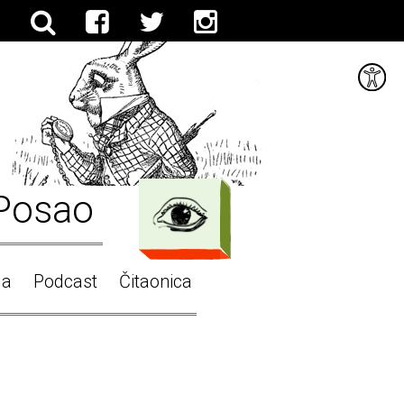
Posao
ga
Podcast
Čitaonica