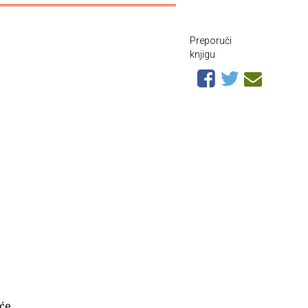
Preporuči
knjigu
 će