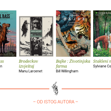
ss
Brodeckov
Bajke : Životinjska
Stakleni 
izvještaj
farma
an
Sylviane Co
Manu Larcenet
Bill Willingham
– OD ISTOG AUTORA –