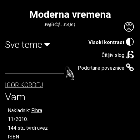
Moderna vremena
Pogledaj... sve je puno knjiga.
Sve teme
Visoki kontrast
Čitljiv slog
Podcrtane poveznice
IGOR KORDEJ
Vam
Nakladnik:
Fibra
11/2010.
144 str., tvrdi uvez
ISBN