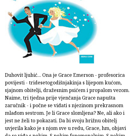
Duhovit ljubić... Ona je Grace Emerson - profesorica
povijesti - tridesetogodišnjakinja s lijepom kućom,
sjajnom obitelji, dražesnim psićem i propalom vezom.
Naime, tri tjedna prije vjenčanja Grace napušta
zaručnik - i počne se viđati s njezinom prekrasnom
mlađom sestrom. Je li Grace slomljena? Ne, ali ako i
jest ne želi to pokazati. Da bi svoju brižnu obitelj
uvjerila kako je s njom sve u redu, Grace, hm, objavi
da se viđa s nekim. S nekim fenomenalnim. S nekim