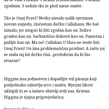
zgodnim. S nekim tko je plod njene mašte.
Tko je Onaj Pravi? Netko nimalo nalik njezinom
novom susjedu, zločestom dečku Callahanu. Ne baš
nimalo, jer mogao bi biti zgodan kao on. Dobro
građen kao on. Sarkastično duhovit kao on. Pametan i
pažljiv kao on. Ma ne! Callahan O´Shea ne može biti
Onaj Pravi! On ima problematičnu prošlost. A zašto joj
se onda taj loš dečko čini...predobrim da bi bio
stvaran?
Higgins ima jedinstven i dopadljiv stil pisanja koji
podjednako zabavlja srce i maštu. Njezini likovi
uklopili bi se u šašave obitelji svih nas. Kristan
Higgins je sjajna pripovjedačica.