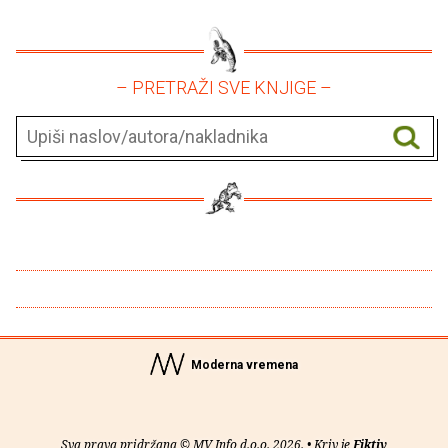
– PRETRAŽI SVE KNJIGE –
Moderna vremena
Sva prava pridržana © MV Info d.o.o. 2026. • Kriv je
Fiktiv