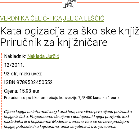
VERONIKA ČELIĆ-TICA
JELICA LEŠČIĆ
Katalogizacija za školske knjiž
Priručnik za knjižničare
Nakladnik:
Naklada Jurčić
12/2011.
92 str., meki uvez
ISBN 9789532450552
Cijena: 15.93 eur
Preračunato po fiksnom tečaju konverzije 7,53450 kuna za 1 euro
Cijene knjiga su informativnog karaktera, navodimo prvu cijenu po izlasku
knjige iz tiska. Preporučamo da cijene i dostupnost knjiga provjerite kod
nakladnika ili u knjižarama! Moderna vremena više se ne bave prodajom
knjiga, potražite ih u knjižarama, antikvarijatima ili u knjižnicama.