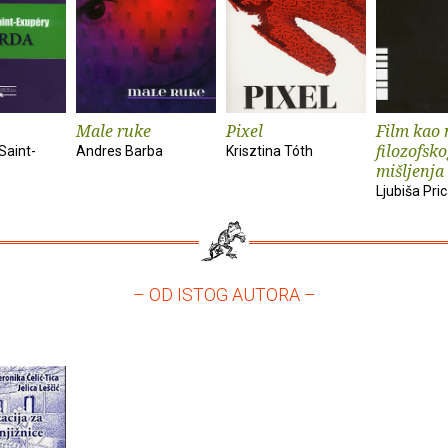
Male ruke
Pixel
Film kao 
filozofsk
Saint-
Andres Barba
Krisztina Tóth
mišljenja
Ljubiša Pri
– OD ISTOG AUTORA –