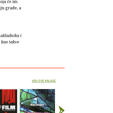
koja će im
iju građe, a
nakladnika i
e kao takve
VIDI SVE KNJIGE