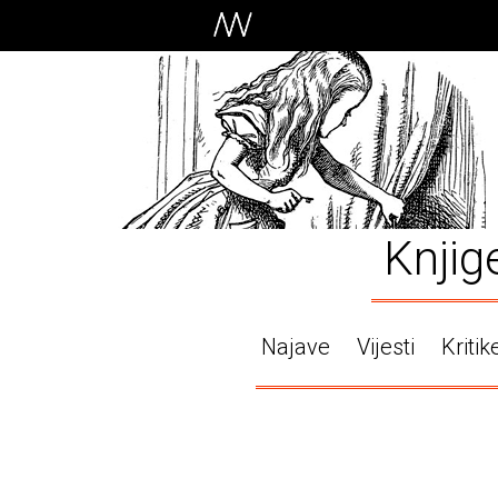
Knjig
Najave
Vijesti
Kritik