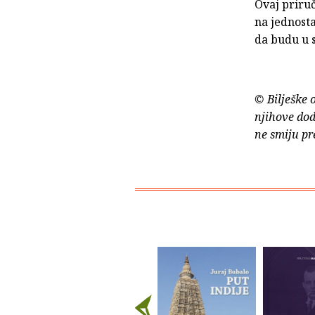
Ovaj priruč
na jednosta
da budu u 
© Bilješke 
njihove dod
ne smiju pr