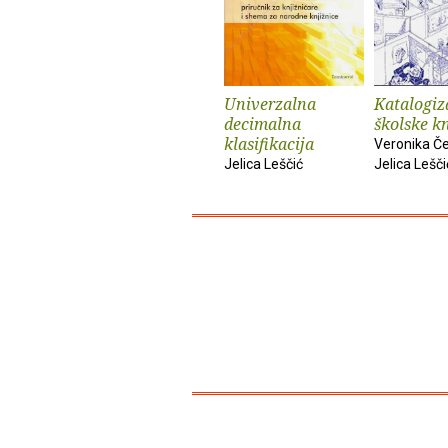
Univerzalna
Katalogiz
decimalna
školske k
klasifikacija
Veronika Če
Jelica Leščić
Jelica Lešči