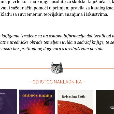
nik je vrlo korisna knjiga, osobito za školske knjižničare, 
van i sažet način pomoći u primjeni pravila za katalogizac
skladu sa suvremenim teorijskim znanjima i iskustvima.
o knjigama izrađene su na osnovu informacija dobivenih od 
atne uredničke obrade temeljem uvida u sadržaj knjige, te s
enositi bez prethodnog dogovora s uredništvom portala.
– OD ISTOG NAKLADNIKA –