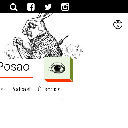
Posao
ga
Podcast
Čitaonica