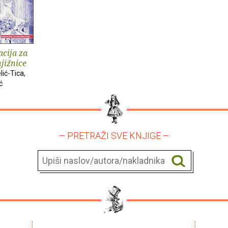
acija za
njižnice
lić-Tica,
ć
– PRETRAŽI SVE KNJIGE –