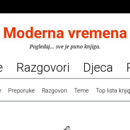
Moderna vremena
Pogledaj... sve je puno knjiga.
e
Razgovori
Djeca
e
Preporuke
Razgovori
Teme
Top lista knji