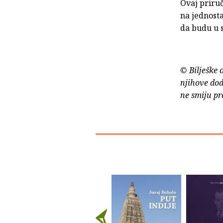
Ovaj priruč
na jednosta
da budu u 
© Bilješke 
njihove dod
ne smiju pr