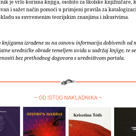
nik je vrlo korisna knjiga, osobito za školske knjižničare, 
van i sažet način pomoći u primjeni pravila za katalogizac
skladu sa suvremenim teorijskim znanjima i iskustvima.
o knjigama izrađene su na osnovu informacija dobivenih od 
atne uredničke obrade temeljem uvida u sadržaj knjige, te s
enositi bez prethodnog dogovora s uredništvom portala.
– OD ISTOG NAKLADNIKA –