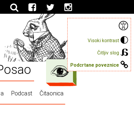
Visoki kontrast
Čitljiv slog
Posao
Podcrtane poveznice
ga
Podcast
Čitaonica