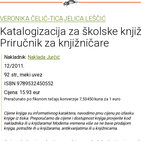
VERONIKA ČELIĆ-TICA
JELICA LEŠČIĆ
Katalogizacija za školske knjiž
Priručnik za knjižničare
Nakladnik:
Naklada Jurčić
12/2011.
92 str., meki uvez
ISBN 9789532450552
Cijena: 15.93 eur
Preračunato po fiksnom tečaju konverzije 7,53450 kuna za 1 euro
Cijene knjiga su informativnog karaktera, navodimo prvu cijenu po izlasku
knjige iz tiska. Preporučamo da cijene i dostupnost knjiga provjerite kod
nakladnika ili u knjižarama! Moderna vremena više se ne bave prodajom
knjiga, potražite ih u knjižarama, antikvarijatima ili u knjižnicama.