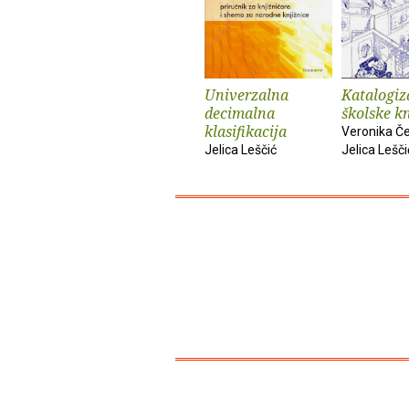
Univerzalna
Katalogiz
decimalna
školske k
klasifikacija
Veronika Če
Jelica Leščić
Jelica Lešči