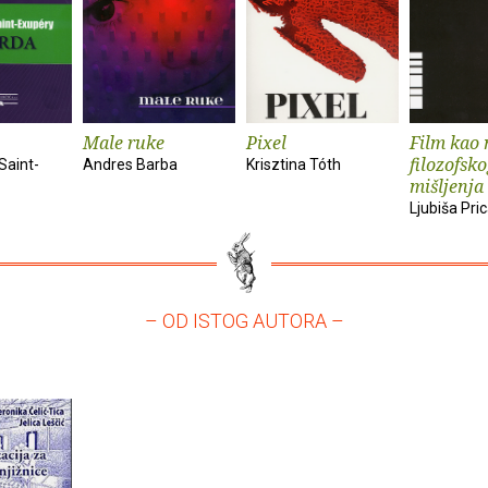
Male ruke
Pixel
Film kao 
filozofsk
Saint-
Andres Barba
Krisztina Tóth
mišljenja
Ljubiša Pri
– OD ISTOG AUTORA –