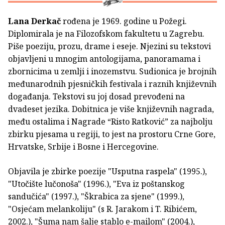
Lana Derkač
rođena je 1969. godine u Požegi.
Diplomirala je na Filozofskom fakultetu u Zagrebu.
Piše poeziju, prozu, drame i eseje. Njezini su tekstovi
objavljeni u mnogim antologijama, panoramama i
zbornicima u zemlji i inozemstvu. Sudionica je brojnih
međunarodnih pjesničkih festivala i raznih književnih
događanja. Tekstovi su joj dosad prevođeni na
dvadeset jezika. Dobitnica je više književnih nagrada,
među ostalima i Nagrade “Risto Ratković” za najbolju
zbirku pjesama u regiji, to jest na prostoru Crne Gore,
Hrvatske, Srbije i Bosne i Hercegovine.
Objavila je zbirke poezije "Usputna raspela" (1995.),
"Utočište lučonoša" (1996.), "Eva iz poštanskog
sandučića" (1997.), "Škrabica za sjene" (1999.),
"Osjećam melankoliju" (s R. Jarakom i T. Ribićem,
2002.), "Šuma nam šalje stablo e-mailom" (2004.),