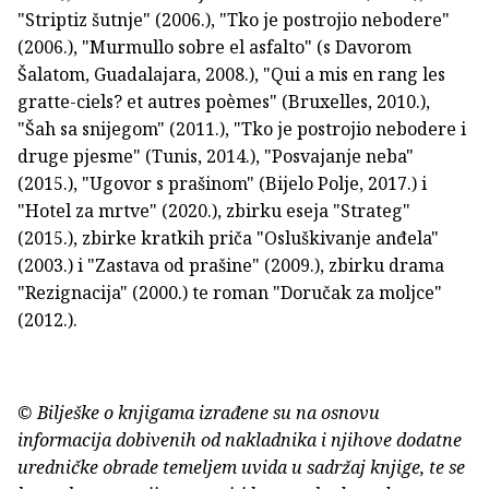
"Striptiz šutnje" (2006.), "Tko je postrojio nebodere"
(2006.), "Murmullo sobre el asfalto" (s Davorom
Šalatom, Guadalajara, 2008.), "Qui a mis en rang les
gratte-ciels? et autres poèmes" (Bruxelles, 2010.),
"Šah sa snijegom" (2011.), "Tko je postrojio nebodere i
druge pjesme" (Tunis, 2014.), "Posvajanje neba"
(2015.), "Ugovor s prašinom" (Bijelo Polje, 2017.) i
"Hotel za mrtve" (2020.), zbirku eseja "Strateg"
(2015.), zbirke kratkih priča "Osluškivanje anđela"
(2003.) i "Zastava od prašine" (2009.), zbirku drama
"Rezignacija" (2000.) te roman "Doručak za moljce"
(2012.).
© Bilješke o knjigama izrađene su na osnovu
informacija dobivenih od nakladnika i njihove dodatne
uredničke obrade temeljem uvida u sadržaj knjige, te se