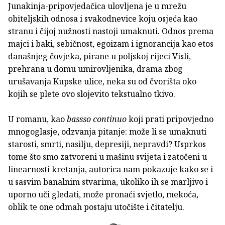
Junakinja-pripovjedačica ulovljena je u mrežu
obiteljskih odnosa i svakodnevice koju osjeća kao
stranu i čijoj nužnosti nastoji umaknuti. Odnos prema
majci i baki, sebičnost, egoizam i ignorancija kao etos
današnjeg čovjeka, pirane u poljskoj rijeci Visli,
prehrana u domu umirovljenika, drama zbog
urušavanja Kupske ulice, neka su od čvorišta oko
kojih se plete ovo slojevito tekstualno tkivo.
U romanu, kao
bassso continuo
koji prati pripovjedno
mnogoglasje, odzvanja pitanje: može li se umaknuti
starosti, smrti, nasilju, depresiji, nepravdi? Usprkos
tome što smo zatvoreni u mašinu svijeta i zatočeni u
linearnosti kretanja, autorica nam pokazuje kako se i
u sasvim banalnim stvarima, ukoliko ih se marljivo i
uporno uči gledati, može pronaći svjetlo, mekoća,
oblik te one odmah postaju utočište i čitatelju.