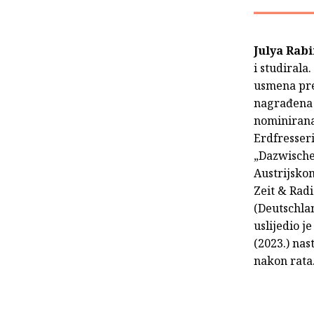
Julya Rab
i studirala
usmena prev
nagrađena 
nominirana
Erdfresseri
„Dazwische
Austrijsko
Zeit & Radi
(Deutschlan
uslijedio 
(2023.) nas
nakon rata