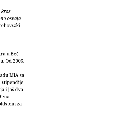
i kroz
bno osvaja
rebovszki
ra u Beč.
ju. Od 2006.
radu MiA za
e stipendije
a i još dva
ađena
ldstein za