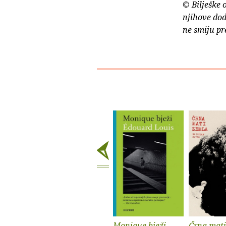
© Bilješke 
njihove dod
ne smiju pr
Monique bježi
Črna mati