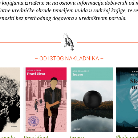
o knjigama izrađene su na osnovu informacija dobivenih od 
atne uredničke obrade temeljem uvida u sadržaj knjige, te s
enositi bez prethodnog dogovora s uredništvom portala.
– OD ISTOG NAKLADNIKA –
 zemla
Pravi život
Jezero
Škola noć