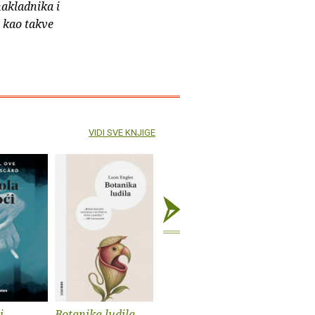
nakladnika i
e kao takve
VIDI SVE KNJIGE
i
Botanika ludila
Snimanje
Sunčanik