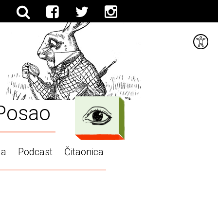
Posao
ga
Podcast
Čitaonica