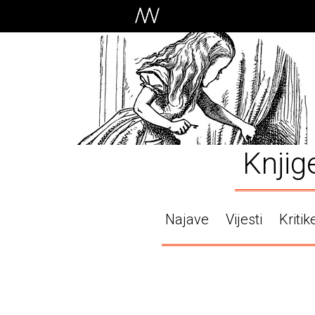
Knjig
Najave
Vijesti
Kritik