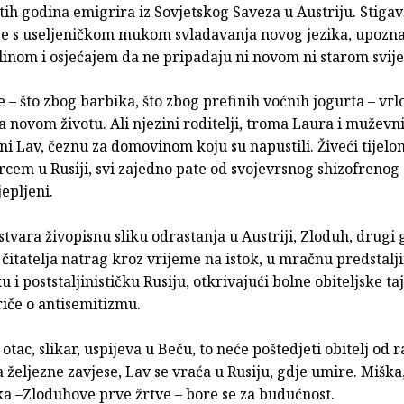
h godina emigrira iz Sovjetskog Saveza u Austriju. Stigavš
se s useljeničkom mukom svladavanja novog jezika, upozna
inom i osjećajem da ne pripadaju ni novom ni starom svije
 – što zbog barbika, što zbog prefinih voćnih jogurta – vrl
 novom životu. Ali njezini roditelji, troma Laura i muževni
i Lav, čeznu za domovinom koju su napustili. Živeći tijelo
rcem u Rusiji, svi zajedno pate od svojevrsnog shizofrenog
jepljeni.
tvara živopisnu sliku odrastanja u Austriji, Zloduh, drugi g
i čitatelja natrag kroz vrijeme na istok, u mračnu predstalji
ku i poststaljinističku Rusiju, otkrivajući bolne obiteljske taj
iče o antisemitizmu.
 otac, slikar, uspijeva u Beču, to neće poštedjeti obitelj od 
željezne zavjese, Lav se vraća u Rusiju, gdje umire. Miška
ka –Zloduhove prve žrtve – bore se za budućnost.