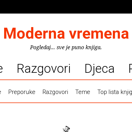
Moderna vremena
Pogledaj... sve je puno knjiga.
e
Razgovori
Djeca
e
Preporuke
Razgovori
Teme
Top lista knji