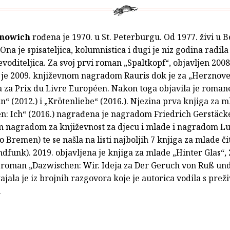
inowich
rođena je 1970. u St. Peterburgu. Od 1977. živi u B
. Ona je spisateljica, kolumnistica i dugi je niz godina radil
oditeljica. Za svoj prvi roman „Spaltkopf“, objavljen 2008
je 2009. književnom nagradom Rauris dok je za „Herznovel
 za Prix du Livre Européen. Nakon toga objavila je roman
n“ (2012.) i „Krötenliebe“ (2016.). Njezina prva knjiga za m
n: Ich“ (2016.) nagrađena je nagradom Friedrich Gerstäcke
m nagradom za književnost za djecu i mlade i nagradom Lu
o Bremen) te se našla na listi najboljih 7 knjiga za mlade či
dfunk). 2019. objavljena je knjiga za mlade „Hinter Glas“, 
je roman „Dazwischen: Wir. Ideja za Der Geruch von Ruß un
tajala je iz brojnih razgovora koje je autorica vodila s prež
.