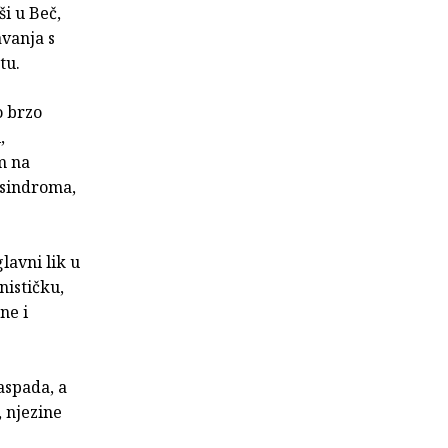
i u Beč,
vanja s
tu.
o brzo
,
m na
 sindroma,
lavni lik u
nističku,
ne i
raspada, a
, njezine