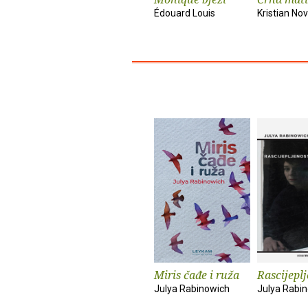
Édouard Louis
Kristian No
Miris čađe i ruža
Rascijepl
Julya Rabinowich
Julya Rabi