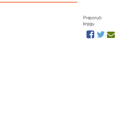
Preporuči
knjigu