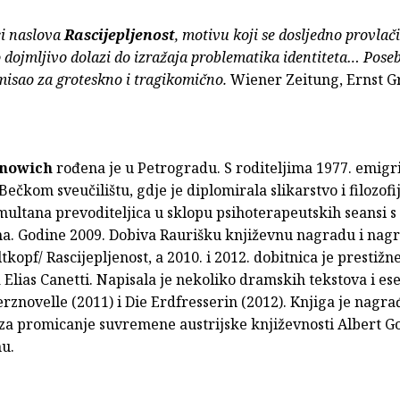
ci naslova
Rascijepljenost
, motivu koji se dosljedno provlač
 dojmljivo dolazi do izražaja problematika identiteta… Pose
misao za groteskno i tragikomično.
Wiener Zeitung, Ernst G
inowich
rođena je u Petrogradu. S roditeljima 1977. emigri
Bečkom sveučilištu, gdje je diplomirala slikarstvo i filozofi
multana prevoditeljica u sklopu psihoterapeutskih seansi s
ma. Godine 2009. Dobiva Raurišku književnu nagradu i nag
kopf/ Rascijepljenost, a 2010. i 2012. dobitnica je prestižn
Elias Canetti. Napisala je nekoliko dramskih tekstova i esej
znovelle (2011) i Die Erdfresserin (2012). Knjiga je nagr
a promicanje suvremene austrijske književnosti Albert Go
nu.