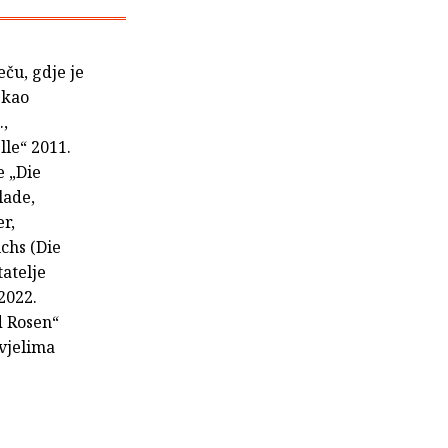
eču, gdje je
a kao
.,
le“ 2011.
e „Die
lade,
r,
chs (Die
tatelje
2022.
d Rosen“
ivjelima