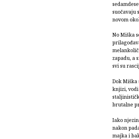
sedamdeseti
suočavaju 
novom okol
No Miška se
prilagođava
melankoličn
zapadu, a s
svi su rasci
Dok Miška s
knjizi, vod
staljinistič
brutalne pr
Iako njezin
nakon pada 
majka i ba