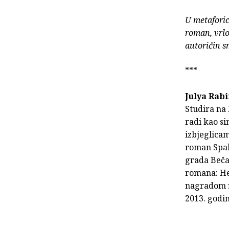
U metafori
roman, vrlo
autoričin s
***
Julya Rab
Studira na 
radi kao si
izbjeglica
roman Spalt
grada Beča 
romana: Her
nagradom z
2013. godi