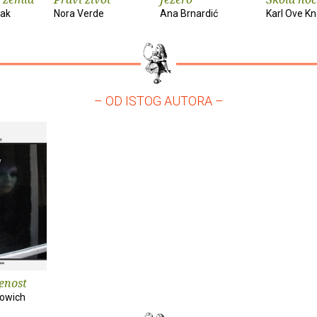
vak
Nora Verde
Ana Brnardić
Karl Ove K
– OD ISTOG AUTORA –
jenost
nowich