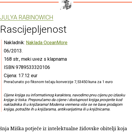
JULYA RABINOWICH
Rascijepljenost
Nakladnik:
Naklada OceanMore
06/2013.
168 str., meki uvez s klapnama
ISBN 9789533320106
Cijena: 17.12 eur
Preračunato po fiksnom tečaju konverzije 7,53450 kuna za 1 euro
Cijene knjiga su informativnog karaktera, navodimo prvu cijenu po izlasku
knjige iz tiska. Preporučamo da cijene i dostupnost knjiga provjerite kod
nakladnika ili u knjižarama! Moderna vremena više se ne bave prodajom
knjiga, potražite ih u knjižarama, antikvarijatima ili u knjižnicama.
ja Miška potječe iz intelektualne židovske obitelji koja