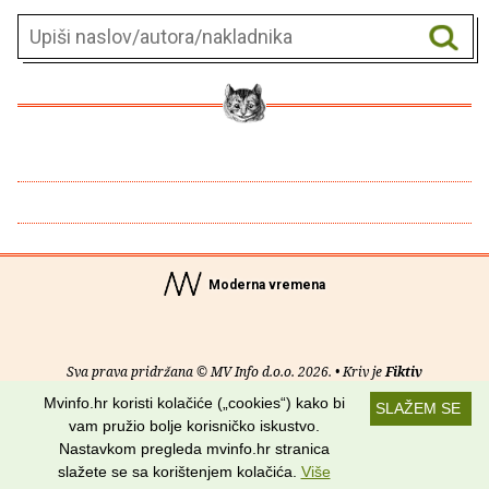
Moderna vremena
Sva prava pridržana © MV Info d.o.o. 2026. • Kriv je
Fiktiv
Mvinfo.hr koristi kolačiće („cookies“) kako bi
SLAŽEM SE
O nama
•
Pomoć
•
Uvjeti korištenja
•
RSS kanali
vam pružio bolje korisničko iskustvo.
Nastavkom pregleda mvinfo.hr stranica
Potraži nas na:
slažete se sa korištenjem kolačića.
Više