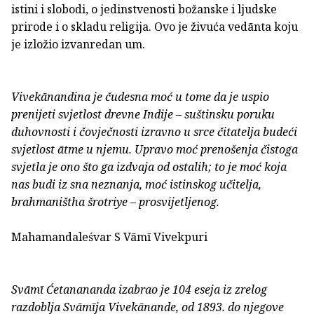
istini i slobodi, o jedinstvenosti božanske i ljudske
prirode i o skladu religija. Ovo je živuća vedānta koju
je izložio izvanredan um.
Vivekānandina je čudesna moć u tome da je uspio
prenijeti svjetlost drevne Indije – suštinsku poruku
duhovnosti i čovječnosti izravno u srce čitatelja budeći
svjetlost ātme u njemu. Upravo moć prenošenja čistoga
svjetla je ono što ga izdvaja od ostalih; to je moć koja
nas budi iz sna neznanja, moć istinskog učitelja,
brahmaništha šrotriye – prosvijetljenog.
Mahamandaleśvar S Vāmī Vivekpuri
Svāmī Ćetanananda izabrao je 104 eseja iz zrelog
razdoblja Svāmīja Vivekānande, od 1893. do njegove