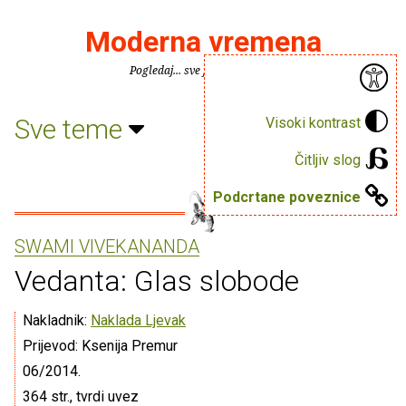
Moderna vremena
Pogledaj... sve je puno knjiga.
Sve teme
Visoki kontrast
Čitljiv slog
Podcrtane poveznice
SWAMI VIVEKANANDA
Vedanta: Glas slobode
Nakladnik:
Naklada Ljevak
Prijevod: Ksenija Premur
06/2014.
364 str., tvrdi uvez