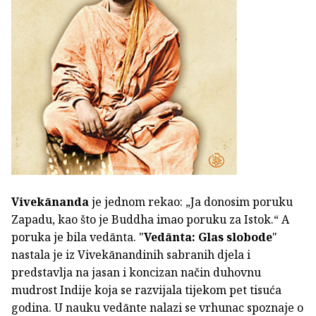
Vivekānanda
je jednom rekao: „Ja donosim poruku
Zapadu, kao što je Buddha imao poruku za Istok.“ A
poruka je bila vedānta. "
Vedānta: Glas slobode
"
nastala je iz Vivekānandinih sabranih djela i
predstavlja na jasan i koncizan način duhovnu
mudrost Indije koja se razvijala tijekom pet tisuća
godina. U nauku vedānte nalazi se vrhunac spoznaje o