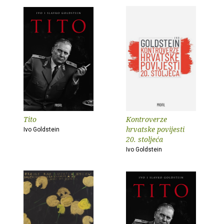
Tito
Kontroverze
hrvatske povijesti
Ivo Goldstein
20. stoljeća
Ivo Goldstein