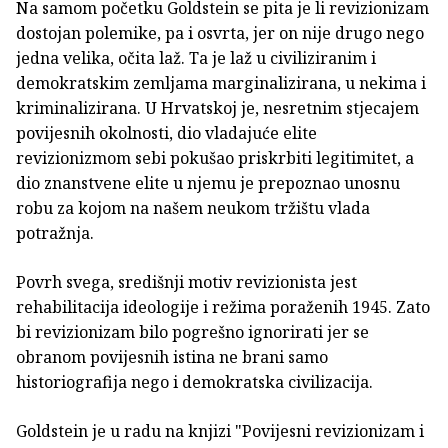
Na samom početku Goldstein se pita je li revizionizam
dostojan polemike, pa i osvrta, jer on nije drugo nego
jedna velika, očita laž. Ta je laž u civiliziranim i
demokratskim zemljama marginalizirana, u nekima i
kriminalizirana. U Hrvatskoj je, nesretnim stjecajem
povijesnih okolnosti, dio vladajuće elite
revizionizmom sebi pokušao priskrbiti legitimitet, a
dio znanstvene elite u njemu je prepoznao unosnu
robu za kojom na našem neukom tržištu vlada
potražnja.
Povrh svega, središnji motiv revizionista jest
rehabilitacija ideologije i režima poraženih 1945. Zato
bi revizionizam bilo pogrešno ignorirati jer se
obranom povijesnih istina ne brani samo
historiografija nego i demokratska civilizacija.
Goldstein je u radu na knjizi "Povijesni revizionizam i