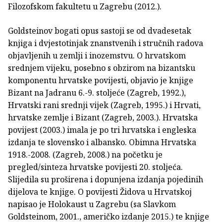
Filozofskom fakultetu u Zagrebu (2012.).
Goldsteinov bogati opus sastoji se od dvadesetak
knjiga i dvjestotinjak znanstvenih i stručnih radova
objavljenih u zemlji i inozemstvu. O hrvatskom
srednjem vijeku, posebno s obzirom na bizantsku
komponentu hrvatske povijesti, objavio je knjige
Bizant na Jadranu 6.-9. stoljeće (Zagreb, 1992.),
Hrvatski rani srednji vijek (Zagreb, 1995.) i Hrvati,
hrvatske zemlje i Bizant (Zagreb, 2003.). Hrvatska
povijest (2003.) imala je po tri hrvatska i engleska
izdanja te slovensko i albansko. Obimna Hrvatska
1918.-2008. (Zagreb, 2008.) na početku je
pregled/sinteza hrvatske povijesti 20. stoljeća.
Slijedila su proširena i dopunjena izdanja pojedinih
dijelova te knjige. O povijesti Židova u Hrvatskoj
napisao je Holokaust u Zagrebu (sa Slavkom
Goldsteinom, 2001., američko izdanje 2015.) te knjige