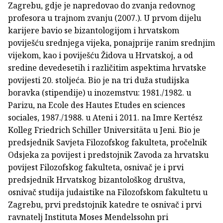
Zagrebu, gdje je napredovao do zvanja redovnog
profesora u trajnom zvanju (2007.). U prvom dijelu
karijere bavio se bizantologijom i hrvatskom
poviješću srednjega vijeka, ponajprije ranim srednjim
vijekom, kao i poviješću Židova u Hrvatskoj, a od
sredine devedesetih i različitim aspektima hrvatske
povijesti 20. stoljeća. Bio je na tri duža studijska
boravka (stipendije) u inozemstvu: 1981./1982. u
Parizu, na Ecole des Hautes Etudes en sciences
sociales, 1987./1988. u Ateni i 2011. na Imre Kertész
Kolleg Friedrich Schiller Universitäta u Jeni. Bio je
predsjednik Savjeta Filozofskog fakulteta, pročelnik
Odsjeka za povijest i predstojnik Zavoda za hrvatsku
povijest Filozofskog fakulteta, osnivač je i prvi
predsjednik Hrvatskog bizantološkog društva,
osnivač studija judaistike na Filozofskom fakultetu u
Zagrebu, prvi predstojnik katedre te osnivač i prvi
ravnatelj Instituta Moses Mendelssohn pri