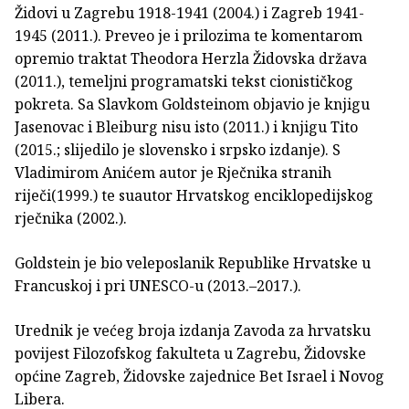
Židovi u Zagrebu 1918-1941 (2004.) i Zagreb 1941-
1945 (2011.). Preveo je i prilozima te komentarom
opremio traktat Theodora Herzla Židovska država
(2011.), temeljni programatski tekst cionističkog
pokreta. Sa Slavkom Goldsteinom objavio je knjigu
Jasenovac i Bleiburg nisu isto (2011.) i knjigu Tito
(2015.; slijedilo je slovensko i srpsko izdanje). S
Vladimirom Anićem autor je Rječnika stranih
riječi(1999.) te suautor Hrvatskog enciklopedijskog
rječnika (2002.).
Goldstein je bio veleposlanik Republike Hrvatske u
Francuskoj i pri UNESCO-u (2013.–2017.).
Urednik je većeg broja izdanja Zavoda za hrvatsku
povijest Filozofskog fakulteta u Zagrebu, Židovske
općine Zagreb, Židovske zajednice Bet Israel i Novog
Libera.