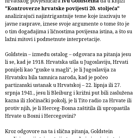
hrvatskog povjesničara
Ivu Goldsteina
da u knjizi
"Kontroverze hrvatske povijesti 20. stoljeća"
analizirajući najintrigantnije teme koje izazivaju te
javne rasprave, iznese svoje argumente o tome što je
o tim događajima i ličnostima povijesna istina, a što su
lažni mitovi i podmetnute interpretacije.
Goldstein – između ostalog – odgovara na pitanja jesu
li se, kad je 1918. Hrvatska ušla u Jugoslaviju, Hrvati
ponijeli kao "guske u magli", je li Jugoslavija za
Hrvatsku bila tamnica naroda, kad je počeo
partizanski ustanak u Hrvatskoj – 22. lipnja ili 27.
srpnja 1941., jesu li Bleiburg i križni put bili zaslužena
kazna ili zločinački pokolj, je li Tito radio za Hrvate ili
protiv njih, je li Herceg-Bosna zaštitila ili upropastila
Hrvate u Bosni i Hercegovini?
Kroz odgovore na ta i slična pitanja, Goldstein