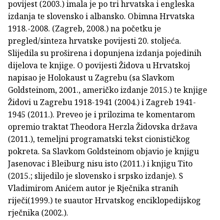
povijest (2003.) imala je po tri hrvatska i engleska
izdanja te slovensko i albansko. Obimna Hrvatska
1918.-2008. (Zagreb, 2008.) na početku je
pregled/sinteza hrvatske povijesti 20. stoljeća.
Slijedila su proširena i dopunjena izdanja pojedinih
dijelova te knjige. O povijesti Židova u Hrvatskoj
napisao je Holokaust u Zagrebu (sa Slavkom
Goldsteinom, 2001., američko izdanje 2015.) te knjige
Židovi u Zagrebu 1918-1941 (2004.) i Zagreb 1941-
1945 (2011.). Preveo je i prilozima te komentarom
opremio traktat Theodora Herzla Židovska država
(2011.), temeljni programatski tekst cionističkog
pokreta. Sa Slavkom Goldsteinom objavio je knjigu
Jasenovac i Bleiburg nisu isto (2011.) i knjigu Tito
(2015.; slijedilo je slovensko i srpsko izdanje). S
Vladimirom Anićem autor je Rječnika stranih
riječi(1999.) te suautor Hrvatskog enciklopedijskog
rječnika (2002.).