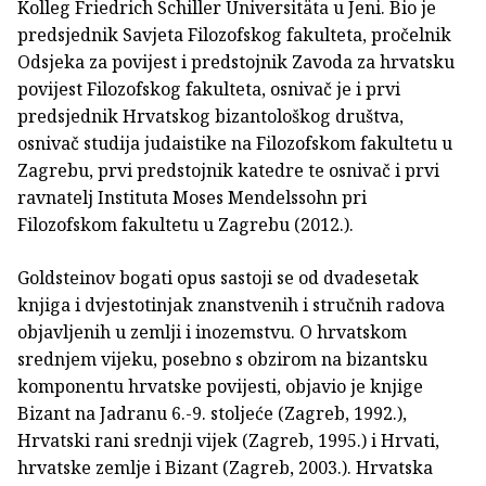
Kolleg Friedrich Schiller Universitäta u Jeni. Bio je
predsjednik Savjeta Filozofskog fakulteta, pročelnik
Odsjeka za povijest i predstojnik Zavoda za hrvatsku
povijest Filozofskog fakulteta, osnivač je i prvi
predsjednik Hrvatskog bizantološkog društva,
osnivač studija judaistike na Filozofskom fakultetu u
Zagrebu, prvi predstojnik katedre te osnivač i prvi
ravnatelj Instituta Moses Mendelssohn pri
Filozofskom fakultetu u Zagrebu (2012.).
Goldsteinov bogati opus sastoji se od dvadesetak
knjiga i dvjestotinjak znanstvenih i stručnih radova
objavljenih u zemlji i inozemstvu. O hrvatskom
srednjem vijeku, posebno s obzirom na bizantsku
komponentu hrvatske povijesti, objavio je knjige
Bizant na Jadranu 6.-9. stoljeće (Zagreb, 1992.),
Hrvatski rani srednji vijek (Zagreb, 1995.) i Hrvati,
hrvatske zemlje i Bizant (Zagreb, 2003.). Hrvatska