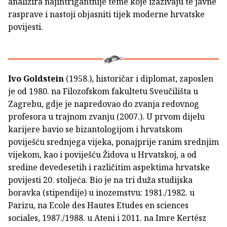
analizira najintrigantnije teme koje izazivaju te javne
rasprave i nastoji objasniti tijek moderne hrvatske
povijesti.
Ivo Goldstein
(1958.), historičar i diplomat, zaposlen
je od 1980. na Filozofskom fakultetu Sveučilišta u
Zagrebu, gdje je napredovao do zvanja redovnog
profesora u trajnom zvanju (2007.). U prvom dijelu
karijere bavio se bizantologijom i hrvatskom
poviješću srednjega vijeka, ponajprije ranim srednjim
vijekom, kao i poviješću Židova u Hrvatskoj, a od
sredine devedesetih i različitim aspektima hrvatske
povijesti 20. stoljeća. Bio je na tri duža studijska
boravka (stipendije) u inozemstvu: 1981./1982. u
Parizu, na Ecole des Hautes Etudes en sciences
sociales, 1987./1988. u Ateni i 2011. na Imre Kertész