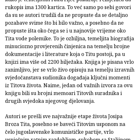
rukopis ima 1300 kartica. To već samo po sebi govori
da su se autori trudili da ne propuste da se detaljno
pozabave svime što bi bilo važno, a posebno da ne
propuste išta oko čega se i u najnovije vrijeme oko
Tita vode polemike. To je ozbiljna, temeljita biografija
minuciozno provjerenih činjenica na temelju brojne
dokumentacije i literature koja o Titu postoji, pa u
knjizi ima više od 2200 bilježaka. Knjiga je pisana vrlo
zanimljivo, jer se vrlo živo opisuju na temelju izravnih
svjedočanstava sudionika događaja ključni momenti
iz Titova života. Naime, jedan od važnih izvora za ovu
knjigu bili su brojni memoari Titovih suradnika i
drugih svjedoka njegovog djelovanja.
Autori se prešli sve najvažnije etape života Josipa
Broza Tita, posebno se baveći Titovim usponom na
čelo jugoslavenske komunističke partije, vrlo
uspješnim ratnim razdobljem, sukobom sa Staljinom,