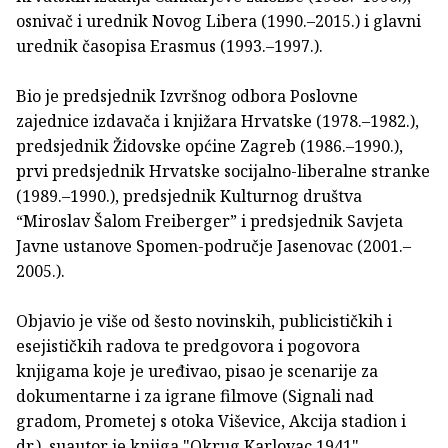
osnivač i urednik Novog Libera (1990.–2015.) i glavni
urednik časopisa Erasmus (1993.–1997.).
Bio je predsjednik Izvršnog odbora Poslovne
zajednice izdavača i knjižara Hrvatske (1978.–1982.),
predsjednik Židovske općine Zagreb (1986.–1990.),
prvi predsjednik Hrvatske socijalno-liberalne stranke
(1989.–1990.), predsjednik Kulturnog društva
“Miroslav Šalom Freiberger” i predsjednik Savjeta
Javne ustanove Spomen-područje Jasenovac (2001.–
2005.).
Objavio je više od šesto novinskih, publicističkih i
esejističkih radova te predgovora i pogovora
knjigama koje je uređivao, pisao je scenarije za
dokumentarne i za igrane filmove (Signali nad
gradom, Prometej s otoka Viševice, Akcija stadion i
dr.), suautor je knjiga "Okrug Karlovac 1941",