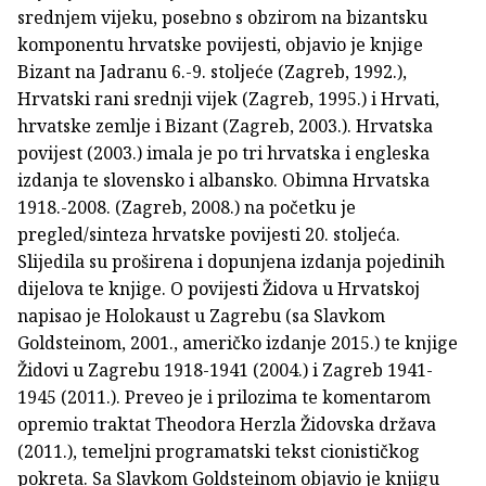
srednjem vijeku, posebno s obzirom na bizantsku
komponentu hrvatske povijesti, objavio je knjige
Bizant na Jadranu 6.-9. stoljeće (Zagreb, 1992.),
Hrvatski rani srednji vijek (Zagreb, 1995.) i Hrvati,
hrvatske zemlje i Bizant (Zagreb, 2003.). Hrvatska
povijest (2003.) imala je po tri hrvatska i engleska
izdanja te slovensko i albansko. Obimna Hrvatska
1918.-2008. (Zagreb, 2008.) na početku je
pregled/sinteza hrvatske povijesti 20. stoljeća.
Slijedila su proširena i dopunjena izdanja pojedinih
dijelova te knjige. O povijesti Židova u Hrvatskoj
napisao je Holokaust u Zagrebu (sa Slavkom
Goldsteinom, 2001., američko izdanje 2015.) te knjige
Židovi u Zagrebu 1918-1941 (2004.) i Zagreb 1941-
1945 (2011.). Preveo je i prilozima te komentarom
opremio traktat Theodora Herzla Židovska država
(2011.), temeljni programatski tekst cionističkog
pokreta. Sa Slavkom Goldsteinom objavio je knjigu