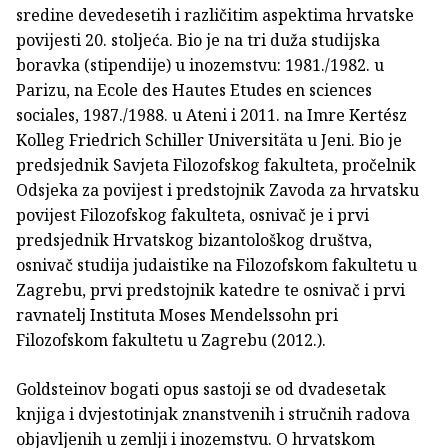
sredine devedesetih i različitim aspektima hrvatske
povijesti 20. stoljeća. Bio je na tri duža studijska
boravka (stipendije) u inozemstvu: 1981./1982. u
Parizu, na Ecole des Hautes Etudes en sciences
sociales, 1987./1988. u Ateni i 2011. na Imre Kertész
Kolleg Friedrich Schiller Universitäta u Jeni. Bio je
predsjednik Savjeta Filozofskog fakulteta, pročelnik
Odsjeka za povijest i predstojnik Zavoda za hrvatsku
povijest Filozofskog fakulteta, osnivač je i prvi
predsjednik Hrvatskog bizantološkog društva,
osnivač studija judaistike na Filozofskom fakultetu u
Zagrebu, prvi predstojnik katedre te osnivač i prvi
ravnatelj Instituta Moses Mendelssohn pri
Filozofskom fakultetu u Zagrebu (2012.).
Goldsteinov bogati opus sastoji se od dvadesetak
knjiga i dvjestotinjak znanstvenih i stručnih radova
objavljenih u zemlji i inozemstvu. O hrvatskom