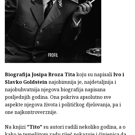
Biografija Josipa Broza Tita
koju su napisali
Ivo i
Slavko Goldstein
najobimnija je, najdetaljnija i
najobuhvatnija njegova biografija napisana
posljednjih godina. Ona pokriva apsolutno sve
aspekte njegova života i političkog djelovanja, pa i
one najkontroverznije.
Na knjizi
"Tito"
su autori radili nekoliko godina, a o
kako je temeljitom radu riječ pokazuje i činjenica da