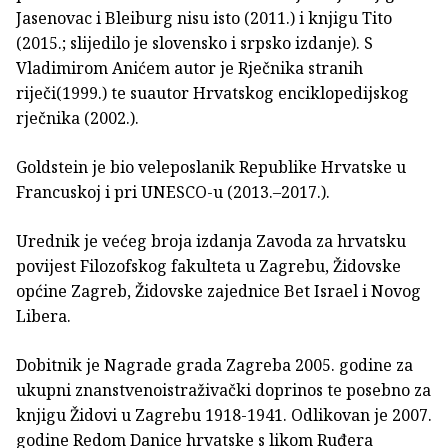
Jasenovac i Bleiburg nisu isto (2011.) i knjigu Tito
(2015.; slijedilo je slovensko i srpsko izdanje). S
Vladimirom Anićem autor je Rječnika stranih
riječi(1999.) te suautor Hrvatskog enciklopedijskog
rječnika (2002.).
Goldstein je bio veleposlanik Republike Hrvatske u
Francuskoj i pri UNESCO-u (2013.–2017.).
Urednik je većeg broja izdanja Zavoda za hrvatsku
povijest Filozofskog fakulteta u Zagrebu, Židovske
općine Zagreb, Židovske zajednice Bet Israel i Novog
Libera.
Dobitnik je Nagrade grada Zagreba 2005. godine za
ukupni znanstvenoistraživački doprinos te posebno za
knjigu Židovi u Zagrebu 1918-1941. Odlikovan je 2007.
godine Redom Danice hrvatske s likom Ruđera