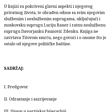
U knjizi su pokriveni glavni aspekti i njegovog
privatnog života, te obrađen odnos sa svim njegovim
službenim i neslužbenim suprugama, uključujući i
moskovsku suprugu Luciju Bauer i ratnu neslužbenu
suprugu Davorjanku Paunović Zdenku. Knjiga ne
završava Titovom smrću, nego govori i o onome što je
ostalo od njegove političke baštine.
SADRŽAJ:
I. Predgovor
II. Odrastanje i sazrijevanje
III. Uspon u partijskoj hijerarhiji