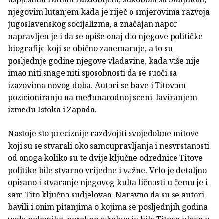
njegovim lutanjem kada je riječ o smjerovima razvoja
jugoslavenskog socijalizma, a značajan napor
napravljen je i da se opiše onaj dio njegove političke
biografije koji se obično zanemaruje, a to su
posljednje godine njegove vladavine, kada više nije
imao niti snage niti sposobnosti da se suoči sa
izazovima novog doba. Autori se bave i Titovom
pozicioniranju na međunarodnoj sceni, laviranjem
između Istoka i Zapada.
Nastoje što preciznije razdvojiti svojedobne mitove
koji su se stvarali oko samoupravljanja i nesvrstanosti
od onoga koliko su te dvije ključne odrednice Titove
politike bile stvarno vrijedne i važne. Vrlo je detaljno
opisano i stvaranje njegovog kulta ličnosti u čemu je i
sam Tito ključno sudjelovao. Naravno da su se autori
bavili i onim pitanjima o kojima se posljednjih godina
vode polemike, posebno o kakva je bila Titova uloga u