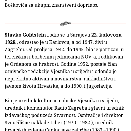
Boškovića za ukupni znanstveni doprinos.
Slavko Goldstein
rodio se u Sarajevu
22. kolovoza
1928.
, odrastao je u Karlovcu, a od 1947. živi u
Zagrebu. Od proljeća 1942. do 1945. bio je partizan, u
terenskim i borbenim jedinicama NOV-a, i odlikovan
je Ordenom za hrabrost. Godine 1952. postaje član
osnivačke redakcije Vjesnika u srijedu i odonda je
neprekidno aktivan u novinarstvu, nakladništvu i
javnom životu Hrvatske, a do 1990. i Jugoslavije.
Bio je urednik kulturne rubrike Vjesnika u srijedu,
urednik i komentator Radio Zagreba i glavni urednik
izdavačkog poduzeća Stvarnost. Osnivač je i direktor
Sveučilišne naklade Liber (1970.–1982.), urednik
hrvatskih izdanja Cankarjeve založbe (1983.–1990.),