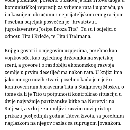
komunističkoj represiji za vrijeme rata i u poraću, pa
i u kasnijem obračunu s neprijateljskom emigracijom.
Poseban odjeljak posvećen je "hrvatstvu i
jugoslavenstvu Josipa Broza Tita". Tu su i odjeljci o
odnosu Tita i Krleže, te Tita i Tuđmana.
Knjiga govori i o njegovim uspjesima, posebno kao
vojskovođe, kao uglednog državnika na svjetskoj
sceni, a govore i o razdoblju ekonomskog razvoja
zemlje u prvim desetljećima nakon rata. U knjizi ima
jako mnogo novih stvari, posebno kada je riječ o
kontroverznim boravcima Tita u Staljinovoj Moskvi, o
tome da li je Tito u potpunosti kontrolirao situaciju u
dvije najvažnije partizanske bitke na Neretvi i na
Sutjesci, a vrlo je zanimljiv i sasvim novi pristup
prikazu posljednjih godina Titova života, sa posebnim
naglaskom na njegov razlaz sa suprugom Jovankom.