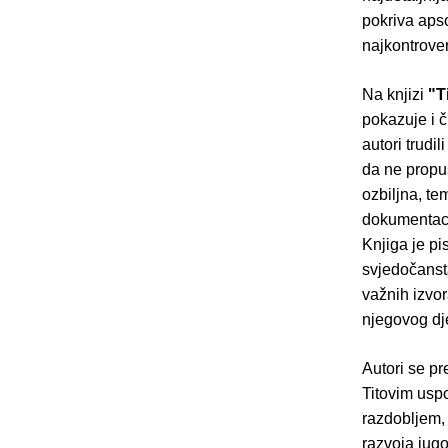
pokriva apso
najkontrover
Na knjizi
"T
pokazuje i č
autori trudi
da ne propus
ozbiljna, te
dokumentacij
Knjiga je pi
svjedočanst
važnih izvor
njegovog dj
Autori se pr
Titovim usp
razdobljem,
razvoja jugo