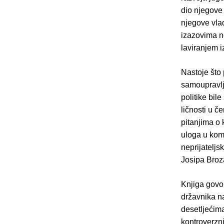
dio njegove 
njegove vlad
izazovima n
laviranjem 
Nastoje što 
samoupravlja
politike bil
ličnosti u č
pitanjima o 
uloga u komu
neprijatelj
Josipa Broza
Knjiga govo
državnika n
desetljećima
kontroverzni