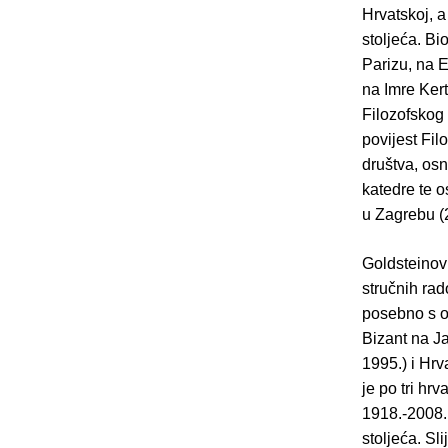
Hrvatskoj, a
stoljeća. Bi
Parizu, na 
na Imre Kert
Filozofskog 
povijest Fil
društva, osn
katedre te o
u Zagrebu (
Goldsteinov 
stručnih rad
posebno s o
Bizant na Ja
1995.) i Hrv
je po tri hr
1918.-2008. 
stoljeća. Sl