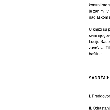
kontrolirao 
je zanimljiv
naglaskom 
U knjizi su 
svim njegov
Luciju Baue
završava Tit
baštine.
SADRŽAJ:
I. Predgovor
II. Odrastan