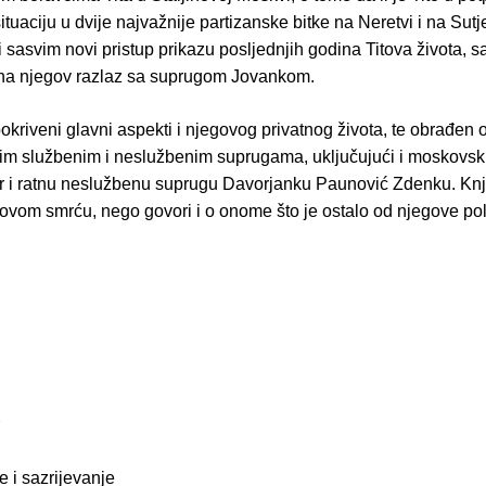
situaciju u dvije najvažnije partizanske bitke na Neretvi i na Sutje
 i sasvim novi pristup prikazu posljednjih godina Titova života,
na njegov razlaz sa suprugom Jovankom.
pokriveni glavni aspekti i njegovog privatnog života, te obrađen
im službenim i neslužbenim suprugama, uključujući i moskovs
r i ratnu neslužbenu suprugu Davorjanku Paunović Zdenku. Knj
ovom smrću, nego govori i o onome što je ostalo od njegove pol
je i sazrijevanje