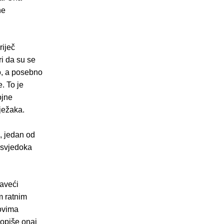
ne
riječ
i da su se
no, a posebno
. To je
ojne
lježaka.
, jedan od
h svjedoka
baveći
m ratnim
rovima
 opiše onaj