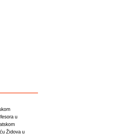
fskom
ofesora u
vatskom
šću Židova u