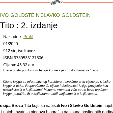
IVO GOLDSTEIN
SLAVKO GOLDSTEIN
Tito : 2. izdanje
Nakladnik:
Profil
01/2020.
912 str., tvrdi uvez
ISBN 9789533137506
Cijena: 46.32 eur
Preračunato po fiksnom tečaju konverzije 7,53450 kuna za 1 euro
Cijene knjiga su informativnog karaktera, navodimo prvu cijenu po izlasku
knjige iz tiska. Preporučamo da cijene i dostupnost knjiga provjerite kod
nakladnika ili u knjižarama! Moderna vremena više se ne bave prodajom
knjiga, potražite ih u knjižarama, antikvarijatima ili u knjižnicama.
Josipa Broza Tita
koju su napisali
Ivo i Slavko Goldstein
najob
a i najobuhvatnija njegova biografija napisana posljednjih godi