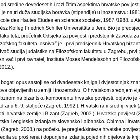
 od sredine devedesetih i različitim aspektima hrvatske povijesti
o je na tri duža studijska boravka (stipendije) u inozemstvu: 198
Ecole des Hautes Etudes en sciences sociales, 1987./1988. u Ate
ész Kolleg Friedrich Schiller Universitäta u Jeni. Bio je predsje
fakulteta, pročelnik Odsjeka za povijest i predstojnik Zavoda za
ozofskog fakulteta, osnivač je i prvi predsjednik Hrvatskog bizan
ivač studija judaistike na Filozofskom fakultetu u Zagrebu, prvi 
snivač i prvi ravnatelj Instituta Moses Mendelssohn pri Filozofs
2012.).
bogati opus sastoji se od dvadesetak knjiga i dvjestotinjak znan
ova objavljenih u zemlji i inozemstvu. O hrvatskom srednjem vij
bzirom na bizantsku komponentu hrvatske povijesti, objavio je 
dranu 6.-9. stoljeće (Zagreb, 1992.), Hrvatski rani srednji vijek 
ati, hrvatske zemlje i Bizant (Zagreb, 2003.). Hrvatska povijest (
vatska i engleska izdanja te slovensko i albansko. Obimna Hrvat
(Zagreb, 2008.) na početku je pregled/sinteza hrvatske povijest
ijedila su proširena i dopunjena izdanja pojedinih dijelova te knj