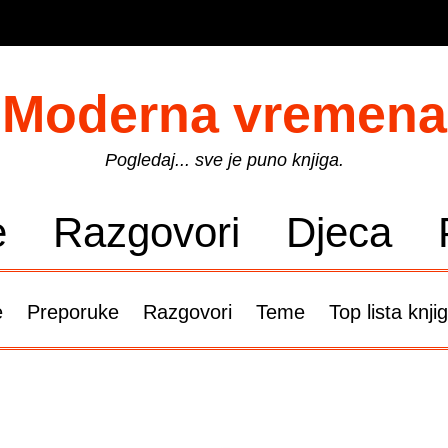
Moderna vremena
Pogledaj... sve je puno knjiga.
e
Razgovori
Djeca
e
Preporuke
Razgovori
Teme
Top lista knji