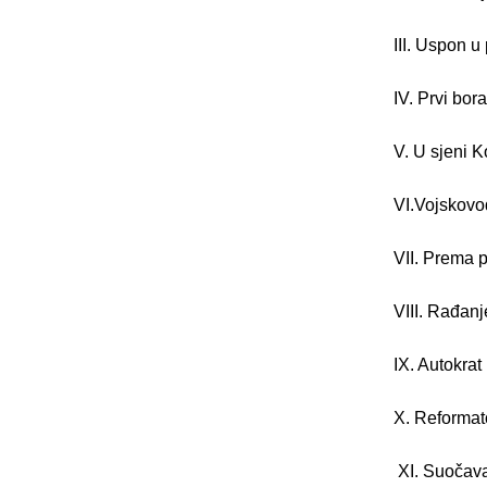
III. Uspon u 
IV. Prvi bor
V. U sjeni 
VI.Vojskovo
VII. Prema 
VIII. Rađan
IX. Autokrat
X. Reformat
XI. Suočav