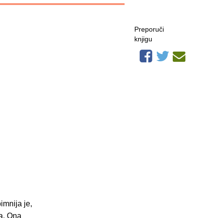
Preporuči
knjigu
imnija je,
na. Ona