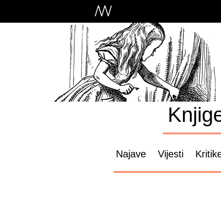
Knjig
Najave
Vijesti
Kritik