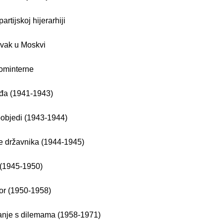
partijskoj hijerarhiji
avak u Moskvi
Kominterne
đa (1941-1943)
pobjedi (1943-1944)
je državnika (1944-1945)
 (1945-1950)
or (1950-1958)
anje s dilemama (1958-1971)