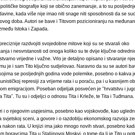
političke biografije koji se obično zanemaruje, a to su posljedn
avine, kada više nije imao niti snage niti sposobnosti da se suo
ovog doba. Autori se bave i Titovom pozicioniranju na međunar
između Istoka i Zapada.
preciznije razdvojiti svojedobne mitove koji su se stvarali oko
nja i nesvrstanosti od onoga koliko su te dvije ključne odredni
e stvarno vrijedne i važne. Vrlo je detaljno opisano i stvaranje nj
emu je i sam Tito ključno sudjelovao. Naravno da su se autori bav
kojima se posljednjih godina vode polemike, posebno o kakva je
nističkoj represiji za vrijeme rata i u poraću, pa i u kasnijem o
skom emigracijom. Poseban odjeljak posvećen je "hrvatstvu i ju
 Tita". Tu su i odjeljci o odnosu Tita i Krleže, te Tita i Tuđmana.
ri i o njegovim uspjesima, posebno kao vojskovođe, kao ugled
a svjetskoj sceni, a govore i o razdoblju ekonomskog razvoja ze
 nakon rata. U knjizi ima jako mnogo novih stvari, posebno kada
m boravcima Tita u Staljinovoj Moskvi, o tome da li je Tito u pot