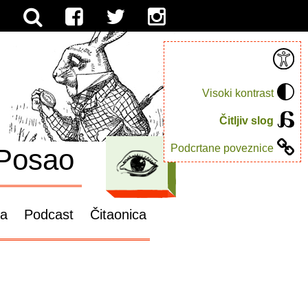
Visoki kontrast
Čitljiv slog
Podcrtane poveznice
Posao
ga
Podcast
Čitaonica