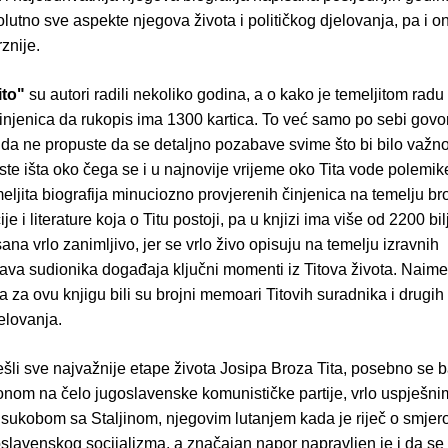
lutno sve aspekte njegova života i političkog djelovanja, pa i o
znije.
ito"
su autori radili nekoliko godina, a o kako je temeljitom radu 
injenica da rukopis ima 1300 kartica. To već samo po sebi govor
li da ne propuste da se detaljno pozabave svime što bi bilo važ
te išta oko čega se i u najnovije vrijeme oko Tita vode polemike
meljita biografija minuciozno provjerenih činjenica na temelju br
e i literature koja o Titu postoji, pa u knjizi ima više od 2200 bi
sana vrlo zanimljivo, jer se vrlo živo opisuju na temelju izravnih
ava sudionika događaja ključni momenti iz Titova života. Naime
a za ovu knjigu bili su brojni memoari Titovih suradnika i drugi
elovanja.
ešli sve najvažnije etape života Josipa Broza Tita, posebno se 
onom na čelo jugoslavenske komunističke partije, vrlo uspješni
 sukobom sa Staljinom, njegovim lutanjem kada je riječ o smje
slavenskog socijalizma, a značajan napor napravljen je i da se