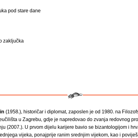
ruka pod stare dane
o zaključka
in
(1958.), historičar i diplomat, zaposlen je od 1980. na Filozo
veučilišta u Zagrebu, gdje je napredovao do zvanja redovnog pr
ju (2007.). U prvom dijelu karijere bavio se bizantologijom i hr
ednjega vijeka, ponajprije ranim srednjim vijekom, kao i povije