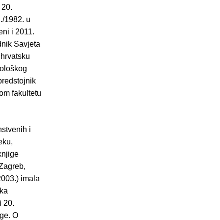
 20.
1./1982. u
ni i 2011.
dnik Savjeta
 hrvatsku
tološkog
predstojnik
kom fakultetu
stvenih i
eku,
knjige
(Zagreb,
2003.) imala
ska
i 20.
ige. O