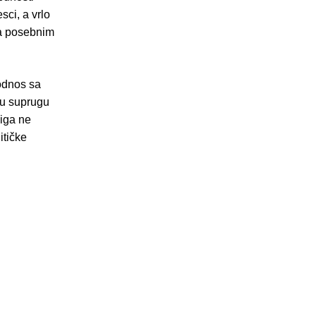
sci, a vrlo
 sa posebnim
 odnos sa
ku suprugu
iga ne
itičke