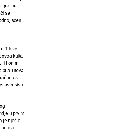
je godine
či sa
odnoj sceni,
ce Titove
egovog kulta
ili i onim
 bila Titova
bračunu s
goslavenstvu
nog
mlje u prvim
 je riječ o
punosti