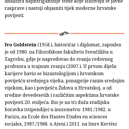
analizira najintrigantnije teme koje izazivaju te javne
rasprave i nastoji objasniti tijek moderne hrvatske
povijesti.
Ivo Goldstein
(1958.), historičar i diplomat, zaposlen
je od 1980. na Filozofskom fakultetu Sveučilišta u
Zagrebu, gdje je napredovao do zvanja redovnog
profesora u trajnom zvanju (2007.). U prvom dijelu
karijere bavio se bizantologijom i hrvatskom
poviješću srednjega vijeka, ponajprije ranim srednjim
vijekom, kao i poviješću Židova u Hrvatskoj, a od
sredine devedesetih i različitim aspektima hrvatske
povijesti 20. stoljeća. Bio je na tri duža studijska
boravka (stipendije) u inozemstvu: 1981./1982. u
Parizu, na Ecole des Hautes Etudes en sciences
sociales, 1987./1988. u Ateni i 2011. na Imre Kertész