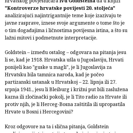
hrvatskog povjesničara
Ivu Goldsteina
da u knjizi
"Kontroverze hrvatske povijesti 20. stoljeća"
analizirajući najintrigantnije teme koje izazivaju te
javne rasprave, iznese svoje argumente o tome što je
o tim događajima i ličnostima povijesna istina, a što su
lažni mitovi i podmetnute interpretacije.
Goldstein – između ostalog – odgovara na pitanja jesu
li se, kad je 1918. Hrvatska ušla u Jugoslaviju, Hrvati
ponijeli kao "guske u magli", je li Jugoslavija za
Hrvatsku bila tamnica naroda, kad je počeo
partizanski ustanak u Hrvatskoj – 22. lipnja ili 27.
srpnja 1941., jesu li Bleiburg i križni put bili zaslužena
kazna ili zločinački pokolj, je li Tito radio za Hrvate ili
protiv njih, je li Herceg-Bosna zaštitila ili upropastila
Hrvate u Bosni i Hercegovini?
Kroz odgovore na ta i slična pitanja, Goldstein