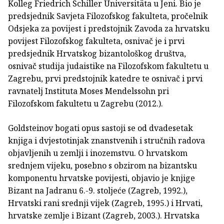
Kolleg Friedrich Schiller Universitäta u Jeni. Bio je
predsjednik Savjeta Filozofskog fakulteta, pročelnik
Odsjeka za povijest i predstojnik Zavoda za hrvatsku
povijest Filozofskog fakulteta, osnivač je i prvi
predsjednik Hrvatskog bizantološkog društva,
osnivač studija judaistike na Filozofskom fakultetu u
Zagrebu, prvi predstojnik katedre te osnivač i prvi
ravnatelj Instituta Moses Mendelssohn pri
Filozofskom fakultetu u Zagrebu (2012.).
Goldsteinov bogati opus sastoji se od dvadesetak
knjiga i dvjestotinjak znanstvenih i stručnih radova
objavljenih u zemlji i inozemstvu. O hrvatskom
srednjem vijeku, posebno s obzirom na bizantsku
komponentu hrvatske povijesti, objavio je knjige
Bizant na Jadranu 6.-9. stoljeće (Zagreb, 1992.),
Hrvatski rani srednji vijek (Zagreb, 1995.) i Hrvati,
hrvatske zemlje i Bizant (Zagreb, 2003.). Hrvatska