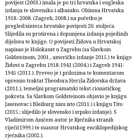
povijest (2003.) imala je po tri hrvatska i engleska
izdanja te slovensko i albansko. Obimna Hrvatska
1918.-2008. (Zagreb, 2008.) na početku je
pregled/sinteza hrvatske povijesti 20. stoljeća.
Slijedila su proširena i dopunjena izdanja pojedinih
dijelova te knjige. O povijesti Židova u Hrvatskoj
napisao je Holokaust u Zagrebu (sa Slavkom
Goldsteinom, 2001., američko izdanje 2015.) te knjige
Židovi u Zagrebu 1918-1941 (2004.) i Zagreb 1941-
1945 (2011.). Preveo je i prilozima te komentarom
opremio traktat Theodora Herzla Židovska država
(2011.), temeljni programatski tekst cionističkog
pokreta. Sa Slavkom Goldsteinom objavio je knjigu
Jasenovac i Bleiburg nisu isto (2011.) i knjigu Tito
(2015.; slijedilo je slovensko i srpsko izdanje). S
Vladimirom Anićem autor je Rječnika stranih
riječi(1999.) te suautor Hrvatskog enciklopedijskog
rječnika (2002.).