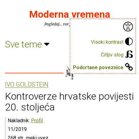
Moderna vremena
Pogledaj... sve je puno knjiga.
Sve teme
Visoki kontrast
Čitljiv slog
Podcrtane poveznice
IVO GOLDSTEIN
Kontroverze hrvatske povijesti
20. stoljeća
Nakladnik:
Profil
11/2019.
268 str., meki uvez