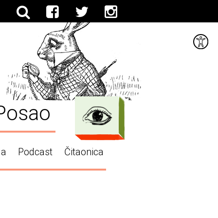
Posao
ga
Podcast
Čitaonica