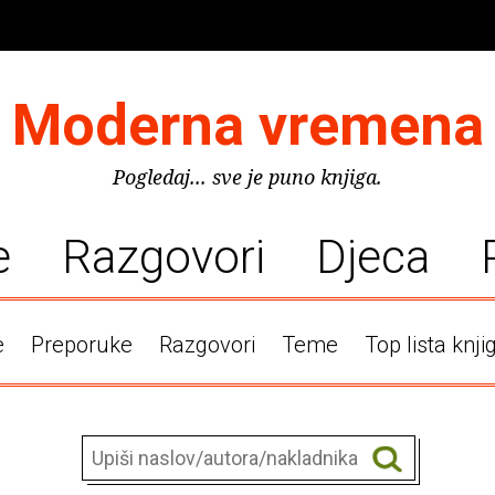
Moderna vremena
Pogledaj... sve je puno knjiga.
e
Razgovori
Djeca
e
Preporuke
Razgovori
Teme
Top lista knji