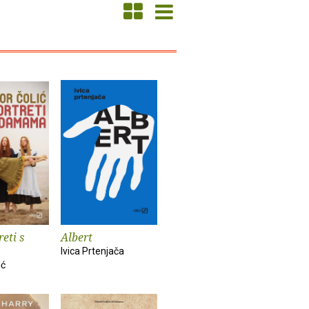
eti s
Albert
Ivica Prtenjača
ić