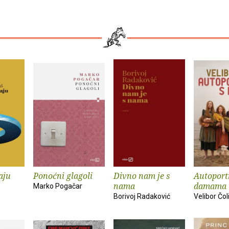
aju
Ponoćni glagoli
Divno nam je s
Autoportr
nama
damama
Marko Pogačar
Borivoj Radaković
Velibor Čol