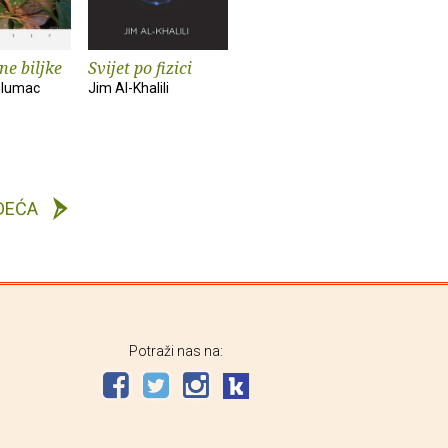
ne biljke
Svijet po fizici
Glumac
Jim Al-Khalili
DEĆA
Potraži nas na: