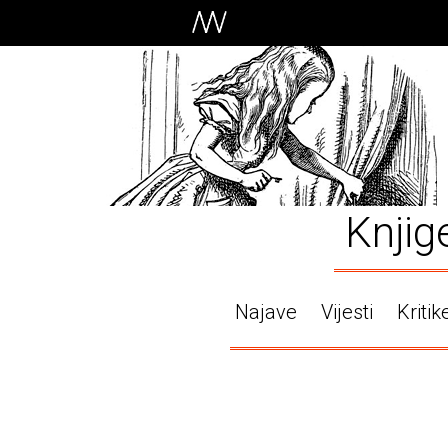
Knjig
Najave
Vijesti
Kritik