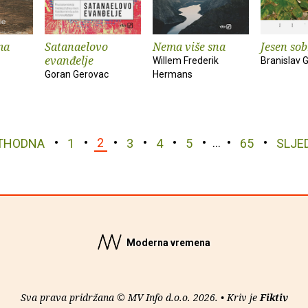
ma
Satanaelovo
Nema više sna
Jesen sob
evanđelje
Willem Frederik
Branislav 
Goran Gerovac
Hermans
THODNA
1
2
3
4
5
…
65
SLJE
Moderna vremena
Sva prava pridržana © MV Info d.o.o. 2026. • Kriv je
Fiktiv