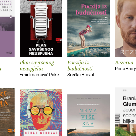
Plan savršenog
Poezija iz
Rezerva
a
neuspjeha
budućnosti
Princ Harry
Emir Imamović Pirke
Srećko Horvat