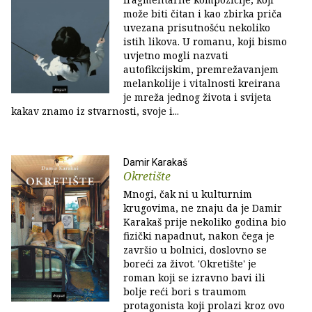
može biti čitan i kao zbirka priča
uvezana prisutnošću nekoliko
istih likova. U romanu, koji bismo
uvjetno mogli nazvati
autofikcijskim, premrežavanjem
melankolije i vitalnosti kreirana
je mreža jednog života i svijeta
kakav znamo iz stvarnosti, svoje i...
Damir Karakaš
Okretište
Mnogi, čak ni u kulturnim
krugovima, ne znaju da je Damir
Karakaš prije nekoliko godina bio
fizički napadnut, nakon čega je
završio u bolnici, doslovno se
boreći za život. 'Okretište' je
roman koji se izravno bavi ili
bolje reći bori s traumom
protagonista koji prolazi kroz ovo