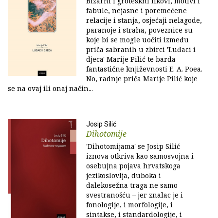
Bizarni i groteskni likovi, motivi i
fabule, nejasne i poremećene
relacije i stanja, osjećaji nelagode,
paranoje i straha, poveznice su
koje bi se mogle uočiti između
priča sabranih u zbirci 'Luđaci i
djeca' Marije Pilić te barda
fantastične književnosti E. A. Poea.
No, radnje priča Marije Pilić koje
se na ovaj ili onaj način...
Josip Silić
Dihotomije
'Dihotomijama' se Josip Silić
iznova otkriva kao samosvojna i
osebujna pojava hrvatskoga
jezikoslovlja, duboka i
dalekosežna traga ne samo
svestranošću – jer znalac je i
fonologije, i morfologije, i
sintakse, i standardologije, i