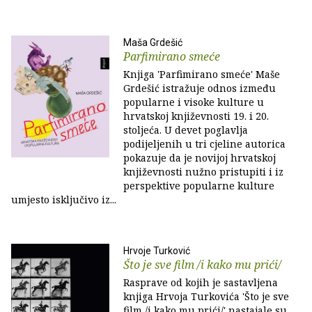
Maša Grdešić
Parfimirano smeće
Knjiga 'Parfimirano smeće' Maše
Grdešić istražuje odnos između
popularne i visoke kulture u
hrvatskoj književnosti 19. i 20.
stoljeća. U devet poglavlja
podijeljenih u tri cjeline autorica
pokazuje da je novijoj hrvatskoj
književnosti nužno pristupiti i iz
perspektive popularne kulture
umjesto isključivo iz...
Hrvoje Turković
Što je sve film /i kako mu prići/
Rasprave od kojih je sastavljena
knjiga Hrvoja Turkovića 'Što je sve
film /i kako mu prići/' nastajale su