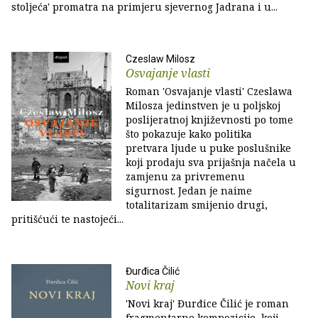
stoljeća' promatra na primjeru sjevernog Jadrana i u...
Czeslaw Milosz
Osvajanje vlasti
Roman 'Osvajanje vlasti' Czeslawa
Milosza jedinstven je u poljskoj
poslijeratnoj književnosti po tome
što pokazuje kako politika
pretvara ljude u puke poslušnike
koji prodaju sva prijašnja načela u
zamjenu za privremenu
sigurnost. Jedan je naime
totalitarizam smijenio drugi,
pritišćući te nastojeći...
Đurđica Čilić
Novi kraj
'Novi kraj' Đurđice Čilić je roman
fragmentarne kompozicije, koji