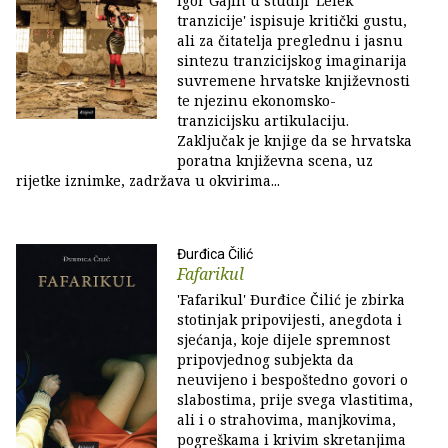
Igor Gajin u studiji 'Lelek
tranzicije' ispisuje kritički gustu,
ali za čitatelja preglednu i jasnu
sintezu tranzicijskog imaginarija
suvremene hrvatske književnosti
te njezinu ekonomsko-
tranzicijsku artikulaciju.
Zaključak je knjige da se hrvatska
poratna književna scena, uz
rijetke iznimke, zadržava u okvirima...
Đurđica Čilić
Fafarikul
'Fafarikul' Đurđice Čilić je zbirka
stotinjak pripovijesti, anegdota i
sjećanja, koje dijele spremnost
pripovjednog subjekta da
neuvijeno i bespoštedno govori o
slabostima, prije svega vlastitima,
ali i o strahovima, manjkovima,
pogreškama i krivim skretanjima