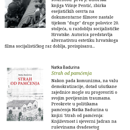
knjiga Višnje Pentić, zbirka
esejističkih osvrta na
dokumentarne filmove nastale
tijekom "duge" druge polovice 20.
stoljeća, u razdoblju socijalističke
Hrvatske. Autorica predstavlja
alternativnu estetiku hrvatskoga
filma socijalističkog raz doblja, preispisanu...
Natka Badurina
Strah od pamćenja
Nakon pada komunizma, na valu
demokratizacije, dotad ušutkane
zajednice mogle su progovoriti o
svojim povijesnim traumama.
Preokrete u politikama
pamćenja Natka Badurina u
knjizi 'Strah od pamćenja:
Književnost i sjeverni Jadran na
ruševinama dvadesetog