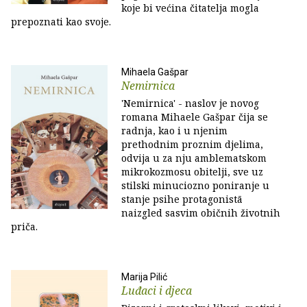
koje bi većina čitatelja mogla
prepoznati kao svoje.
Mihaela Gašpar
Nemirnica
'Nemirnica' - naslov je novog
romana Mihaele Gašpar čija se
radnja, kao i u njenim
prethodnim proznim djelima,
odvija u za nju amblematskom
mikrokozmosu obitelji, sve uz
stilski minuciozno poniranje u
stanje psihe protagonistā
naizgled sasvim običnih životnih
priča.
Marija Pilić
Luđaci i djeca