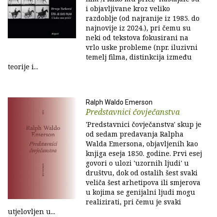
i objavljivane kroz veliko
razdoblje (od najranije iz 1985. do
najnovije iz 2024.), pri čemu su
neki od tekstova fokusirani na
vrlo uske probleme (npr. iluzivni
temelj filma, distinkcija između
teorije i...
Ralph Waldo Emerson
Predstavnici čovječanstva
'Predstavnici čovječanstva' skup je
od sedam predavanja Ralpha
Walda Emersona, objavljenih kao
knjiga eseja 1850. godine. Prvi esej
govori o ulozi 'uzornih ljudi' u
društvu, dok od ostalih šest svaki
veliča šest arhetipova ili smjerova
u kojima se genijalni ljudi mogu
realizirati, pri čemu je svaki
utjelovljen u...