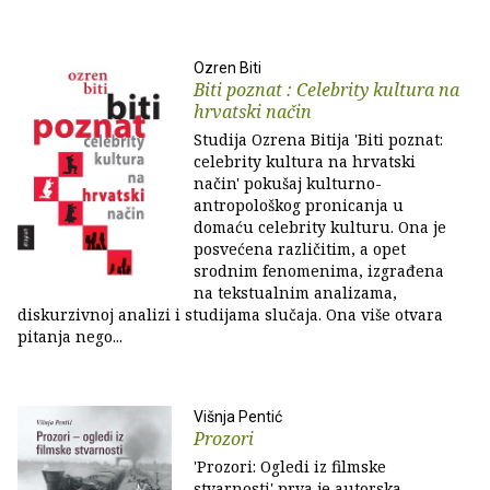
Ozren Biti
Biti poznat : Celebrity kultura na
hrvatski način
Studija Ozrena Bitija 'Biti poznat:
celebrity kultura na hrvatski
način' pokušaj kulturno-
antropološkog pronicanja u
domaću celebrity kulturu. Ona je
posvećena različitim, a opet
srodnim fenomenima, izgrađena
na tekstualnim analizama,
diskurzivnoj analizi i studijama slučaja. Ona više otvara
pitanja nego...
Višnja Pentić
Prozori
'Prozori: Ogledi iz filmske
stvarnosti' prva je autorska