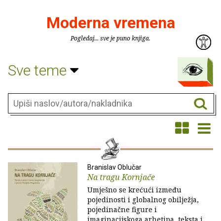
Moderna vremena
Pogledaj... sve je puno knjiga.
Sve teme
Branislav Oblučar
Na tragu Kornjače
Umješno se krećući između
pojedinosti i globalnog obilježja,
pojedinačne figure i
imaginacijskoga arhetipa, teksta i