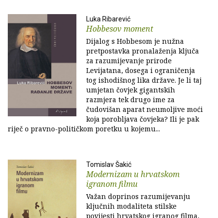
Luka Ribarević
Hobbesov moment
Dijalog s Hobbesom je nužna
pretpostavka pronalaženja ključa
za razumijevanje prirode
Levijatana, dosega i ograničenja
tog ishodišnog lika države. Je li taj
umjetan čovjek gigantskih
razmjera tek drugo ime za
čudovišan aparat neumoljive moći
koja porobljava čovjeka? Ili je pak
riječ o pravno-političkom poretku u kojemu...
Tomislav Šakić
Modernizam u hrvatskom
igranom filmu
Važan doprinos razumijevanju
ključnih modaliteta stilske
povijesti hrvatskog igranog filma,