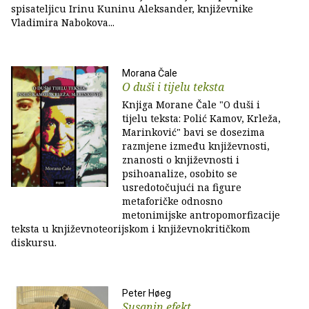
spisateljicu Irinu Kuninu Aleksander, književnike
Vladimira Nabokova...
Morana Čale
O duši i tijelu teksta
Knjiga Morane Čale "O duši i
tijelu teksta: Polić Kamov, Krleža,
Marinković" bavi se dosezima
razmjene između književnosti,
znanosti o književnosti i
psihoanalize, osobito se
usredotočujući na figure
metaforičke odnosno
metonimijske antropomorfizacije
teksta u književnoteorijskom i književnokritičkom
diskursu.
Peter Høeg
Susanin efekt