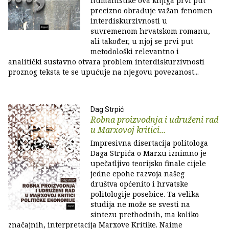
humanistike ova knjiga prvi put
precizno obrađuje važan fenomen
interdiskurzivnosti u
suvremenom hrvatskom romanu,
ali također, u njoj se prvi put
metodološki relevantno i
analitički sustavno otvara problem interdiskurzivnosti
proznog teksta te se upućuje na njegovu povezanost...
Dag Strpić
Robna proizvodnja i udruženi rad
u Marxovoj kritici...
Impresivna disertacija politologa
Daga Strpića o Marxu iznimno je
upečatljivo teorijsko finale cijele
jedne epohe razvoja našeg
društva općenito i hrvatske
politologije posebice. Ta velika
studija ne može se svesti na
sintezu prethodnih, ma koliko
značajnih, interpretacija Marxove Kritike. Naime