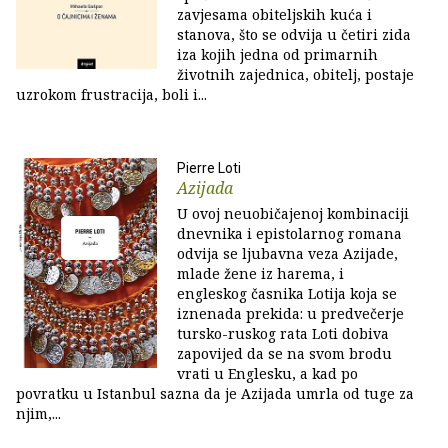
zavjesama obiteljskih kuća i
stanova, što se odvija u četiri zida
iza kojih jedna od primarnih
životnih zajednica, obitelj, postaje
uzrokom frustracija, boli i...
Pierre Loti
Azijada
U ovoj neuobičajenoj kombinaciji
dnevnika i epistolarnog romana
odvija se ljubavna veza Azijade,
mlade žene iz harema, i
engleskog časnika Lotija koja se
iznenada prekida: u predvečerje
tursko-ruskog rata Loti dobiva
zapovijed da se na svom brodu
vrati u Englesku, a kad po
povratku u Istanbul sazna da je Azijada umrla od tuge za
njim,...