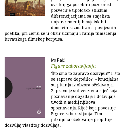
ova knjiga posebnu pozornost
posvećuje tipološko-stilskim
diferencijacijama sa stajališta
najsuvremenijih svjetskih i
domaćih razmatranja povijesnih
poetika, pri čemu se u obzir uzimaju i ranija tumačenja
hrvatskoga filmskog korpusa.
Ivo Paić
Figure zaboravljanja
'Što smo to zapravo doživjeli?' i 'što
se zapravo dogodilo?' – krucijalna
su pitanja iz obzora očekivanja.
Zapravo je subverzivna riječ koja
poznavanje događaja i doživljaja
uvodi u medij njihova
spoznavanja. Riječ koja povezuje
Figure zaboravljanja. Tim
pitanjima očekivanje propituje
doživljaj vlastitog doživljaja,...