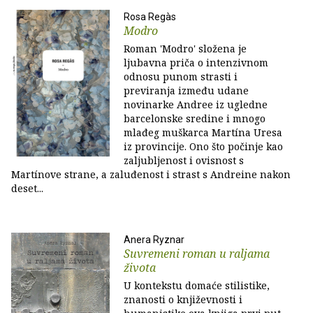
Rosa Regàs
Modro
Roman 'Modro' složena je
ljubavna priča o intenzivnom
odnosu punom strasti i
previranja između udane
novinarke Andree iz ugledne
barcelonske sredine i mnogo
mlađeg muškarca Martína Uresa
iz provincije. Ono što počinje kao
zaljubljenost i ovisnost s
Martínove strane, a zaluđenost i strast s Andreine nakon
deset...
Anera Ryznar
Suvremeni roman u raljama
života
U kontekstu domaće stilistike,
znanosti o književnosti i