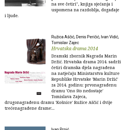
na sve četiri", knjiga sjećanja i
uspomena na razdoblja, događaje
i ljude.
Ružica Aščić, Denis Peričić, Ivan Vidić,
Tomislav Zajec
Hrvatska drama 2014
Dramski zbornik Nagrada Marin
Držić. Hrvatska drama 2014. sadrži
četiri dramska djela nagrađena
na natječaju Ministarstva kulture
Republike Hrvatske 'Marin Držić'
za 2014. godinu: prvonagrađenu
dramu 'Ono što nedostaje'
Tomislava Zajeca,
drugonagrađenu dramu 'Košnice' Ružice Aščić i dvije
trećenagrađene drame:...
Ivan Prpić