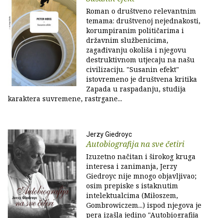
Roman o društveno relevantnim
temama: društvenoj nejednakosti,
korumpiranim političarima i
državnim službenicima,
zagađivanju okoliša i njegovu
destruktivnom utjecaju na našu
civilizaciju. "Susanin efekt"
istovremeno je društvena kritika
Zapada u raspadanju, studija
karaktera suvremene, rastrgane...
Jerzy Giedroyc
Autobiografija na sve četiri
Izuzetno načitan i širokog kruga
interesa i zanimanja, Jerzy
Giedroyc nije mnogo objavljivao;
osim prepiske s istaknutim
intelektualcima (Miłoszem,
Gombrowiczem...) ispod njegova je
pera izašla jedino "Autobiografija