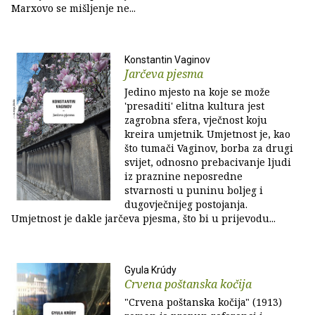
Marxovo se mišljenje ne...
Konstantin Vaginov
Jarčeva pjesma
Jedino mjesto na koje se može
'presaditi' elitna kultura jest
zagrobna sfera, vječnost koju
kreira umjetnik. Umjetnost je, kao
što tumači Vaginov, borba za drugi
svijet, odnosno prebacivanje ljudi
iz praznine neposredne
stvarnosti u puninu boljeg i
dugovječnijeg postojanja.
Umjetnost je dakle jarčeva pjesma, što bi u prijevodu...
Gyula Krúdy
Crvena poštanska kočija
"Crvena poštanska kočija" (1913)