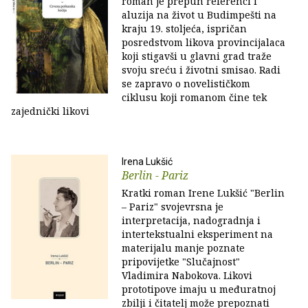
roman je prepun referenci i
aluzija na život u Budimpešti na
kraju 19. stoljeća, ispričan
posredstvom likova provincijalaca
koji stigavši u glavni grad traže
svoju sreću i životni smisao. Radi
se zapravo o novelističkom
ciklusu koji romanom čine tek
zajednički likovi
Irena Lukšić
Berlin - Pariz
Kratki roman Irene Lukšić "Berlin
– Pariz" svojevrsna je
interpretacija, nadogradnja i
intertekstualni eksperiment na
materijalu manje poznate
pripovijetke "Slučajnost"
Vladimira Nabokova. Likovi
prototipove imaju u međuratnoj
zbilji i čitatelj može prepoznati