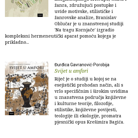
žanra, združujući postupke i
uvide motivske, stilističke i
žanrovske analize, Branislav
Oblučar je u znanstvenoj studiji
'Na tragu Kornjače' izgradio
kompleksni hermeneutički aparat pomoću kojega je
prikladno...
Đurđica Gavranović-Porobija
Svijet u amfori
Riječ je o studiji u kojoj se na
esejistički prohodan način, ali s
vrlo specifičnim i širokim uvidima
u znanstvena područja književne
i kulturne teorije, filozofije,
stilistike, književne povijesti,
teologije ili ekologije, promatra
pjesnički opus Krešimira Bagića.