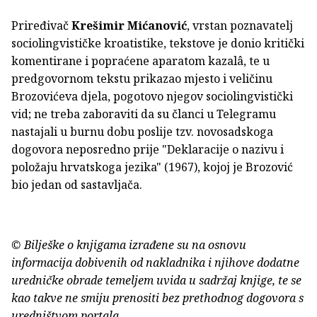
Priređivač
Krešimir Mićanović
, vrstan poznavatelj
sociolingvističke kroatistike, tekstove je donio kritički
komentirane i popraćene aparatom kazalâ, te u
predgovornom tekstu prikazao mjesto i veličinu
Brozovićeva djela, pogotovo njegov sociolingvistički
vid; ne treba zaboraviti da su članci u Telegramu
nastajali u burnu dobu poslije tzv. novosadskoga
dogovora neposredno prije "Deklaracije o nazivu i
položaju hrvatskoga jezika" (1967), kojoj je Brozović
bio jedan od sastavljača.
© Bilješke o knjigama izrađene su na osnovu
informacija dobivenih od nakladnika i njihove dodatne
uredničke obrade temeljem uvida u sadržaj knjige, te se
kao takve ne smiju prenositi bez prethodnog dogovora s
uredništvom portala.