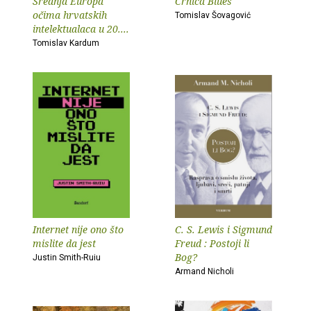
Srednja Europa
Crnica Blues
očima hrvatskih
Tomislav Šovagović
intelektualaca u 20....
Tomislav Kardum
Internet nije ono što
C. S. Lewis i Sigmund
mislite da jest
Freud : Postoji li
Bog?
Justin Smith-Ruiu
Armand Nicholi