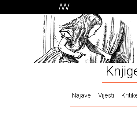
Knjig
Najave
Vijesti
Kritik