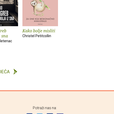
reb
Kako bolje misliti
z sna
Christel Petitcollin
letenac
DEĆA
Potraži nas na: