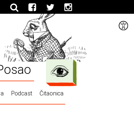
Posao
ga
Podcast
Čitaonica