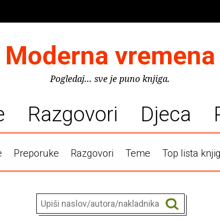
Moderna vremena
Pogledaj... sve je puno knjiga.
e
Razgovori
Djeca
e
Preporuke
Razgovori
Teme
Top lista knji