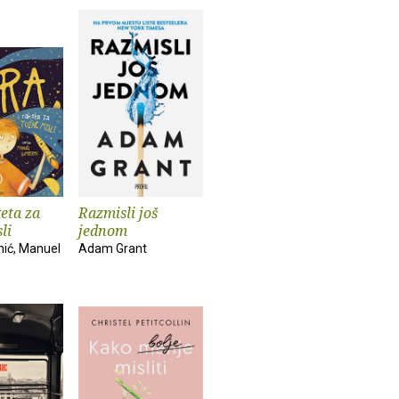
keta za
Razmisli još
li
jednom
ić, Manuel
Adam Grant