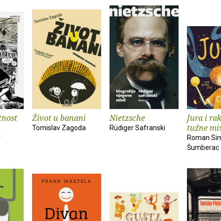
tnost
Život u banani
Nietzsche
Jura i ra
tužne mis
Tomislav Zagoda
Rüdiger Safranski
r
Roman Sim
Šumberac