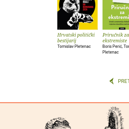
Hrvatski politički
Priručnik za
bestijarij
ekstremiste
Tomislav Pletenac
Boris Perić, T
Pletenac
PRE