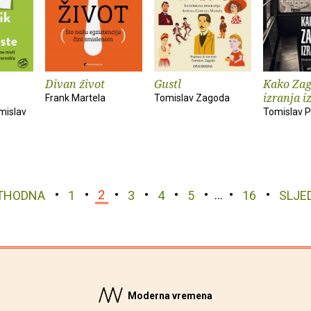
Divan život
Gustl
Kako Zag
izranja i
Frank Martela
Tomislav Zagoda
omislav
Tomislav P
THODNA
1
2
3
4
5
…
16
SLJE
Moderna vremena