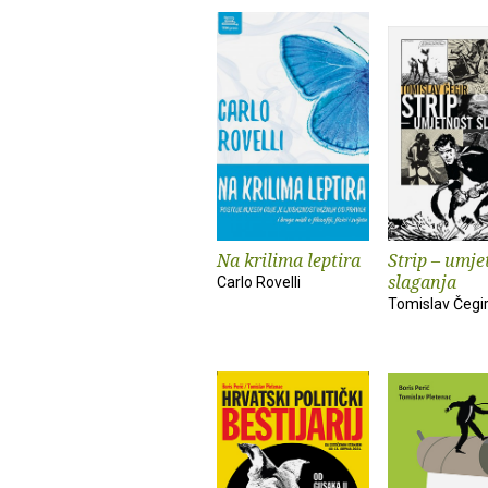
Na krilima leptira
Strip – umje
slaganja
Carlo Rovelli
Tomislav Čegi