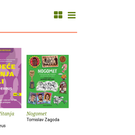
čitanja
Nogomet
Tomislav Zagoda
eus