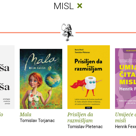
×
MISL
do
Mala
Prisiljen da
Umijeće 
razmišljam
misli
Tomislav Torjanac
Tomislav Pletenac
Henrik Fex