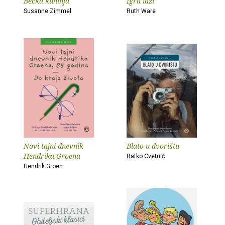
Bečka kuhinja
Igra laži
Susanne Zimmel
Ruth Ware
Novi tajni dnevnik
Blato u dvorištu
Hendrika Groena
Ratko Cvetnić
Hendrik Groen