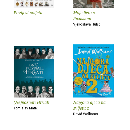
Povijest svijeta
Moje ljeto s
Picassom
Vjekoslava Huljić
(Ne)poznati Hrvati
Najgora djeca na
svijetu 2
Tomislav Matić
David Walliams