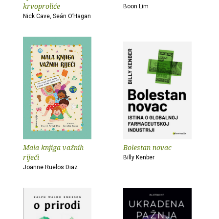
krvoproliće
Boon Lim
Nick Cave, Seán O’Hagan
Mala knjiga važnih
Bolestan novac
riječi
Billy Kenber
Joanne Ruelos Diaz