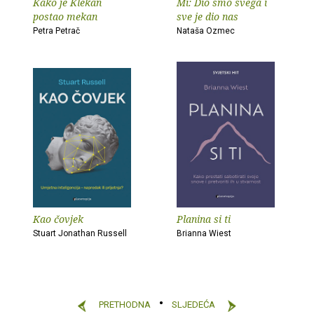
Kako je Klekan
Mi: Dio smo svega i
postao mekan
sve je dio nas
Petra Petrač
Nataša Ozmec
Kao čovjek
Planina si ti
Stuart Jonathan Russell
Brianna Wiest
PRETHODNA
SLJEDEĆA