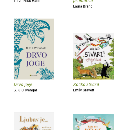
promatraj
Thich Nhat Hanh
Laura Brand
Drvo joge
Koliko stvari!
B. K. S. Iyengar
Emily Gravett