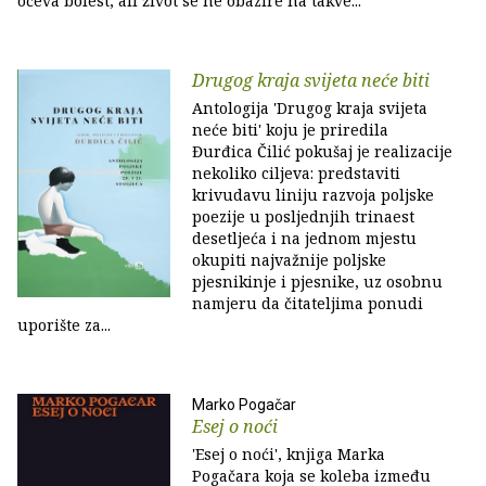
očeva bolest, ali život se ne obazire na takve...
Drugog kraja svijeta neće biti
Antologija 'Drugog kraja svijeta
neće biti' koju je priredila
Đurđica Čilić pokušaj je realizacije
nekoliko ciljeva: predstaviti
krivudavu liniju razvoja poljske
poezije u posljednjih trinaest
desetljeća i na jednom mjestu
okupiti najvažnije poljske
pjesnikinje i pjesnike, uz osobnu
namjeru da čitateljima ponudi
uporište za...
Marko Pogačar
Esej o noći
'Esej o noći', knjiga Marka
Pogačara koja se koleba između