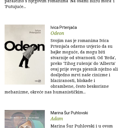
paralelno s njegovim romanima 'Na osami blizu mora' i
'Putujuće...
Ivica Prtenjača
Odeon
Svojim nas je romanima Ivica
Prtenjača odavno uvjerio da su
bajke moguće, da mogu biti
stvarnije od stvarnosti. Od 'Brda',
preko 'Tihog rušenja' do 'Alberta'
ovaj prije svega pjesnik nježno ali
dosljedno mrvi naše cinizme i
blaziranosti, blokade i
obrambene, često beskorisne
mehanizme, okreće nas humanističkim...
Marina Šur Puhlovski
Adam
Marina Šur Puhlovski i u ovom