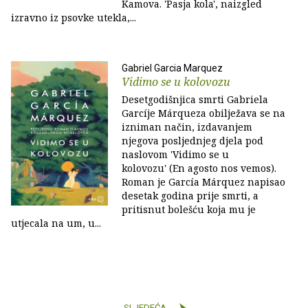
Kamova. 'Pasja kola', naizgled
izravno iz psovke utekla,...
Gabriel Garcia Marquez
Vidimo se u kolovozu
Desetgodišnjica smrti Gabriela
Garcíje Márqueza obilježava se na
izniman način, izdavanjem
njegova posljednjeg djela pod
naslovom 'Vidimo se u
kolovozu' (En agosto nos vemos).
Roman je García Márquez napisao
desetak godina prije smrti, a
pritisnut bolešću koja mu je
utjecala na um, u...
SLJEDEĆA