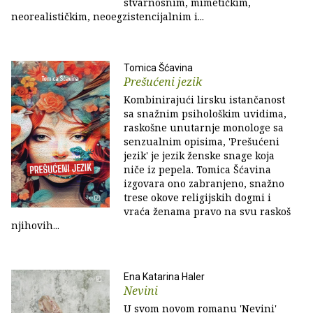
stvarnosnim, mimetičkim,
neorealističkim, neoegzistencijalnim i...
Tomica Šćavina
Prešućeni jezik
Kombinirajući lirsku istančanost
sa snažnim psihološkim uvidima,
raskošne unutarnje monologe sa
senzualnim opisima, 'Prešućeni
jezik' je jezik ženske snage koja
niče iz pepela. Tomica Šćavina
izgovara ono zabranjeno, snažno
trese okove religijskih dogmi i
vraća ženama pravo na svu raskoš
njihovih...
Ena Katarina Haler
Nevini
U svom novom romanu 'Nevini'