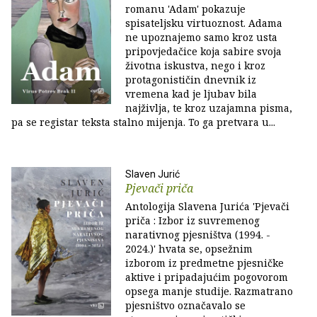
romanu 'Adam' pokazuje
spisateljsku virtuoznost. Adama
ne upoznajemo samo kroz usta
pripovjedačice koja sabire svoja
životna iskustva, nego i kroz
protagonističin dnevnik iz
vremena kad je ljubav bila
najživlja, te kroz uzajamna pisma,
pa se registar teksta stalno mijenja. To ga pretvara u...
Slaven Jurić
Pjevači priča
Antologija Slavena Jurića 'Pjevači
priča : Izbor iz suvremenog
narativnog pjesništva (1994. -
2024.)' hvata se, opsežnim
izborom iz predmetne pjesničke
aktive i pripadajućim pogovorom
opsega manje studije. Razmatrano
pjesništvo označavalo se