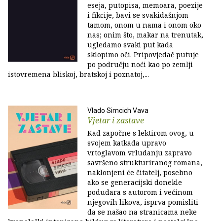
eseja, putopisa, memoara, poezije
i fikcije, bavi se svakidašnjom
tamom, onom u nama i onom oko
nas; onim što, makar na trenutak,
ugledamo svaki put kada
sklopimo oči. Pripovjedač putuje
po području noći kao po zemlji
istovremena bliskoj, bratskoj i poznatoj,...
Vlado Simcich Vava
Vjetar i zastave
Kad započne s lektirom ovog, u
svojem katkada upravo
vrtoglavom vrludanju zapravo
savršeno strukturiranog romana,
naklonjeni će čitatelj, posebno
ako se generacijski donekle
podudara s autorom i većinom
njegovih likova, isprva pomisliti
da se našao na stranicama neke