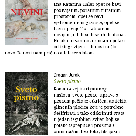
Ena Katarina Haler opet se bavi
podivljalim, poratnim ruralnim
prostorom, opet se bavi
vjetrometinom granice, opet se
bavi i poviješću ‒ ali onom
novijom, od devedesetih do danas.
No ako njezin novi roman i polazi
od istog svijeta ‒ donosi nešto
novo. Donosi nam priču o adolescentskom...
Dragan Jurak
Sveto pismo
Roman-esej intrigantnog
naslova 'Sveto pismo' upravo s
pismom počinje: otkrićem antičkih
glinenih pločica koje je potrebno
dešifrirati, i tako odškrinuti vrata
u jedan izgubljen svijet, koji se
polako isprepliće i prožima s
onim našim. Dva toka, fikcijski i