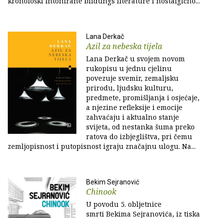
kronološki intonirane bildungs literature i nostalgično...
Lana Derkač
Azil za nebeska tijela
Lana Derkač u svojem novom
rukopisu u jednu cjelinu
povezuje svemir, zemaljsku
prirodu, ljudsku kulturu,
predmete, promišljanja i osjećaje,
a njezine refleksije i emocije
zahvaćaju i aktualno stanje
svijeta, od nestanka šuma preko
ratova do izbjeglištva, pri čemu
zemljopisnost i putopisnost igraju značajnu ulogu. Na...
Bekim Sejranović
Chinook
U povodu 5. obljetnice
smrti Bekima Sejranovića, iz tiska