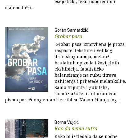
esejistički, teku usporedno i
matematički...
Goran Samardžić
Grobar pasa
'Grobar pasa' izmrvljena je proza
rašpaste teksture i velikog
dramskog naboja, melanž
brutalnih epizoda i žovijalnih
ekshibicija, fatalističko
balansiranje na rubu titrava
ushićenja i prijeteće melankolije.
Saldo trijumfa i gubitaka,
samoizlažuće i autoironično
pismo poraženog enfant terriblea. Nakon čitanja tog...
Borna Vujčić
Kao da nema sutra
Kako bi izgledalo da se počne