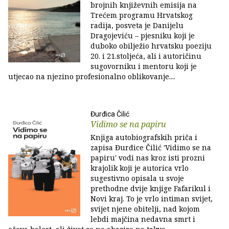
brojnih književnih emisija na
Trećem programu Hrvatskog
radija, posveta je Danijelu
Dragojeviću – pjesniku koji je
duboko obilježio hrvatsku poeziju
20. i 21.stoljeća, ali i autoričinu
sugovorniku i mentoru koji je
utjecao na njezino profesionalno oblikovanje....
Đurđica Čilić
Vidimo se na papiru
Knjiga autobiografskih priča i
zapisa Đurđice Čilić 'Vidimo se na
papiru' vodi nas kroz isti prozni
krajolik koji je autorica vrlo
sugestivno opisala u svoje
prethodne dvije knjige Fafarikul i
Novi kraj. To je vrlo intiman svijet,
svijet njene obitelji, nad kojom
lebdi majčina nedavna smrt i