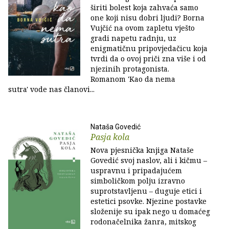
širiti bolest koja zahvaća samo
one koji nisu dobri ljudi? Borna
Vujčić na ovom zapletu vješto
gradi napetu radnju, uz
enigmatičnu pripovjedačicu koja
tvrdi da o ovoj priči zna više i od
njezinih protagonista.
Romanom 'Kao da nema
sutra' vode nas članovi...
Nataša Govedić
Pasja kola
Nova pjesnička knjiga Nataše
Govedić svoj naslov, ali i kičmu –
uspravnu i pripadajućem
simboličkom polju izravno
suprotstavljenu – duguje etici i
estetici psovke. Njezine postavke
složenije su ipak nego u domaćeg
rodonačelnika žanra, mitskog