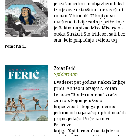
je izašao jedini neobjavljeni tekst
iz njegove ostavštine, nezavršeni
roman 'Chinook'. U knjigu su
uvrštene i dvije zadnje priče koje
je Bekim napisao Miss Misery na
otoku Susku i Sto trideset sati bez
sna, koje pripadaju svijetu tog
romana i...
Zoran Ferić
Spiderman
Dvadeset pet godina nakon knjige
priča 'Anđeo u ofsajdu', Zoran
Ferić se "Spidermanom" vraća
žanru s kojim je ušao u
književnost i koji ga je učinio
jednim od najznačajnijih domaćih
pripovjedača. Priče iz nove
Ferićeve
knjige 'Spiderman' nastajale su