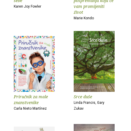
sebe
pospremanja koja će
vam promijeniti
Karen Joy Fowler
život
Marie Kondo
Priručnik za male
Srce duše
znanstvenike
Linda Francis, Gary
Carla Nieto Martínez
Zukav