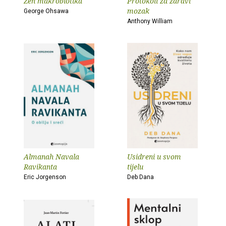
Zen makrobiotika
Protokoli za zdravi
mozak
George Ohsawa
Anthony William
Almanah Navala
Usidreni u svom
Ravikanta
tijelu
Eric Jorgenson
Deb Dana