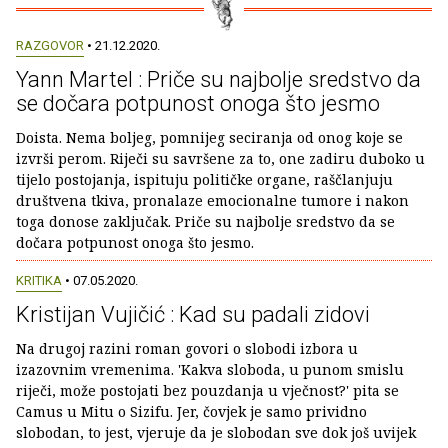
RAZGOVOR
• 21.12.2020.
Yann Martel : Priče su najbolje sredstvo da
se dočara potpunost onoga što jesmo
Doista. Nema boljeg, pomnijeg seciranja od onog koje se
izvrši perom. Riječi su savršene za to, one zadiru duboko u
tijelo postojanja, ispituju političke organe, raščlanjuju
društvena tkiva, pronalaze emocionalne tumore i nakon
toga donose zaključak. Priče su najbolje sredstvo da se
dočara potpunost onoga što jesmo.
KRITIKA
• 07.05.2020.
Kristijan Vujičić : Kad su padali zidovi
Na drugoj razini roman govori o slobodi izbora u
izazovnim vremenima. 'Kakva sloboda, u punom smislu
riječi, može postojati bez pouzdanja u vječnost?' pita se
Camus u Mitu o Sizifu. Jer, čovjek je samo prividno
slobodan, to jest, vjeruje da je slobodan sve dok još uvijek