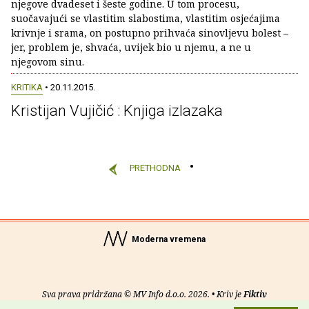
njegove dvadeset i šeste godine. U tom procesu,
suočavajući se vlastitim slabostima, vlastitim osjećajima
krivnje i srama, on postupno prihvaća sinovljevu bolest –
jer, problem je, shvaća, uvijek bio u njemu, a ne u
njegovom sinu.
KRITIKA
• 20.11.2015.
Kristijan Vujičić : Knjiga izlazaka
PRETHODNA
Moderna vremena
Sva prava pridržana © MV Info d.o.o. 2026. • Kriv je
Fiktiv