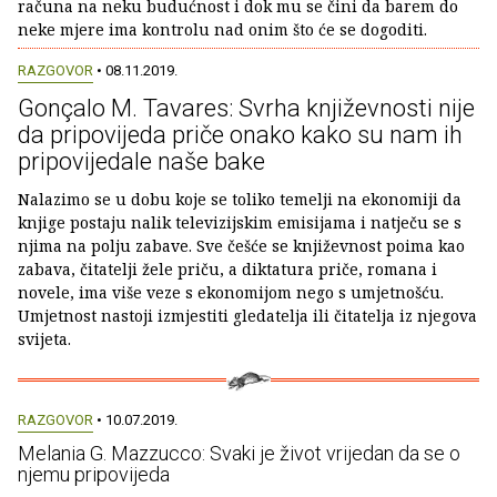
računa na neku budućnost i dok mu se čini da barem do
neke mjere ima kontrolu nad onim što će se dogoditi.
RAZGOVOR
• 08.11.2019.
Gonçalo M. Tavares: Svrha književnosti nije
da pripovijeda priče onako kako su nam ih
pripovijedale naše bake
Nalazimo se u dobu koje se toliko temelji na ekonomiji da
knjige postaju nalik televizijskim emisijama i natječu se s
njima na polju zabave. Sve češće se književnost poima kao
zabava, čitatelji žele priču, a diktatura priče, romana i
novele, ima više veze s ekonomijom nego s umjetnošću.
Umjetnost nastoji izmjestiti gledatelja ili čitatelja iz njegova
svijeta.
RAZGOVOR
• 10.07.2019.
Melania G. Mazzucco: Svaki je život vrijedan da se o
njemu pripovijeda