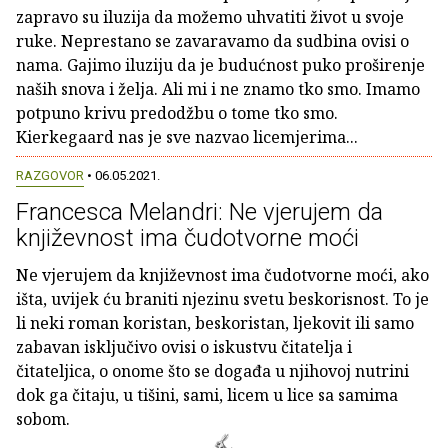
zapravo su iluzija da možemo uhvatiti život u svoje
ruke. Neprestano se zavaravamo da sudbina ovisi o
nama. Gajimo iluziju da je budućnost puko proširenje
naših snova i želja. Ali mi i ne znamo tko smo. Imamo
potpuno krivu predodžbu o tome tko smo.
Kierkegaard nas je sve nazvao licemjerima...
RAZGOVOR
• 06.05.2021.
Francesca Melandri: Ne vjerujem da
književnost ima čudotvorne moći
Ne vjerujem da književnost ima čudotvorne moći, ako
išta, uvijek ću braniti njezinu svetu beskorisnost. To je
li neki roman koristan, beskoristan, ljekovit ili samo
zabavan isključivo ovisi o iskustvu čitatelja i
čitateljica, o onome što se događa u njihovoj nutrini
dok ga čitaju, u tišini, sami, licem u lice sa samima
sobom.