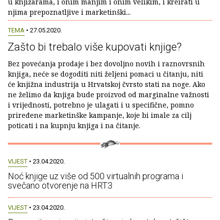
u knjižarama, i onim manjim i onim velikim, i kreirati u
njima prepoznatljive i marketinški...
TEMA
• 27.05.2020.
Zašto bi trebalo više kupovati knjige?
Bez povećanja prodaje i bez dovoljno novih i raznovrsnih
knjiga, neće se dogoditi niti željeni pomaci u čitanju, niti
će knjižna industrija u Hrvatskoj čvrsto stati na noge. Ako
ne želimo da knjiga bude proizvod od marginalne važnosti
i vrijednosti, potrebno je ulagati i u specifične, pomno
priređene marketinške kampanje, koje bi imale za cilj
poticati i na kupnju knjiga i na čitanje.
VIJEST
• 23.04.2020.
Noć knjige uz više od 500 virtualnih programa i
svečano otvorenje na HRT3
VIJEST
• 23.04.2020.