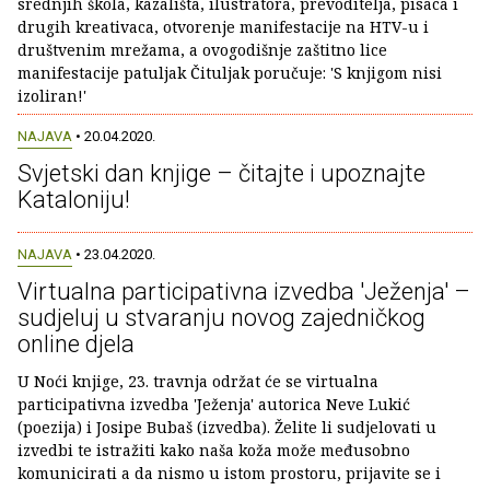
srednjih škola, kazališta, ilustratora, prevoditelja, pisaca i
drugih kreativaca, otvorenje manifestacije na HTV-u i
društvenim mrežama, a ovogodišnje zaštitno lice
manifestacije patuljak Čituljak poručuje: 'S knjigom nisi
izoliran!'
NAJAVA
• 20.04.2020.
Svjetski dan knjige – čitajte i upoznajte
Kataloniju!
NAJAVA
• 23.04.2020.
Virtualna participativna izvedba 'Ježenja' –
sudjeluj u stvaranju novog zajedničkog
online djela
U Noći knjige, 23. travnja održat će se virtualna
participativna izvedba 'Ježenja' autorica Neve Lukić
(poezija) i Josipe Bubaš (izvedba). Želite li sudjelovati u
izvedbi te istražiti kako naša koža može međusobno
komunicirati a da nismo u istom prostoru, prijavite se i