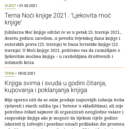
VIJEST
• 01.03.2021.
Tema Noći knjige 2021.: 'Ljekovita moć
knjige'
Jubilarna Noć knjige održat će se u petak 23. travnja 2021.,
desetu godinu zaredom, u povodu Svjetskog dana knjige i
autorskih prava (23. travnja) te Dana hrvatske knjige (22.
travnja). U Noći knjige 2021. potičemo vas da razmišljate o
ljekovitim moćima knjiga – u razdobljima društvenih i
intimnih kriza.
TEMA
• 18.02.2021.
Knjiga svima i svuda u godini čitanja,
kupovanja i poklanjanja knjiga
Nije sporno niti da se osim prodaje najnovijih izdanja treba
rješavati i starih zaliha (pa i 'betona' u skladištima), ali nije
potrebno čekati sajmove ili organizirati neugledne vašare i
rasprodaje knjiga ako je moguće da tijekom cijele godine
iskoristi tj. izdvojiti i posebno označi prikladan dio prostora