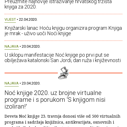
Preuzmite najnovije istraživanje hrvatskog tržišta
knjiga za 2020.
VIJEST
• 22.04.2020.
Knjižarski lanac Hoću knjigu organizira program Knjiga
je mrak - uživo uoči Noći knjige
NAJAVA
• 20.04.2020.
U sklopu manifestacije Noć knjige po prvi put se
obilježava katalonski San Jordi, dan ruža i književnosti
NAJAVA
• 23.04.2020.
Noć knjige 2020. uz brojne virtualne
programe i s porukom 'S knjigom nisi
izoliran!'
Deveta Noć knjige 23. travnja donosi više od 500 virtualnih
programa i sadržaja knjižnica, antikvarijata, osnovnih i