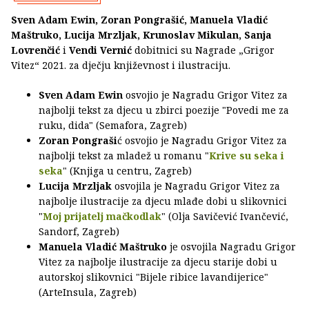
Sven Adam Ewin, Zoran Pongrašić, Manuela Vladić
Maštruko, Lucija Mrzljak, Krunoslav Mikulan, Sanja
Lovrenčić
i
Vendi Vernić
dobitnici su Nagrade „Grigor
Vitez“ 2021. za dječju književnost i ilustraciju.
Sven Adam Ewin
osvojio je Nagradu Grigor Vitez za
najbolji tekst za djecu u zbirci poezije "Povedi me za
ruku, dida" (Semafora, Zagreb)
Zoran Pongraši
ć osvojio je Nagradu Grigor Vitez za
najbolji tekst za mladež u romanu "
Krive su seka i
seka
" (Knjiga u centru, Zagreb)
Lucija Mrzljak
osvojila je Nagradu Grigor Vitez za
najbolje ilustracije za djecu mlađe dobi u slikovnici
"
Moj prijatelj mačkodlak
" (Olja Savičević Ivančević,
Sandorf, Zagreb)
Manuela Vladić Maštruko
je osvojila Nagradu Grigor
Vitez za najbolje ilustracije za djecu starije dobi u
autorskoj slikovnici "Bijele ribice lavandijerice"
(ArteInsula, Zagreb)