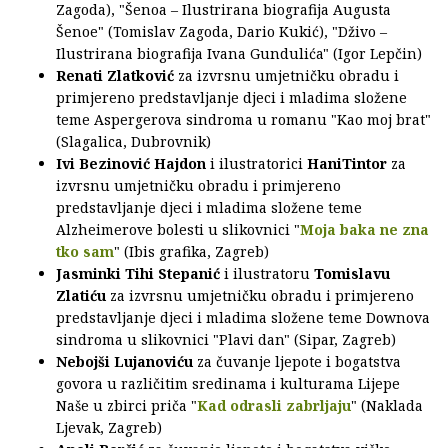
Zagoda), "Šenoa – Ilustrirana biografija Augusta
Šenoe" (Tomislav Zagoda, Dario Kukić), "Dživo –
Ilustrirana biografija Ivana Gundulića" (Igor Lepčin)
Renati Zlatković
za izvrsnu umjetničku obradu i
primjereno predstavljanje djeci i mladima složene
teme Aspergerova sindroma u romanu "Kao moj brat"
(Slagalica, Dubrovnik)
Ivi Bezinović Hajdon
i ilustratorici
HaniTintor
za
izvrsnu umjetničku obradu i primjereno
predstavljanje djeci i mladima složene teme
Alzheimerove bolesti u slikovnici "
Moja baka ne zna
tko sam
" (Ibis grafika, Zagreb)
Jasminki Tihi Stepanić
i ilustratoru
Tomislavu
Zlatiću
za izvrsnu umjetničku obradu i primjereno
predstavljanje djeci i mladima složene teme Downova
sindroma u slikovnici "Plavi dan" (Sipar, Zagreb)
Nebojši Lujanoviću
za čuvanje ljepote i bogatstva
govora u različitim sredinama i kulturama Lijepe
Naše u zbirci priča "
Kad odrasli zabrljaju
" (Naklada
Ljevak, Zagreb)