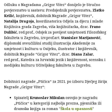
Odluku o Nagradama „Grigor Vitez“ donijelo je Stručno
povjerenstvo u sastavu: Predsjednik povjerenstva,
Zlatko
Krilić
, književnik, dobitnik Nagrade „Grigor Vitez“,
Natalija Dragoja
, koordinatorica Odjela za djecu i mlade
Knjižnica grada Zagreba, viša knjižničarka, dr.sc.
Frano
Dulibić
, red.prof., Odsjek za povijest umjetnosti Filozofskog
fakulteta u Zagrebu, izv.prof.art.
Stanislav Marijanović
,
diplomski sveučilišni studij ilustracija Akademije za
umjetnost i kulturu u Osijeku, ilustrator i književnik,
dobitnik Nagrade “Grigor Vitez”, dr.sc.
Diana Zalar
,
red.prof., Katedra za hrvatski jezik i književnost, scensku i
medijsku kulturu Učiteljskog fakulteta u Zagrebu.
Dobitnici nagrade „Ptičica“ za 2021. po izboru Dječjeg žirija
Nagrade „Grigor Vitez“:
Spisatelj
Krunoslav Mikulan
osvojio je nagradu
„Ptičica“ u kategoriji najbolja prozna, pjesnička ili
dramska knjiga za roman "
Škola u opasnosti
"