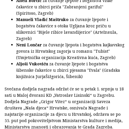
Aneli Borčić
za čuvanje ljepote i bogatstva viške
čakavice u zbirci priča "Zabranjeni gariful"
(Spiritoso, Zagreb)
Manueli Vladić Maštruko
za čuvanje ljepote i
bogatstva čakavice s otoka Ugljana kroz priču u
slikovnici "Bijele ribice lavandijerice" (ArteInsula,
Zagreb)
Neni Lončar
za čuvanje ljepota i bogatstva kajkavskog
govora iz Hrvatskog zagorja u romanu "Tubist"
(Umjetnička organizacija Kreativna kuća, Zagreb)
Aljoši Vukoviću
za čuvanje ljepote i bogatstva
šibenske čakavice u zbirci pjesama "Evala" (Gradska
knjižnica JurjaŠižgorića, Šibenik)
Svečana dodjela nagrada održat će se u petak 1. srpnja u 18
sati u Maloj dvorani KD „Vatroslav Lisinski“ u Zagrebu.
Dodjela Nagrade „Grigor Vitez“ u organizaciji Saveza
društava „Naša djeca“ Hrvatske, osnivača Nagrade i
najstarije organizacije za djecu u Hrvatskoj, održava se po
55. put pod pokroviteljstvom Ministarstva kulture i medija,
Ministarstva znanosti i obrazovanja te Grada Zagreba.