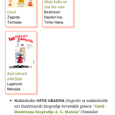
Moja baka ne
zna tko sam
Gustl
Bezinović-
Zagoda
Haydon Iva,
Tomislav
Tintor Hana
Kad odrasli
zabrljaju
Lujanović
Nebojša
Nakladniku
OPUS GRADNA
(Zagreb) za nakladnički
niz ilustriranih biografija hrvatskih pisaca: "
Gustl –
ilustrirana biografija A. G. Matoša
" (Tomislav