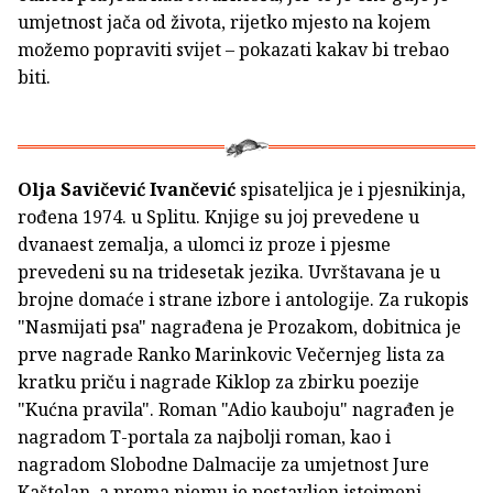
umjetnost jača od života, rijetko mjesto na kojem
možemo popraviti svijet – pokazati kakav bi trebao
biti.
Olja Savičević Ivančević
spisateljica je i pjesnikinja,
rođena 1974. u Splitu. Knjige su joj prevedene u
dvanaest zemalja, a ulomci iz proze i pjesme
prevedeni su na tridesetak jezika. Uvrštavana je u
brojne domaće i strane izbore i antologije. Za rukopis
"Nasmijati psa" nagrađena je Prozakom, dobitnica je
prve nagrade Ranko Marinkovic Večernjeg lista za
kratku priču i nagrade Kiklop za zbirku poezije
"Kućna pravila". Roman "Adio kauboju" nagrađen je
nagradom T-portala za najbolji roman, kao i
nagradom Slobodne Dalmacije za umjetnost Jure
Kaštelan, a prema njemu je postavljen istoimeni