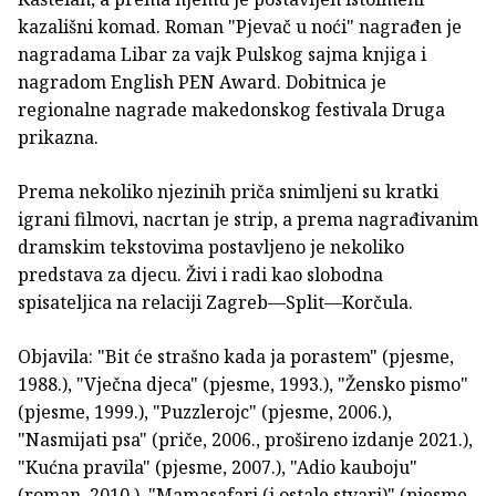
kazališni komad. Roman "Pjevač u noći" nagrađen je
nagradama Libar za vajk Pulskog sajma knjiga i
nagradom English PEN Award. Dobitnica je
regionalne nagrade makedonskog festivala Druga
prikazna.
Prema nekoliko njezinih priča snimljeni su kratki
igrani filmovi, nacrtan je strip, a prema nagrađivanim
dramskim tekstovima postavljeno je nekoliko
predstava za djecu. Živi i radi kao slobodna
spisateljica na relaciji Zagreb—Split—Korčula.
Objavila: "Bit će strašno kada ja porastem" (pjesme,
1988.), "Vječna djeca" (pjesme, 1993.), "Žensko pismo"
(pjesme, 1999.), "Puzzlerojc" (pjesme, 2006.),
"Nasmijati psa" (priče, 2006., prošireno izdanje 2021.),
"Kućna pravila" (pjesme, 2007.), "Adio kauboju"
(roman, 2010.), "Mamasafari (i ostale stvari)" (pjesme,