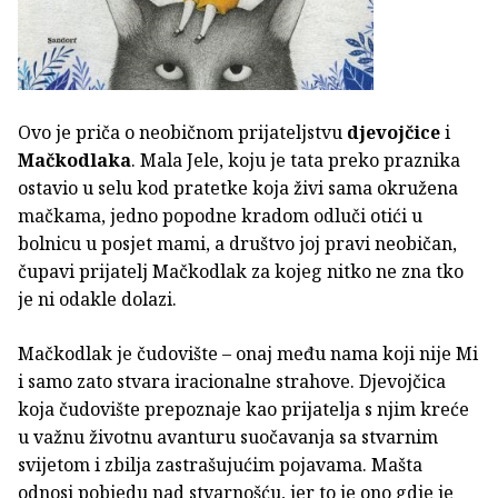
Ovo je priča o neobičnom prijateljstvu
djevojčice
i
Mačkodlaka
. Mala Jele, koju je tata preko praznika
ostavio u selu kod pratetke koja živi sama okružena
mačkama, jedno popodne kradom odluči otići u
bolnicu u posjet mami, a društvo joj pravi neobičan,
čupavi prijatelj Mačkodlak za kojeg nitko ne zna tko
je ni odakle dolazi.
Mačkodlak je čudovište – onaj među nama koji nije Mi
i samo zato stvara iracionalne strahove. Djevojčica
koja čudovište prepoznaje kao prijatelja s njim kreće
u važnu životnu avanturu suočavanja sa stvarnim
svijetom i zbilja zastrašujućim pojavama. Mašta
odnosi pobjedu nad stvarnošću, jer to je ono gdje je