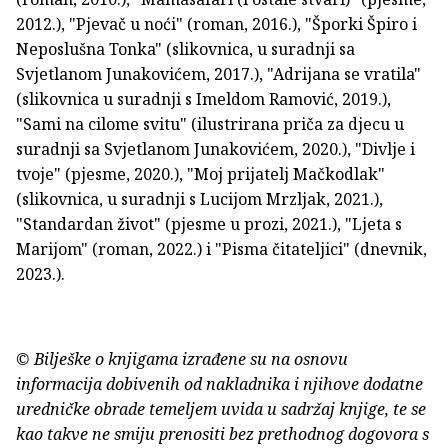
2012.), "Pjevač u noći" (roman, 2016.), "Šporki Špiro i
Neposlušna Tonka" (slikovnica, u suradnji sa
Svjetlanom Junakovićem, 2017.), "Adrijana se vratila"
(slikovnica u suradnji s Imeldom Ramović, 2019.),
"Sami na cilome svitu" (ilustrirana priča za djecu u
suradnji sa Svjetlanom Junakovićem, 2020.), "Divlje i
tvoje" (pjesme, 2020.), "Moj prijatelj Mačkodlak"
(slikovnica, u suradnji s Lucijom Mrzljak, 2021.),
"Standardan život" (pjesme u prozi, 2021.), "Ljeta s
Marijom" (roman, 2022.) i "Pisma čitateljici" (dnevnik,
2023.).
© Bilješke o knjigama izrađene su na osnovu
informacija dobivenih od nakladnika i njihove dodatne
uredničke obrade temeljem uvida u sadržaj knjige, te se
kao takve ne smiju prenositi bez prethodnog dogovora s