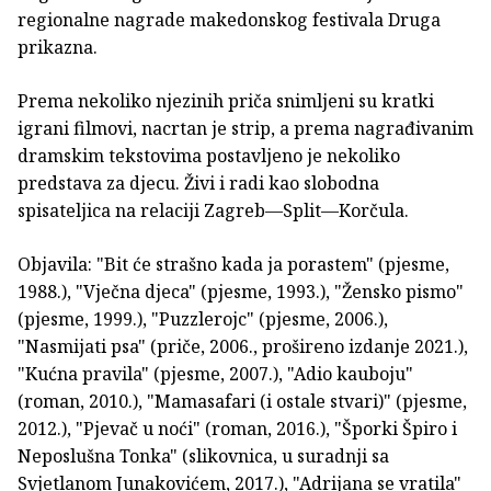
regionalne nagrade makedonskog festivala Druga
prikazna.
Prema nekoliko njezinih priča snimljeni su kratki
igrani filmovi, nacrtan je strip, a prema nagrađivanim
dramskim tekstovima postavljeno je nekoliko
predstava za djecu. Živi i radi kao slobodna
spisateljica na relaciji Zagreb—Split—Korčula.
Objavila: "Bit će strašno kada ja porastem" (pjesme,
1988.), "Vječna djeca" (pjesme, 1993.), "Žensko pismo"
(pjesme, 1999.), "Puzzlerojc" (pjesme, 2006.),
"Nasmijati psa" (priče, 2006., prošireno izdanje 2021.),
"Kućna pravila" (pjesme, 2007.), "Adio kauboju"
(roman, 2010.), "Mamasafari (i ostale stvari)" (pjesme,
2012.), "Pjevač u noći" (roman, 2016.), "Šporki Špiro i
Neposlušna Tonka" (slikovnica, u suradnji sa
Svjetlanom Junakovićem, 2017.), "Adrijana se vratila"