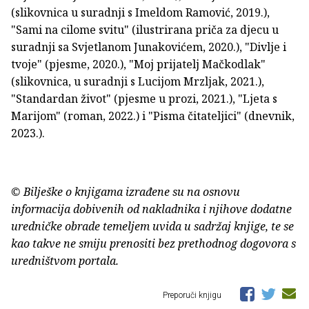
(slikovnica u suradnji s Imeldom Ramović, 2019.),
"Sami na cilome svitu" (ilustrirana priča za djecu u
suradnji sa Svjetlanom Junakovićem, 2020.), "Divlje i
tvoje" (pjesme, 2020.), "Moj prijatelj Mačkodlak"
(slikovnica, u suradnji s Lucijom Mrzljak, 2021.),
"Standardan život" (pjesme u prozi, 2021.), "Ljeta s
Marijom" (roman, 2022.) i "Pisma čitateljici" (dnevnik,
2023.).
© Bilješke o knjigama izrađene su na osnovu
informacija dobivenih od nakladnika i njihove dodatne
uredničke obrade temeljem uvida u sadržaj knjige, te se
kao takve ne smiju prenositi bez prethodnog dogovora s
uredništvom portala.
Preporuči knjigu