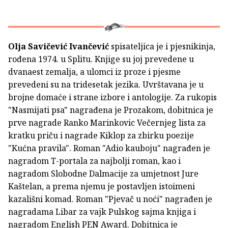
Olja Savičević Ivančević
spisateljica je i pjesnikinja,
rođena 1974. u Splitu. Knjige su joj prevedene u
dvanaest zemalja, a ulomci iz proze i pjesme
prevedeni su na tridesetak jezika. Uvrštavana je u
brojne domaće i strane izbore i antologije. Za rukopis
"Nasmijati psa" nagrađena je Prozakom, dobitnica je
prve nagrade Ranko Marinkovic Večernjeg lista za
kratku priču i nagrade Kiklop za zbirku poezije
"Kućna pravila". Roman "Adio kauboju" nagrađen je
nagradom T-portala za najbolji roman, kao i
nagradom Slobodne Dalmacije za umjetnost Jure
Kaštelan, a prema njemu je postavljen istoimeni
kazališni komad. Roman "Pjevač u noći" nagrađen je
nagradama Libar za vajk Pulskog sajma knjiga i
nagradom English PEN Award. Dobitnica je