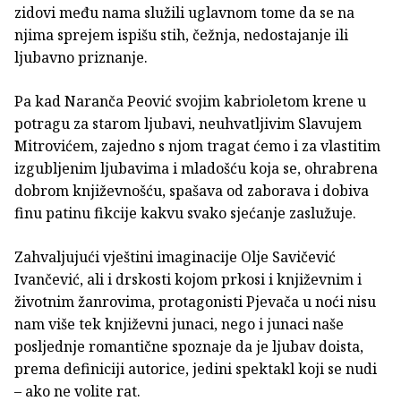
zidovi među nama služili uglavnom tome da se na
njima sprejem ispišu stih, čežnja, nedostajanje ili
ljubavno priznanje.
Pa kad Naranča Peović svojim kabrioletom krene u
potragu za starom ljubavi, neuhvatljivim Slavujem
Mitrovićem, zajedno s njom tragat ćemo i za vlastitim
izgubljenim ljubavima i mladošću koja se, ohrabrena
dobrom književnošću, spašava od zaborava i dobiva
finu patinu fikcije kakvu svako sjećanje zaslužuje.
Zahvaljujući vještini imaginacije Olje Savičević
Ivančević, ali i drskosti kojom prkosi i književnim i
životnim žanrovima, protagonisti Pjevača u noći nisu
nam više tek književni junaci, nego i junaci naše
posljednje romantične spoznaje da je ljubav doista,
prema definiciji autorice, jedini spektakl koji se nudi
– ako ne volite rat.