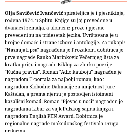
Olja Savičević Ivančević
spisateljica je i pjesnikinja,
rođena 1974. u Splitu. Knjige su joj prevedene u
dvanaest zemalja, a ulomci iz proze i pjesme
prevedeni su na tridesetak jezika. Uvrštavana je u
brojne domaće i strane izbore i antologije. Za rukopis
"Nasmijati psa" nagrađena je Prozakom, dobitnica je
prve nagrade Ranko Marinkovic Večernjeg lista za
kratku priču i nagrade Kiklop za zbirku poezije
"Kućna pravila". Roman "Adio kauboju" nagrađen je
nagradom T-portala za najbolji roman, kao i
nagradom Slobodne Dalmacije za umjetnost Jure
Kaštelan, a prema njemu je postavljen istoimeni
kazališni komad. Roman "Pjevač u noći" nagrađen je
nagradama Libar za vajk Pulskog sajma knjiga i
nagradom English PEN Award. Dobitnica je
regionalne nagrade makedonskog festivala Druga
prikazna.