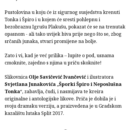
Pustolovina u koju će iz sigurnog susjedstva krenuti
Tonka i Špiro i u kojem će sresti pohlepnu i
bezobraznu Igrušu Plakušu, pokazat će se na trenutak
opasnom - ali tako uvijek biva prije nego što se, zbog
srčanih junaka, stvari promijene na bolje.
Zato i vi, kad je već prilika – lupite o pod, usnama
cmoknite, zajedno s njima u priču skoknite!
Slikovnica
Olje Savičević Ivančević
i ilustratora
Svjetlana Junakovića
„
Šporki Špiro i Neposlušna
Tonka
“, zabavlja, čudi, i nasmijava te kreira
originalne i antologijske likove. Priča je dobila je i
svoju dramsku verziju, a praizvedena je u Gradskom
kazalištu lutaka Split 2017.