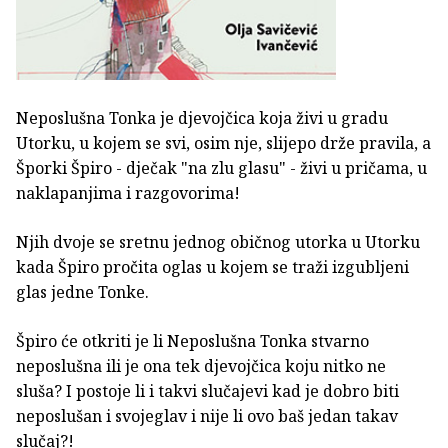
Neposlušna Tonka je djevojčica koja živi u gradu
Utorku, u kojem se svi, osim nje, slijepo drže pravila, a
Šporki Špiro - dječak "na zlu glasu" - živi u pričama, u
naklapanjima i razgovorima!
Njih dvoje se sretnu jednog običnog utorka u Utorku
kada Špiro pročita oglas u kojem se traži izgubljeni
glas jedne Tonke.
Špiro će otkriti je li Neposlušna Tonka stvarno
neposlušna ili je ona tek djevojčica koju nitko ne
sluša? I postoje li i takvi slučajevi kad je dobro biti
neposlušan i svojeglav i nije li ovo baš jedan takav
slučaj?!