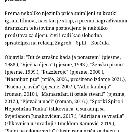
Prema nekoliko njezinih priča snimljeni su kratki
igrani filmovi, nacrtan je strip, a prema nagrađivanim
dramskim tekstovima postavljeno je nekoliko
predstava za djecu. Živi i radi kao slobodna
spisateljica na relaciji Zagreb—Split—Korčula.
Objavila: "Bit će strašno kada ja porastem" (pjesme,
1988.), "Vječna djeca" (pjesme, 1993.), "Žensko pismo"
(pjesme, 1999.), "Puzzlerojc" (pjesme, 2006.),
"Nasmijati psa" (priče, 2006., prošireno izdanje 2021.),
"Kućna pravila" (pjesme, 2007.), "Adio kauboju"
(roman, 2010.), "Mamasafari (i ostale stvari)" (pjesme,
2012.), "Pjevač u noći" (roman, 2016.), "Šporki Špiro i
Neposlušna Tonka" (slikovnica, u suradnji sa
Svjetlanom Junakovićem, 2017.), "Adrijana se vratila"
(slikovnica u suradnji s Imeldom Ramović, 2019.),
"Sami na cilome svitu" (ilustrirana priča za djecu u