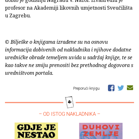
dobio je godišnju Nagradu V. Nazor. Izvanredni je
profesor na Akademiji likovnih umjetnosti Sveučilišta
u Zagrebu.
© Bilješke o knjigama izrađene su na osnovu
informacija dobivenih od nakladnika i njihove dodatne
uredničke obrade temeljem uvida u sadržaj knjige, te se
kao takve ne smiju prenositi bez prethodnog dogovora s
uredništvom portala.
Preporuči knjigu
– OD ISTOG NAKLADNIKA –