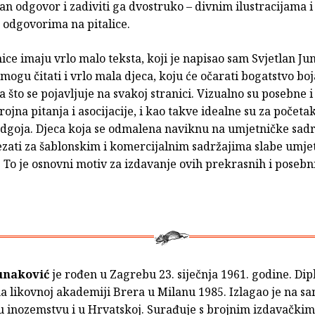
čan odgovor i zadiviti ga dvostruko – divnim ilustracijama i
 odgovorima na pitalice.
ice imaju vrlo malo teksta, koji je napisao sam Svjetlan Jun
 mogu čitati i vrlo mala djeca, koju će očarati bogatstvo boj
 što se pojavljuje na svakoj stranici. Vizualno su posebne i
rojna pitanja i asocijacije, i kao takve idealne su za početa
odgoja. Djeca koja se odmalena naviknu na umjetničke sad
sezati za šablonskim i komercijalnim sadržajima slabe umje
. To je osnovni motiv za izdavanje ovih prekrasnih i posebn
Junaković
je rođen u Zagrebu 23. siječnja 1961. godine. Dip
na likovnoj akademiji Brera u Milanu 1985. Izlagao je na s
u inozemstvu i u Hrvatskoj. Surađuje s brojnim izdavačk