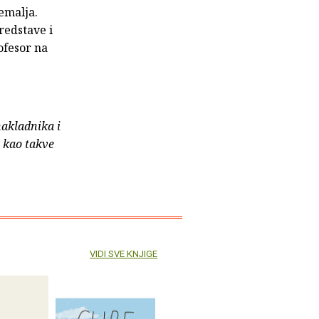
zemalja.
redstave i
ofesor na
nakladnika i
e kao takve
VIDI SVE KNJIGE