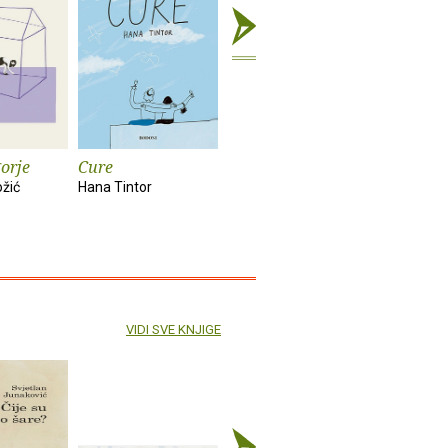
orje
Cure
Rat : roman
Poguban 
ožić
Hana Tintor
Louis-Ferdinand
Lemony Sn
Celine
VIDI SVE KNJIGE