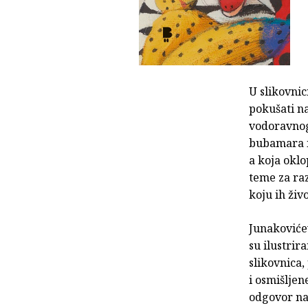
U slikovnic
pokušati nac
vodoravnog 
bubamara im
a koja okl
teme za raz
koju ih živ
Junakovićev
su ilustrir
slikovnica,
i osmišljen
odgovor na