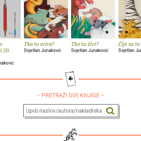
o
Tko to svira?
Tko tu živi?
Čije su to
i 20.
Svjetlan Junaković
Svjetlan Junaković
Svjetlan J
naković
– PRETRAŽI SVE KNJIGE –