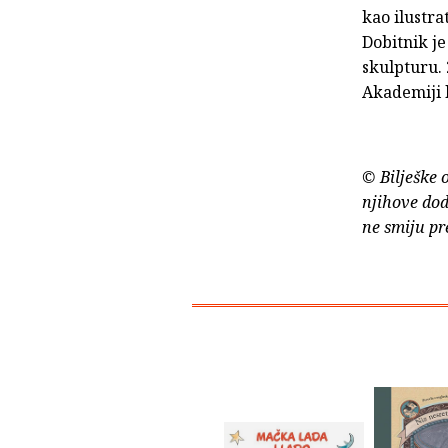
kao ilustra
Dobitnik je
skulpturu. 
Akademiji l
© Bilješke 
njihove dod
ne smiju pr