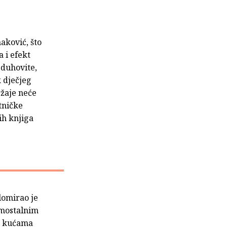
aković, što
a i efekt
 duhovite,
k dječjeg
ržaje neće
tničke
ih knjiga
lomirao je
amostalnim
im kućama