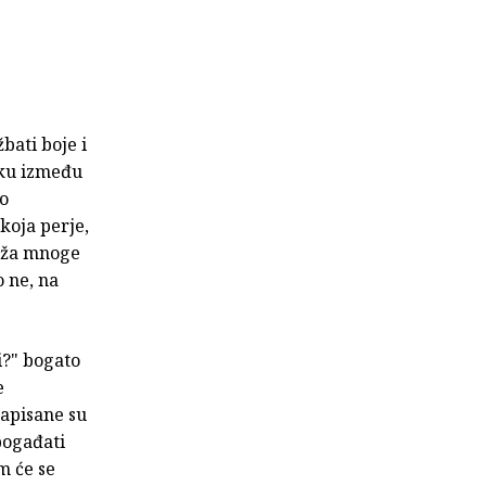
bati boje i
liku između
ko
koja perje,
ruža mnoge
 ne, na
vi?" bogato
e
Napisane su
 pogađati
m će se