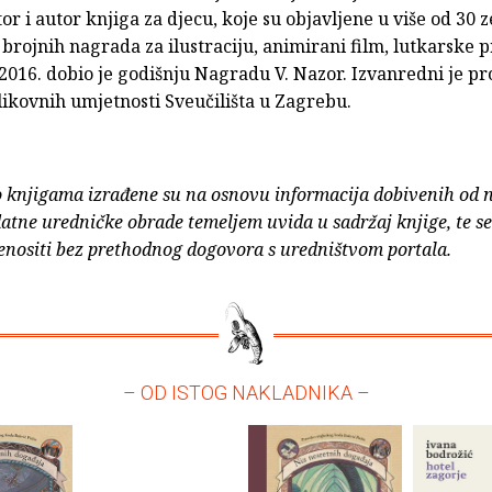
tor i autor knjiga za djecu, koje su objavljene u više od 30 
 brojnih nagrada za ilustraciju, animirani film, lutkarske p
2016. dobio je godišnju Nagradu V. Nazor. Izvanredni je pr
ikovnih umjetnosti Sveučilišta u Zagrebu.
o knjigama izrađene su na osnovu informacija dobivenih od 
atne uredničke obrade temeljem uvida u sadržaj knjige, te s
enositi bez prethodnog dogovora s uredništvom portala.
– OD ISTOG NAKLADNIKA –