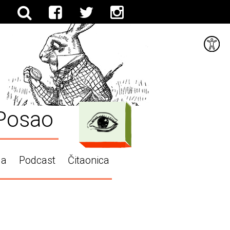
Posao
ga
Podcast
Čitaonica