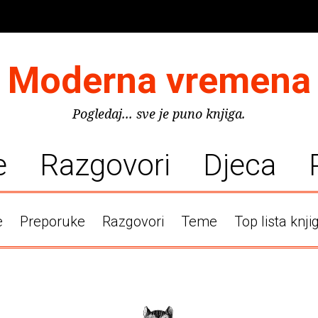
Moderna vremena
Pogledaj... sve je puno knjiga.
e
Razgovori
Djeca
e
Preporuke
Razgovori
Teme
Top lista knji