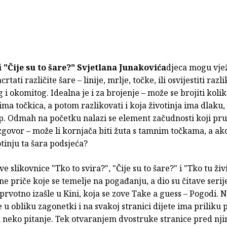
i
"Čije su to šare?"
Svjetlana Junakovića
djeca mogu vjež
rtati različite šare – linije, mrlje, točke, ili osvijestiti raz
i okomitog. Idealna je i za brojenje – može se brojiti koli
a točkica, a potom razlikovati i koja životinja ima dlaku, 
op. Odmah na početku nalazi se element začudnosti koji p
govor – može li kornjača biti žuta s tamnim točkama, a ako
otinju ta šara podsjeća?
e slikovnice "Tko to svira?", "Čije su to šare?" i "Tko tu ži
ane priče koje se temelje na pogađanju, a dio su čitave serij
 prvotno izašle u Kini, koja se zove Take a guess – Pogodi. 
e u obliku zagonetki i na svakoj stranici dijete ima priliku
 neko pitanje. Tek otvaranjem dvostruke stranice pred nji