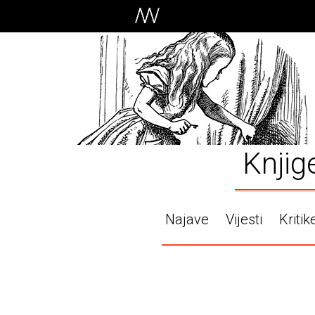
Knjig
Najave
Vijesti
Kritik