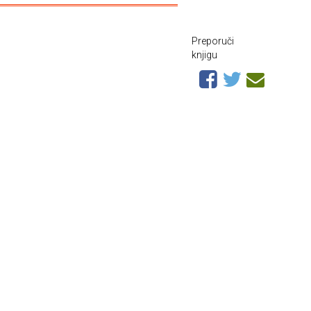
Preporuči
knjigu