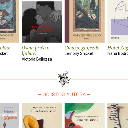
okno
Osam priča o
Gmazje gnijezdo
Hotel Zag
ljubavi
cket
Lemony Snicket
Ivana Bodr
Victoria Bellezza
– OD ISTOG AUTORA –