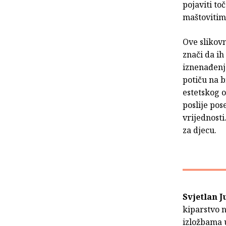
pojaviti to
maštovitim
Ove slikovn
znači da ih
iznenađenja
potiču na b
estetskog 
poslije po
vrijednosti
za djecu.
Svjetlan 
kiparstvo 
izložbama 