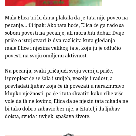
Mala Elica tri bi dana plakala da je tata nije poveo na
pecanje… ili ipak: Ako tata hoće, Elica će ga rado sa
sobom povesti na pecanje, ali mora biti dobar. Dvije
priče o istoj stvari iz dva različita kuta gledanja –
male Elice i njezina velikog tate, koju ju je odlučio
povesti na svoju omiljenu aktivnost.
Na pecanju, svaki pričajući svoju verziju priče,
ispreplest će se šala i smijeh, veselje i radost, a
prevladati ljubav koja će ih povezati u nerazmrsivo
klupko nježnosti, pa će i tata shvatiti kako ribe više
vole da ih ne lovimo, Elica da se njezin tata nikada ne
bi tako dobro zabavio bez nje, a čitatelji da ljubav
doista, svuda i uvijek, spašava živote.