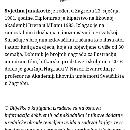
Svjetlan Junaković
je rođen u Zagrebu 23. siječnja
1961. godine. Diplomirao je kiparstvo na likovnoj
akademiji Brera u Milanu 1985. Izlagao je na
samostalnim izložbama u inozemstvu i u Hrvatskoj.
Surađuje s brojnim izdavačkim kućama kao ilustrator
i autor knjiga za djecu, koje su objavljene u više od 30
zemalja. Dobitnik je brojnih nagrada za ilustraciju,
animirani film, lutkarske predstave i skulpturu. 2016.
dobio je godišnju Nagradu V. Nazor. Izvanredni je
profesor na Akademiji likovnih umjetnosti Sveučilišta
u Zagrebu.
© Bilješke o knjigama izrađene su na osnovu
informacija dobivenih od nakladnika i njihove dodatne
uredničke obrade temeljem uvida u sadržaj knjige, te se
kao takve ne smiju prenositi bez prethodnog dogovora s