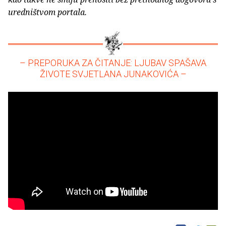
uredništvom portala.
– PREPORUKA ZA ČITANJE: LJUBAV SPAŠAVA
ŽIVOTE SVJETLANA JUNAKOVIĆA –