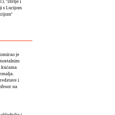
), "Divlje i
ji s Lucijom
arijom"
lomirao je
amostalnim
im kućama
zemalja.
redstave i
ofesor na
nakladnika i