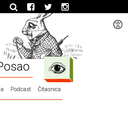
Posao
ga
Podcast
Čitaonica