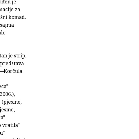
ađen je
macije za
išni komad.
 sajma
ade
an je strip,
 predstava
it—Korčula.
eca"
2006.),
" (pjesme,
pjesme,
ka"
 vratila"
tu"