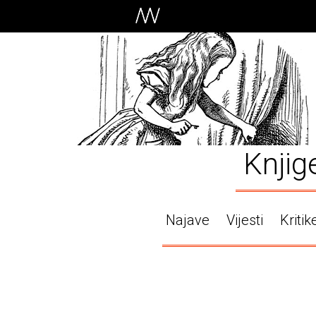
Knjig
Najave
Vijesti
Kritik