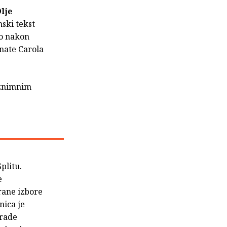
lje
ski tekst
go nakon
enate Carola
iznimnim
Splitu.
e
rane izbore
nica je
grade