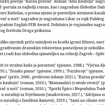
zbirku poezije "Kućna pravila". Roman "Adio kauboju" nagr
-portala za najbolji roman, kao i nagradom Slobodne Dal
Jure Kaštelan, a prema njemu je postavljen istoimeni kazal
vač u noći" nagrađen je nagradama Libar za vajk Pulskog
agradom English PEN Award. Dobitnica je regionalne nagr
g festivala Druga prikazna.
iko njezinih priča snimljeni su kratki igrani filmovi, nacrt
građivanim dramskim tekstovima postavljeno je nekoliko
ivi i radi kao slobodna spisateljica na relaciji Zagreb—Spl
Bit će strašno kada ja porastem" (pjesme, 1988.), "Vječna dj
93.), "Žensko pismo" (pjesme, 1999.), "Puzzlerojc" (pjesme, 
psa" (priče, 2006., prošireno izdanje 2021.), "Kućna pravila
io kauboju" (roman, 2010.), "Mamasafari (i ostale stvari)" (
evač u noći" (roman, 2016.), "Šporki Špiro i Neposlušna Ton
, u suradnji sa Svjetlanom Junakovićem, 2017.), "Adrijana se
 u suradnji s Imeldom Ramović, 2019.), "Sami na cilome svi