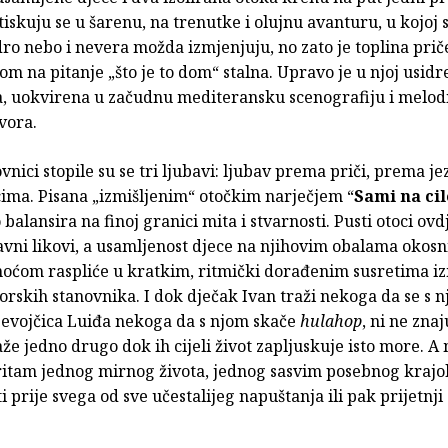
iskuju se u šarenu, na trenutke i olujnu avanturu, u kojoj s
ro nebo i nevera možda izmjenjuju, no zato je toplina prič
m na pitanje „što je to dom“ stalna. Upravo je u njoj usid
a, uokvirena u začudnu mediteransku scenografiju i melod
vora.
ovnici stopile su se tri ljubavi: ljubav prema priči, prema je
ima. Pisana „izmišljenim“ otočkim narječjem “
Sami na ci
balansira na finoj granici mita i stvarnosti. Pusti otoci ovd
vni likovi, a usamljenost djece na njihovim obalama okosn
finoćom raspliće u kratkim, ritmički dorađenim susretima i
orskih stanovnika. I dok dječak Ivan traži nekoga da se s n
djevojčica Luiđa nekoga da s njom skače
hulahop
, ni ne zna
že jedno drugo dok ih cijeli život zapljuskuje isto more. A
ritam jednog mirnog života, jednog sasvim posebnog krajol
i prije svega od sve učestalijeg napuštanja ili pak prijetnj