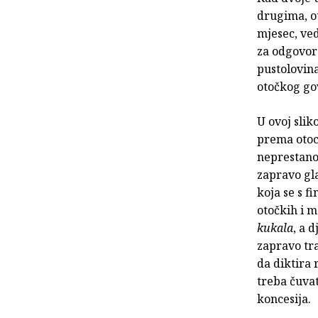
drugima, ot
mjesec, ved
za odgovoro
pustolovin
otočkog go
U ovoj slik
prema otoc
neprestano 
zapravo gla
koja se s 
otočkih i m
kukala
, a 
zapravo tra
da diktira 
treba čuvat
koncesija.