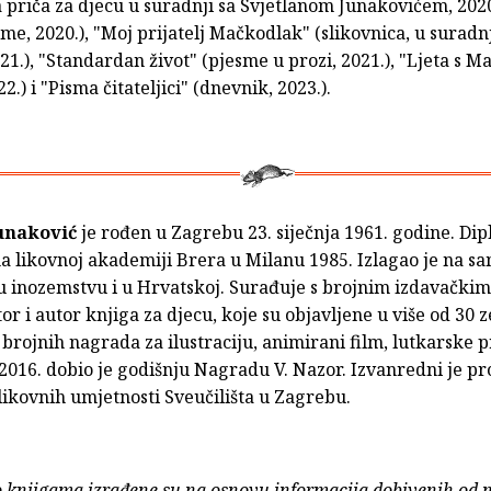
a priča za djecu u suradnji sa Svjetlanom Junakovićem, 2020.
sme, 2020.), "Moj prijatelj Mačkodlak" (slikovnica, u suradn
21.), "Standardan život" (pjesme u prozi, 2021.), "Ljeta s M
2.) i "Pisma čitateljici" (dnevnik, 2023.).
Junaković
je rođen u Zagrebu 23. siječnja 1961. godine. Dip
na likovnoj akademiji Brera u Milanu 1985. Izlagao je na s
u inozemstvu i u Hrvatskoj. Surađuje s brojnim izdavačk
tor i autor knjiga za djecu, koje su objavljene u više od 30 
 brojnih nagrada za ilustraciju, animirani film, lutkarske p
2016. dobio je godišnju Nagradu V. Nazor. Izvanredni je pr
ikovnih umjetnosti Sveučilišta u Zagrebu.
o knjigama izrađene su na osnovu informacija dobivenih od 