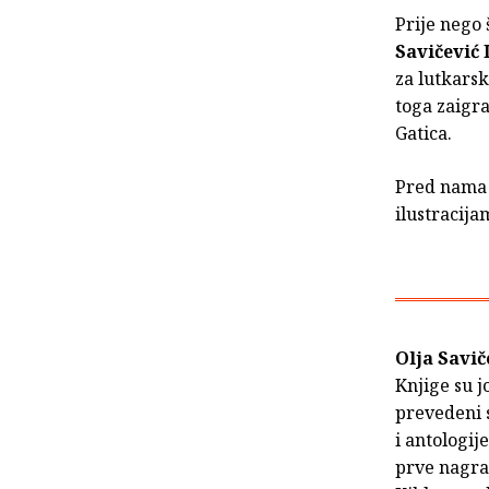
Prije nego 
Savičević 
za lutkarsk
toga zaigra
Gatica.
Pred nama 
ilustracij
Olja Savič
Knjige su j
prevedeni s
i antologij
prve nagra