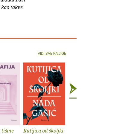
e kao takve
VIDI SVE KNJIGE
 tišine
Kutijica od školjki
Volim svoje
Frank Za