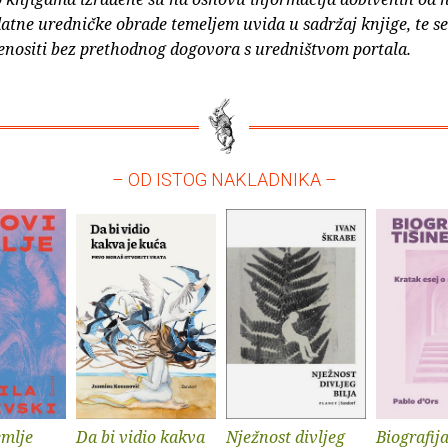
atne uredničke obrade temeljem uvida u sadržaj knjige, te s
enositi bez prethodnog dogovora s uredništvom portala.
– OD ISTOG NAKLADNIKA –
emlje
Da bi vidio kakva
Nježnost divljeg
Biografija