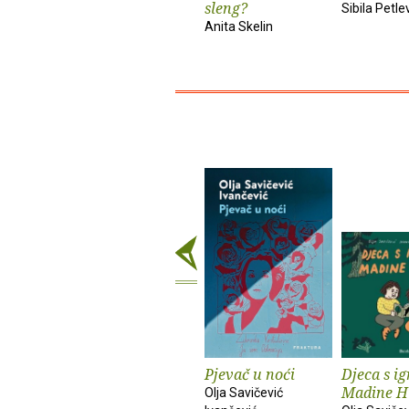
sleng?
Sibila Petle
Anita Skelin
Pjevač u noći
Djeca s ig
Madine H
Olja Savičević