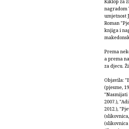
Kiklop za 
nagradom T
umjetnost 
Roman "Pje
knjiga i n
makedonsko
Prema nekol
a prema na
za djecu. Ž
Objavila: "
(pjesme, 19
"Nasmijati 
2007.), "Ad
2012.), "Pj
(slikovnica
(slikovnica