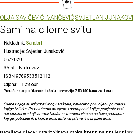
OLJA SAVIČEVIĆ IVANČEVIĆ
SVJETLAN JUNAKOV
Sami na cilome svitu
Nakladnik:
Sandorf
Ilustracije: Svjetlan Junaković
05/2020.
36 str., tvrdi uvez
ISBN 9789533512112
Cijena: 11.28 eur
Preračunato po fiksnom tečaju konverzije 7,53450 kuna za 1 euro
Cijene knjiga su informativnog karaktera, navodimo prvu cijenu po izlasku
knjige iz tiska. Preporučamo da cijene i dostupnost knjiga provjerite kod
nakladnika ili u knjižarama! Moderna vremena više se ne bave prodajom
knjiga, potražite ih u knjižarama, antikvarijatima ili u knjižnicama.
usamljene djece i dva izolirana otoka krenu na put jedni 