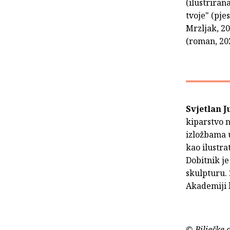
(ilustriran
tvoje" (pje
Mrzljak, 20
(roman, 202
Svjetlan 
kiparstvo 
izložbama 
kao ilustra
Dobitnik je
skulpturu. 
Akademiji l
© Bilješke 