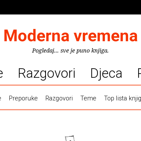
Moderna vremena
Pogledaj... sve je puno knjiga.
e
Razgovori
Djeca
e
Preporuke
Razgovori
Teme
Top lista knji