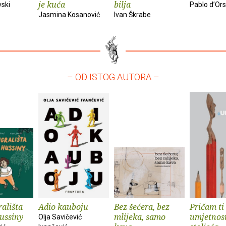
je kuća
bilja
vski
Pablo d’Ors
Jasmina Kosanović
Ivan Škrabe
– OD ISTOG AUTORA –
rališta
Adio kauboju
Bez šećera, bez
Pričam ti
ussiny
mlijeka, samo
umjetnost
Olja Savičević