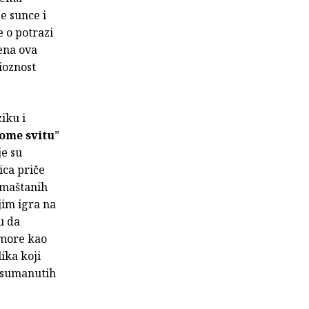
e sunce i
e o potrazi
rena ova
ioznost
ziku i
lome svitu
”
je su
ica priče
zmaštanih
jim igra na
ju da
 more kao
ika koji
i sumanutih