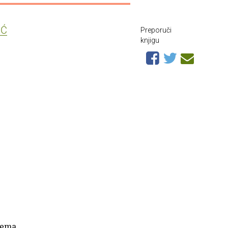
IĆ
Preporuči
knjigu
prema