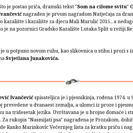
što je postao priča, dramski tekst "
Som na cilome svitu
"
O
Ivančević
nagrađen je prvom nagradom Natječaja za dram
o kazalište i kazalište za djecu Mali Marulić 2015., a nedu
o je na pozornici Gradsko Kazalište Lutaka Split u režiji R
je u potpuno novom ruhu, kao slikovnica u stihu i prozi s 
ama
Svjetlana Junakovića.
ević Ivančević
spisateljica je i pjesnikinja, rođena 1974. u 
oj prevedene u dvanaest zemalja, a ulomci iz proze i pjesm
u na tridesetak jezika. Uvrštavana je u brojne domaće i st
e. Za rukopis "Nasmijati psa" nagrađena je Prozakom, dobit
de Ranko Marinkovic Večernjeg lista za kratku priču i na