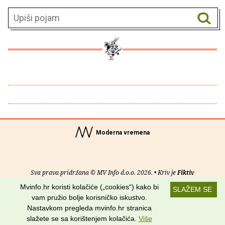
Moderna vremena
Sva prava pridržana © MV Info d.o.o. 2026. • Kriv je
Fiktiv
Mvinfo.hr koristi kolačiće („cookies“) kako bi
SLAŽEM SE
O nama
•
Pomoć
•
Uvjeti korištenja
•
RSS kanali
vam pružio bolje korisničko iskustvo.
Nastavkom pregleda mvinfo.hr stranica
Potraži nas na:
slažete se sa korištenjem kolačića.
Više