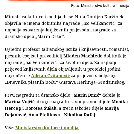
Foto: Ministarstvo kulture i medija
Ministrica kulture i medija dr. sc. Nina Obuljen Koržinek
objavila je imena dobitnika nagrade „Iso Velikanović“ za
najbolja ostvarenja književnih prijevoda i nagrade za
dramsko djelo „Marin Držić“.
Ugledni profesor talijanskog jezika i književnosti, romanist,
pjesnik, esejist i prevoditelj
Mladen Machiedo
dobitnik je
nagrade „Iso Velikanović“ za životno djelo. Za najbolji
prijevod književnih djela objavljenih u protekloj godini
nagrađen je
Adrian Cvitanović
za prijevod s poljskoga
„Dnevnika pisanih noću“ Gustava Herlinga-Grudzinskog.
Prvu nagradu za dramsko djelo „
Marin Držić
“ dobila je
Marina Vujčić
, drugu nagradu ravnopravno dijele
Monika
Herceg
i
Dorotea Šušak
, a treću također dijele
Marija
Dejanović
,
Anja Pletikosa
i
Nikolina Rafaj
.
Više:
Ministarstvo kulture i medija