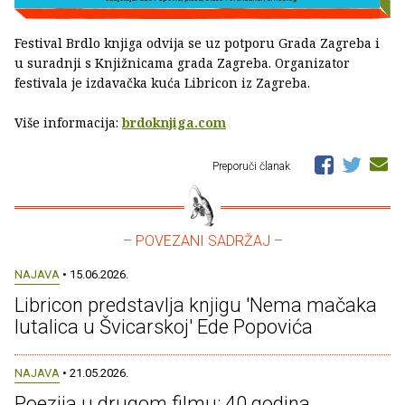
Festival Brdlo knjiga odvija se uz potporu Grada Zagreba i
u suradnji s Knjižnicama grada Zagreba. Organizator
festivala je izdavačka kuća Libricon iz Zagreba.
Više informacija:
brdoknjiga.com
Preporuči članak
– POVEZANI SADRŽAJ –
NAJAVA
• 15.06.2026.
Libricon predstavlja knjigu 'Nema mačaka
lutalica u Švicarskoj' Ede Popovića
NAJAVA
• 21.05.2026.
Poezija u drugom filmu: 40 godina