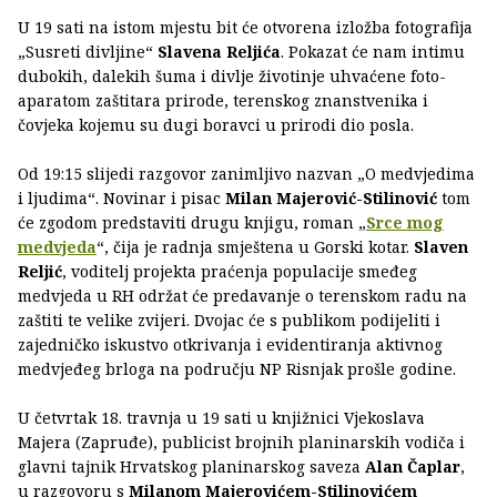
U 19 sati na istom mjestu bit će otvorena izložba fotografija
„Susreti divljine“
Slavena Reljića
. Pokazat će nam intimu
dubokih, dalekih šuma i divlje životinje uhvaćene foto-
aparatom zaštitara prirode, terenskog znanstvenika i
čovjeka kojemu su dugi boravci u prirodi dio posla.
Od 19:15 slijedi razgovor zanimljivo nazvan „O medvjedima
i ljudima“. Novinar i pisac
Milan Majerović-Stilinović
tom
će zgodom predstaviti drugu knjigu, roman „
Srce mog
medvjeda
“, čija je radnja smještena u Gorski kotar.
Slaven
Reljić
, voditelj projekta praćenja populacije smeđeg
medvjeda u RH održat će predavanje o terenskom radu na
zaštiti te velike zvijeri. Dvojac će s publikom podijeliti i
zajedničko iskustvo otkrivanja i evidentiranja aktivnog
medvjeđeg brloga na području NP Risnjak prošle godine.
U četvrtak 18. travnja u 19 sati u knjižnici Vjekoslava
Majera (Zapruđe), publicist brojnih planinarskih vodiča i
glavni tajnik Hrvatskog planinarskog saveza
Alan Čaplar
,
u razgovoru s
Milanom Majerovićem-Stilinovićem