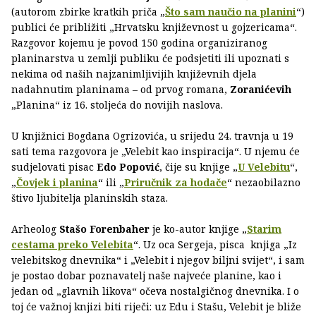
(autorom zbirke kratkih priča „
Što sam naučio na planini
“)
publici će približiti „Hrvatsku književnost u gojzericama“.
Razgovor kojemu je povod 150 godina organiziranog
planinarstva u zemlji publiku će podsjetiti ili upoznati s
nekima od naših najzanimljivijih književnih djela
nadahnutim planinama – od prvog romana,
Zoranićevih
„Planina“ iz 16. stoljeća do novijih naslova.
U knjižnici Bogdana Ogrizovića, u srijedu 24. travnja u 19
sati tema razgovora je „Velebit kao inspiracija“. U njemu će
sudjelovati pisac
Edo Popović
, čije su knjige „
U Velebitu
“,
„
Čovjek i planina
“ ili „
Priručnik za hodače
“ nezaobilazno
štivo ljubitelja planinskih staza.
Arheolog
Stašo Forenbaher
je ko-autor knjige „
Starim
cestama preko Velebita
“. Uz oca Sergeja, pisca knjiga „Iz
velebitskog dnevnika“ i „Velebit i njegov biljni svijet“, i sam
je postao dobar poznavatelj naše najveće planine, kao i
jedan od „glavnih likova“ očeva nostalgičnog dnevnika. I o
toj će važnoj knjizi biti riječi: uz Edu i Stašu, Velebit je bliže