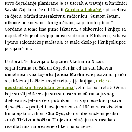
Prvo događanje planirano je za utorak 9. travnja u knjižnici
Savski Gaj: tamo će od 10 sati
Gordana Lukačić
, spisateljica
za djecu, održati interaktivnu radionicu „Šumom šetam,
nikome ne smetam – knjigu čitam, za prirodu pitam“.
Gordana u tome ima puno iskustva, a slikovnice i knjige za
najmlađe koje objavljuje odišu vedrinom. Edukacija, zabava
i puno zajedničkog maštanja za male ekologe i knjigoljupce
je zajamčena.
U utorak 16. travnja u knjižnici Vladimira Nazora
organizirana su čak tri događanja: od 18 sati likovna
umjetnica i visokogorka
Jelena Martinović
poziva na priču
o „Tirkiznoj božici“. Inspiracija joj je knjiga „
Priče o
neustrašivim hrvatskim ženama
“, zbirka portreta 50 žena
koje su slijedile svoju strast u raznim sferama javnog
djelovanja. Jelena će s publikom – u koju posebno poziva
djevojčice – podijeliti svoju strast za 8.188 metara visokim
himalajskim vrhom
Cho Oyu
, što na tibetanskom jeziku
znači
Tirkizna božica
. U njezinu slučaju ta strast kao
rezultat ima impresivne slike i uspomene.