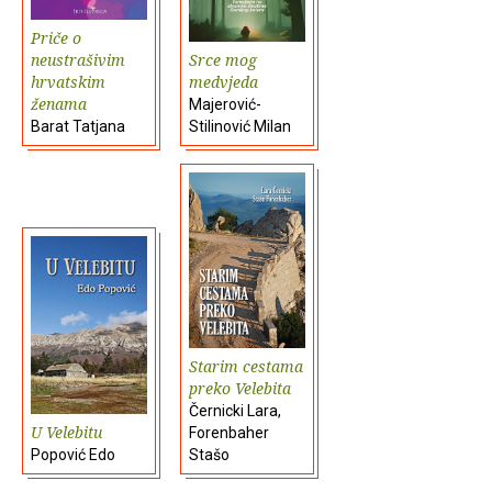
Priče o
neustrašivim
Srce mog
hrvatskim
medvjeda
ženama
Majerović-
Barat Tatjana
Stilinović Milan
Starim cestama
preko Velebita
Černicki Lara,
U Velebitu
Forenbaher
Popović Edo
Stašo