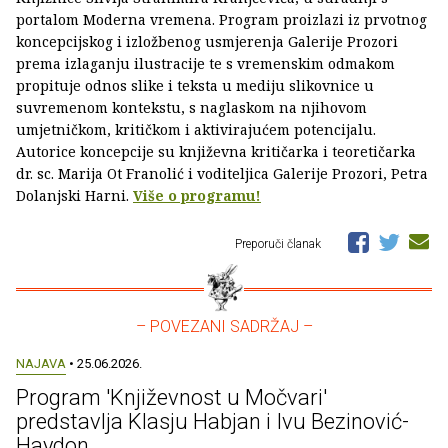
portalom Moderna vremena. Program proizlazi iz prvotnog
koncepcijskog i izložbenog usmjerenja Galerije Prozori
prema izlaganju ilustracije te s vremenskim odmakom
propituje odnos slike i teksta u mediju slikovnice u
suvremenom kontekstu, s naglaskom na njihovom
umjetničkom, kritičkom i aktivirajućem potencijalu.
Autorice koncepcije su književna kritičarka i teoretičarka
dr. sc. Marija Ot Franolić i voditeljica Galerije Prozori, Petra
Dolanjski Harni.
Više o programu!
Preporuči članak
– POVEZANI SADRŽAJ –
NAJAVA
• 25.06.2026.
Program 'Književnost u Močvari'
predstavlja Klasju Habjan i Ivu Bezinović-
Haydon