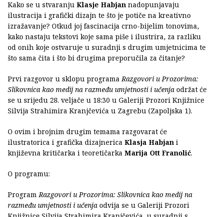
Kako se u stvaranju
Klasje Habjan
nadopunjavaju
ilustracija i grafički dizajn te što je potiče na kreativno
izražavanje? Otkud joj fascinacija crno-bijelim tonovima,
kako nastaju tekstovi koje sama piše i ilustrira, za razliku
od onih koje ostvaruje u suradnji s drugim umjetnicima te
što sama čita i što bi drugima preporučila za čitanje?
Prvi razgovor u sklopu programa
Razgovori u Prozorima:
Slikovnica kao medij na razmeđu umjetnosti i učenja
održat će
se u srijedu 28. veljače u 18:30 u Galeriji Prozori Knjižnice
Silvija Strahimira Kranjčevića u Zagrebu (Zapoljska 1).
O ovim i brojnim drugim temama razgovarat će
ilustratorica i grafička dizajnerica
Klasja Habjan
i
književna kritičarka i teoretičarka
Marija Ott Franolić
.
O programu:
Program
Razgovori u Prozorima: Slikovnica kao medij na
razmeđu umjetnosti i učenja
odvija se u Galeriji Prozori
Knjižnice Silvija Strahimira Kranjčevića, u suradnji s