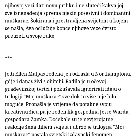
njihovoj vezi dati novu priliku i ne sluteći kakva joj
sve iznenađenja sprema njezin posesivni i dominantni
muškarac. Šokirana i prestravljena svijetom u kojem
se našla, Ava odlučuje konce njihove veze čvrsto
preuzeti u svoje ruke.
***
Jodi Ellen Malpas rođena je i odrasla u Northamptonu,
gdje i danas živi s obitelji. Radila je u očevoj
građevinskoj tvrtci i pokušavala ignorirati ideju o
trilogiji "Moj muškarac" sve dok to više nije bilo
moguće. Pronašla je vrijeme da potakne svoju
kreativnu žicu pa je rođen lik gospodina Jesse Warda,
gospodara Zamka. Dočekale su je nevjerojatne
reakcije žena diljem svijeta i ubrzo je trilogija "Moj
muškarac" postala svjetski izdavački fenomen.