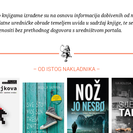
o knjigama izrađene su na osnovu informacija dobivenih od 
atne uredničke obrade temeljem uvida u sadržaj knjige, te s
enositi bez prethodnog dogovora s uredništvom portala.
– OD ISTOG NAKLADNIKA –