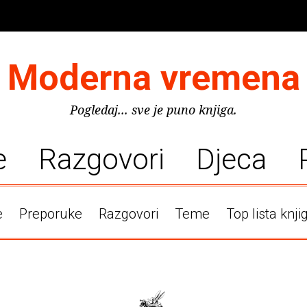
Moderna vremena
Pogledaj... sve je puno knjiga.
e
Razgovori
Djeca
e
Preporuke
Razgovori
Teme
Top lista knji