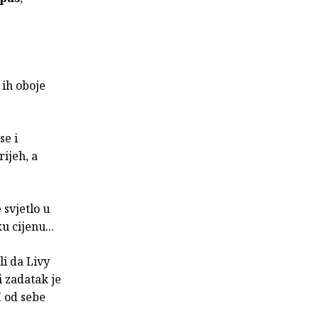
 ih oboje
se i
rijeh, a
 svjetlo u
u cijenu...
li da Livy
i zadatak je
 I od sebe