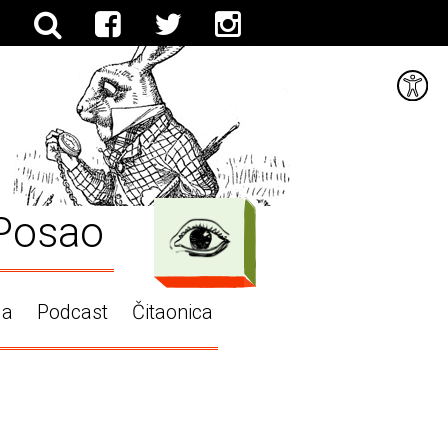
Posao
ga
Podcast
Čitaonica