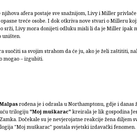
 njihova afera postaje sve snažnijom, Livy i Miller privlač
 opasne treće osobe. I dok otkriva nove stvari o Milleru koji
o srži, Livy mora donijeti odluku misli li da je Miller ipak
 uništen.
a suočiti sa svojim strahom da će ju, ako je želi zaštititi, 
o mogao – izgubiti.
 Malpas
rođena je i odrasla u Northamptonu, gdje i danas ž
šuću trilogiju
"Moj muškarac"
kreirala je lik gospodina J
amka. Dočekale su je nevjerojatne reakcije žena diljem svi
ilogija "Moj muškarac" postala svjetski izdavački fenomen.