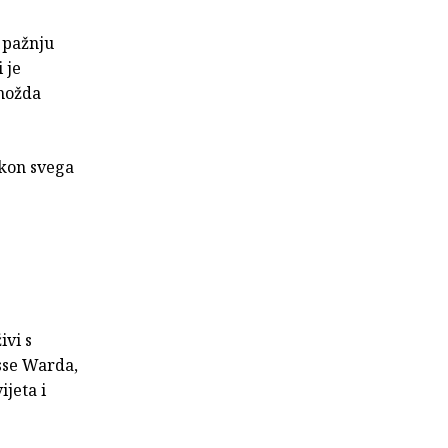
e pažnju
 je
 možda
nakon svega
ivi s
esse Warda,
jeta i