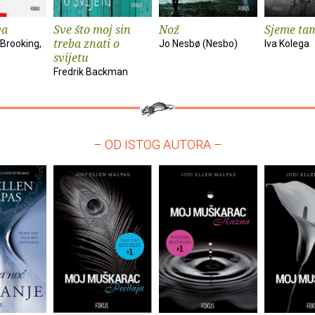
va
Sve što moj sin
Nož
Sjeme ta
treba znati o
Brooking,
Jo Nesbø (Nesbo)
Iva Kolega
svijetu
Fredrik Backman
– OD ISTOG AUTORA –