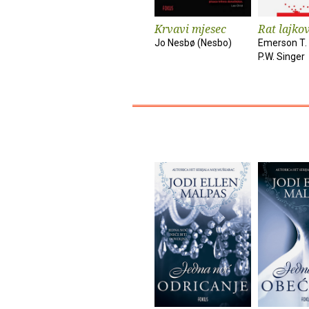
Krvavi mjesec
Rat lajko
Jo Nesbø (Nesbo)
Emerson T. 
P.W. Singer