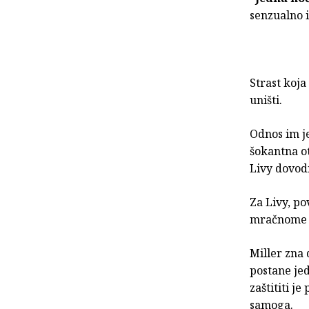
senzualno i 
Strast koja
uništi.
Odnos im je
šokantna ot
Livy dovodi
Za Livy, po
mračnome sv
Miller zna 
postane jed
zaštititi je
samoga.