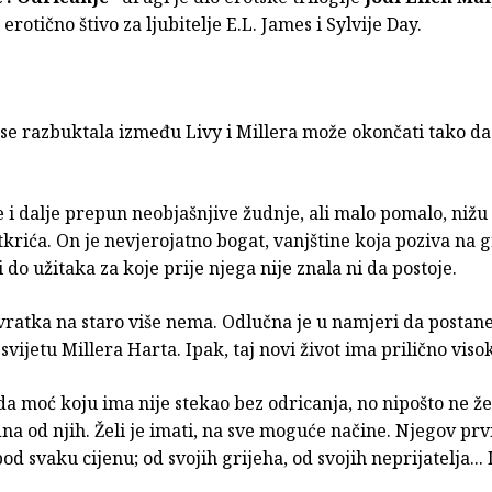
erotično štivo za ljubitelje E.L. James i Sylvije Day.
 se razbuktala između Livy i Millera može okončati tako da
 i dalje prepun neobjašnjive žudnje, ali malo pomalo, nižu 
krića. On je nevjerojatno bogat, vanjštine koja poziva na g
 do užitaka za koje prije njega nije znala ni da postoje.
vratka na staro više nema. Odlučna je u namjeri da postane
ijetu Millera Harta. Ipak, taj novi život ima prilično visok
da moć koju ima nije stekao bez odricanja, no nipošto ne že
na od njih. Želi je imati, na sve moguće načine. Njegov prv
 pod svaku cijenu; od svojih grijeha, od svojih neprijatelja...