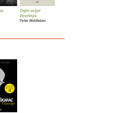
me
Tajni svijet
Vaš mozak je
Onaj pra
životinja
vremeplov
John Marr
Peter Wohlleben
Dean Buonomano