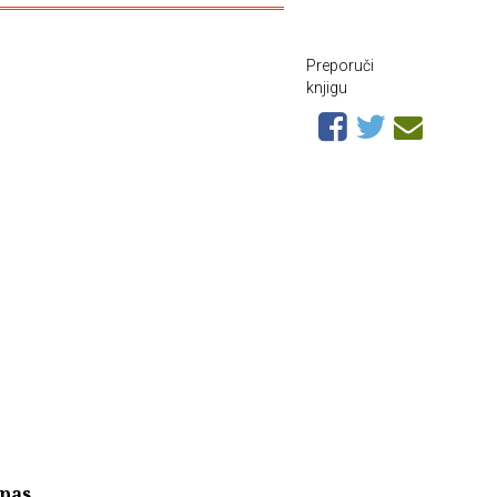
Preporuči
knjigu
lpas
,