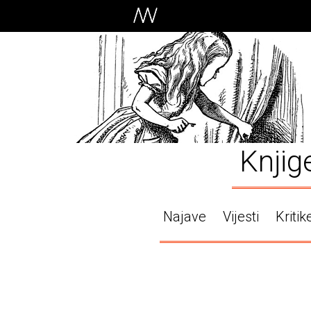
Knjig
Najave
Vijesti
Kritik