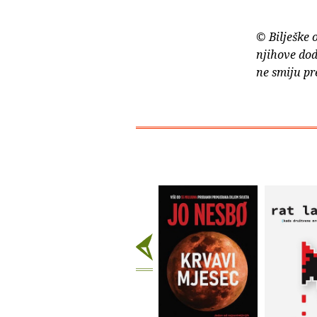
© Bilješke 
njihove dod
ne smiju pr