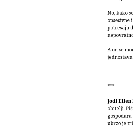
No, kako se
opsesivne i
potresaju d
nepovratno
A on se mor
jednostavn
***
Jodi Ellen
obitelji. Pi
gospodara Z
ubrzo je tr