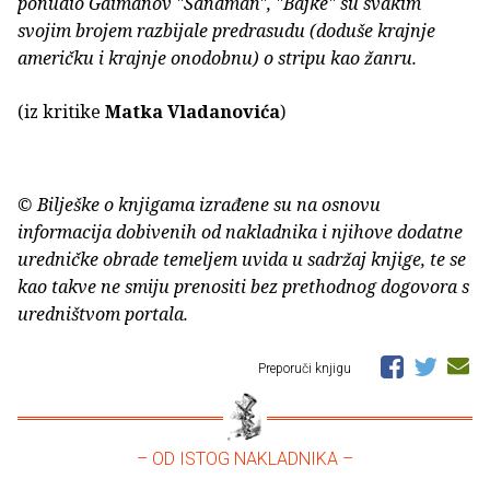
ponudio Gaimanov "Sandman", "Bajke" su svakim
svojim brojem razbijale predrasudu (doduše krajnje
američku i krajnje onodobnu) o stripu kao žanru.
(iz kritike
Matka Vladanovića
)
© Bilješke o knjigama izrađene su na osnovu
informacija dobivenih od nakladnika i njihove dodatne
uredničke obrade temeljem uvida u sadržaj knjige, te se
kao takve ne smiju prenositi bez prethodnog dogovora s
uredništvom portala.
Preporuči knjigu
– OD ISTOG NAKLADNIKA –