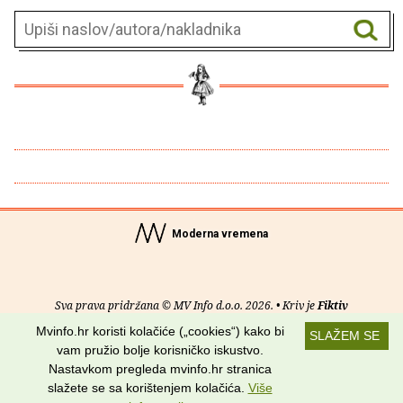
Moderna vremena
Sva prava pridržana © MV Info d.o.o. 2026. • Kriv je
Fiktiv
Mvinfo.hr koristi kolačiće („cookies“) kako bi
SLAŽEM SE
O nama
•
Pomoć
•
Uvjeti korištenja
•
RSS kanali
vam pružio bolje korisničko iskustvo.
Nastavkom pregleda mvinfo.hr stranica
Potraži nas na:
slažete se sa korištenjem kolačića.
Više