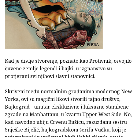
Kad je divlje stvorenje, poznato kao Protivnik, osvojilo
čuvene zemlje legendi i bajki, u izgnanstvo su
protjerani svi njihovi slavni stanovnici.
Skriveni među normalnim građanima modernog New
Yorka, ovi su magični likovi stvorili tajno društvo,
Bajkograd - unutar ekskluzivne i luksuzne stambene
zgrade na Manhattanu, u kvartu Upper West Side. No,
kad navodno ubiju Crvenu Ružicu, razuzdanu sestru
Snješke Bijelić, bajkogradskom šerifu Vučku, koji je