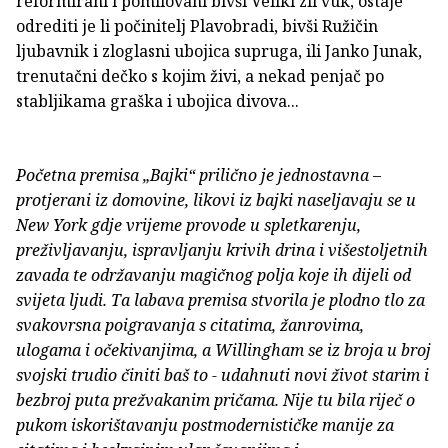
reformirani i pomilovani bivši Veliki zli vuk, ostaje
odrediti je li počinitelj Plavobradi, bivši Ružičin
ljubavnik i zloglasni ubojica supruga, ili Janko Junak,
trenutačni dečko s kojim živi, a nekad penjač po
stabljikama graška i ubojica divova...
Početna premisa „Bajki“ prilično je jednostavna –
protjerani iz domovine, likovi iz bajki naseljavaju se u
New York gdje vrijeme provode u spletkarenju,
preživljavanju, ispravljanju krivih drina i višestoljetnih
zavada te održavanju magičnog polja koje ih dijeli od
svijeta ljudi. Ta labava premisa stvorila je plodno tlo za
svakovrsna poigravanja s citatima, žanrovima,
ulogama i očekivanjima, a Willingham se iz broja u broj
svojski trudio činiti baš to - udahnuti novi život starim i
bezbroj puta prežvakanim pričama. Nije tu bila riječ o
pukom iskorištavanju postmodernističke manije za