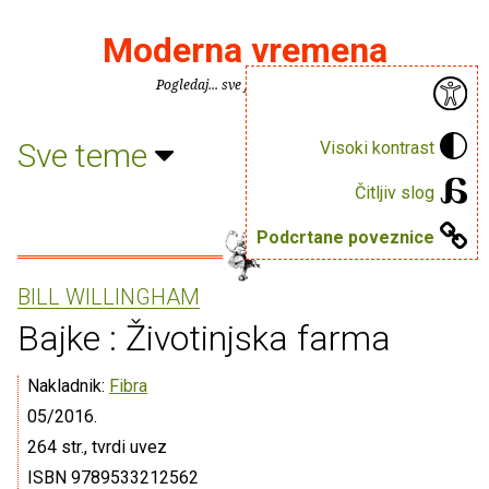
Moderna vremena
Pogledaj... sve je puno knjiga.
Sve teme
Visoki kontrast
Čitljiv slog
Podcrtane poveznice
BILL WILLINGHAM
Bajke : Životinjska farma
Nakladnik:
Fibra
05/2016.
264 str., tvrdi uvez
ISBN 9789533212562