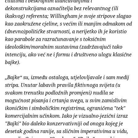
citatima i beskrajnim ulančavanjima i
dekonstrukcijama označitelja bez relevantnog (ili
ikakvog) referenta; Willingham je svoje stripove slagao
kao zaokružene cjeline, s većim ili manjim odmakom od
(dnevno)političke stvarnosti, a nerijetko ih je koristio
kao parabole za razračunavanje s toksičnim
ideološkim/moralnim sustavima (zadržavajuči tako
intenciju, ako već ne i formu i društveno ulogu klasične
bajke).
„Bajke“ su, između ostaloga, utjelovljavale i sam medij
stripa. Unutar labavih pravila fiktivnoga svijeta (u
svakom trenutku podložnih promjeni) nudila se
mogućnost pisanja i crtanja svega, u svim zamislivim
ikoničkim i simboličkim registrima, ograničena "tek"
komercijalnim učinkom. Iako je vizualno-jezični izraz
"Bajki" bio daleko konzervativniji od onoga kojeg je
desetak godina ranije, sa sličnim imperativima u vidu,