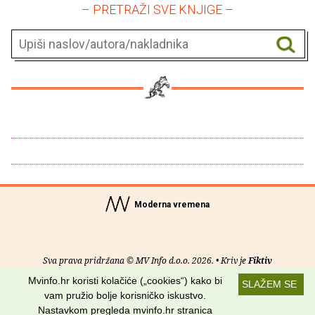
– PRETRAŽI SVE KNJIGE –
Moderna vremena
Sva prava pridržana © MV Info d.o.o. 2026. • Kriv je
Fiktiv
Mvinfo.hr koristi kolačiće („cookies“) kako bi
SLAŽEM SE
O nama
•
Pomoć
•
Uvjeti korištenja
•
RSS kanali
vam pružio bolje korisničko iskustvo.
Nastavkom pregleda mvinfo.hr stranica
Potraži nas na: