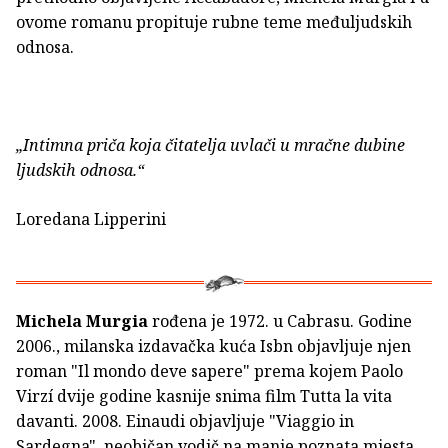
ovome romanu propituje rubne teme međuljudskih
odnosa.
„Intimna priča koja čitatelja uvlači u mračne dubine
ljudskih odnosa.“
Loredana Lipperini
Michela Murgia
rođena je 1972. u Cabrasu. Godine
2006., milanska izdavačka kuća Isbn objavljuje njen
roman "Il mondo deve sapere" prema kojem Paolo
Virzí dvije godine kasnije snima film Tutta la vita
davanti. 2008. Einaudi objavljuje "Viaggio in
Sardegna", neobičan vodič na manje poznata mjesta