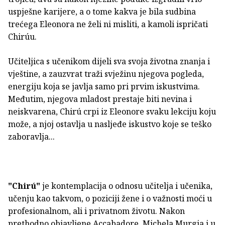
uspješne karijere, a o tome kakva je bila sudbina
trećega Eleonora ne želi ni misliti, a kamoli ispričati
Chirúu.
Učiteljica s učenikom dijeli sva svoja životna znanja i
vještine, a zauzvrat traži svježinu njegova pogleda,
energiju koja se javlja samo pri prvim iskustvima.
Međutim, njegova mladost prestaje biti nevina i
neiskvarena, Chirú crpi iz Eleonore svaku lekciju koju
može, a njoj ostavlja u nasljeđe iskustvo koje se teško
zaboravlja...
"Chirú"
je kontemplacija o odnosu učitelja i učenika,
učenju kao takvom, o poziciji žene i o važnosti moći u
profesionalnom, ali i privatnom životu. Nakon
prethodno objavljene Accabadore, Michela Murgia i u