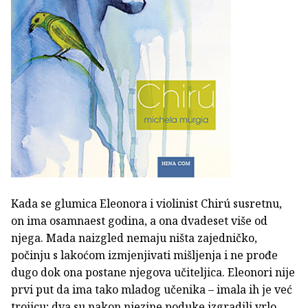
Kada se glumica Eleonora i violinist Chirú susretnu,
on ima osamnaest godina, a ona dvadeset više od
njega. Mada naizgled nemaju ništa zajedničko,
počinju s lakoćom izmjenjivati mišljenja i ne prođe
dugo dok ona postane njegova učiteljica. Eleonori nije
prvi put da ima tako mladog učenika – imala ih je već
trojicu; dva su nakon njezine poduke izgradili vrlo