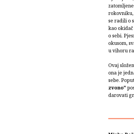
zatomljene 
rokovniku, 
se radili o 
kao okidač 
o sebi. Pj
okusom, sva
u vihoru rat
Ovaj složen
ona je jedn
sebe. Poput
zvono"
pos
darovati gr