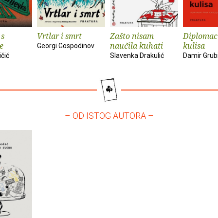
 s
Vrtlar i smrt
Zašto nisam
Diplomaci
e
naučila kuhati
kulisa
Georgi Gospodinov
ičić
Slavenka Drakulić
Damir Grub
– OD ISTOG AUTORA –