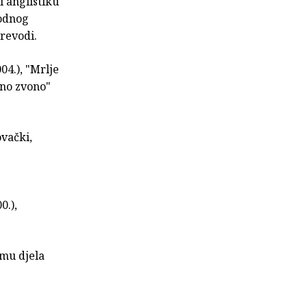
i anglistiku
rodnog
prevodi.
04.), "Mrlje
lno zvono"
ovački,
0.),
 mu djela