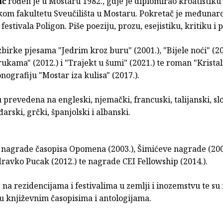
ić
rođen je u Mostaru 1982., gdje je diplomirao kroatistiku 
skom fakultetu Sveučilišta u Mostaru. Pokretač je međuna
festivala Poligon. Piše poeziju, prozu, esejistiku, kritiku i 
zbirke pjesama "Jedrim kroz buru" (2001.), "Bijele noći" (20
ukama" (2012.) i "Trajekt u šumi" (2021.) te roman "Krista
onografiju "Mostar iza kulisa" (2017.).
 prevedena na engleski, njemački, francuski, talijanski, sl
đarski, grčki, španjolski i albanski.
e nagrade časopisa Opomena (2003.), Šimićeve nagrade (200
ravko Pucak (2012.) te nagrade CEI Fellowship (2014.).
 na rezidencijama i festivalima u zemlji i inozemstvu te su
u književnim časopisima i antologijama.