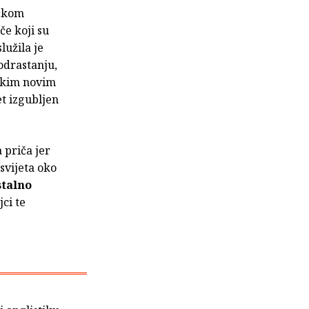
ičkom
če koji su
lužila je
odrastanju,
vakim novim
t izgubljen
 priča jer
svijeta oko
stalno
ci te