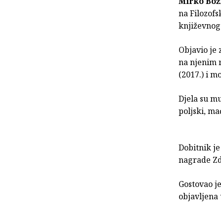
Mirko Bož
na Filozof
književnog 
Objavio je 
na njenim r
(2017.) i m
Djela su mu
poljski, ma
Dobitnik j
nagrade Zd
Gostovao je
objavljena 