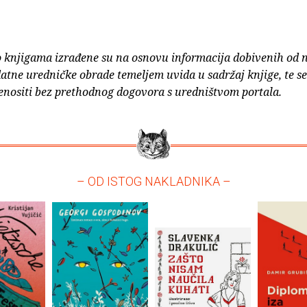
o knjigama izrađene su na osnovu informacija dobivenih od 
atne uredničke obrade temeljem uvida u sadržaj knjige, te s
enositi bez prethodnog dogovora s uredništvom portala.
– OD ISTOG NAKLADNIKA –