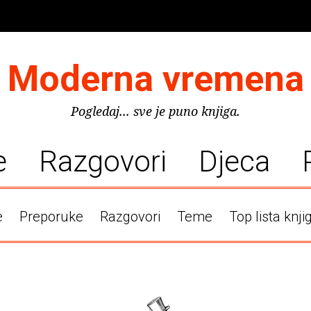
Moderna vremena
Pogledaj... sve je puno knjiga.
e
Razgovori
Djeca
e
Preporuke
Razgovori
Teme
Top lista knji