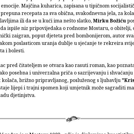
emocije. Majčina kuharica, zapisana u tipičnom socijalist
prepuna recepata za sva obična, svakodnevna jela, za kola
slavljima ili da se u kući ima nešto slatko,
Mirku Božiću
pos
da ispiše niz pripovijedaka o rodnome Mostaru, o obitelji, 
esnički zaigran, poput djeteta pred bombonijerom, autor s
kom poslasticom uranja dublje u sjećanje te rekreira svije
a i bolesti.
ac pred čitateljem se otvara kao rasuti roman, kao poznata
ako posebna i univerzalna priča o sazrijevanju i shvaćanju 
 kolača, brižno pripravljanog, posluženog s ljubavlju
"Kri
taje lijepi i trajni spomen koji umjetnik može sagraditi maj
adu djetinjstva.