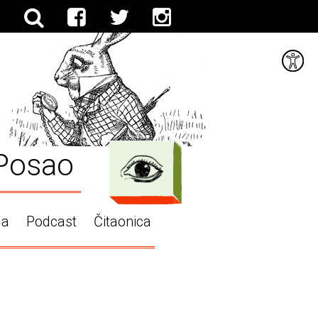
Posao
ga
Podcast
Čitaonica