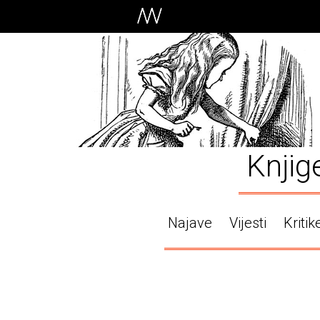
Knjig
Najave
Vijesti
Kritik