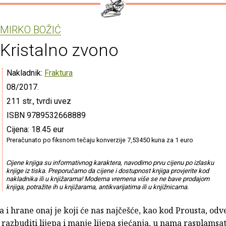
MIRKO BOŽIĆ
Kristalno zvono
Nakladnik:
Fraktura
08/2017.
211 str., tvrdi uvez
ISBN 9789532668889
Cijena: 18.45 eur
Preračunato po fiksnom tečaju konverzije 7,53450 kuna za 1 euro
Cijene knjiga su informativnog karaktera, navodimo prvu cijenu po izlasku
knjige iz tiska. Preporučamo da cijene i dostupnost knjiga provjerite kod
nakladnika ili u knjižarama! Moderna vremena više se ne bave prodajom
knjiga, potražite ih u knjižarama, antikvarijatima ili u knjižnicama.
a i hrane onaj je koji će nas najčešće, kao kod Prousta, odve
, razbuditi lijepa i manje lijepa sjećanja, u nama rasplamsa