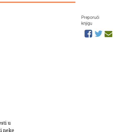
Preporuči
knjigu
sti u
ti neke