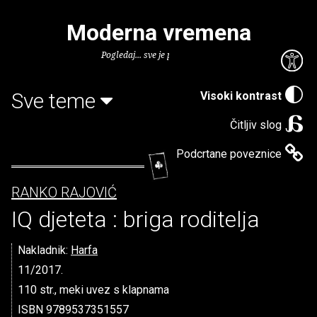
Moderna vremena
Pogledaj... sve je puno knjiga.
Sve teme
Visoki kontrast
Čitljiv slog
Podcrtane poveznice
RANKO RAJOVIĆ
IQ djeteta : briga roditelja
Nakladnik:
Harfa
11/2017.
110 str., meki uvez s klapnama
ISBN 9789537351557