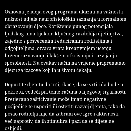
Osnovna je ideja ovog programa ukazati na važnost i
nužnost udjela neurofizioloških saznanja u formalnom
obrazovanju djece. Korištenje punog potencijala
ljudskog uma tijekom ključnog razdoblja djetinjstva,
zajedno s posvećenim i educiranim roditeljima i
odgojiteljima, otvara vrata kreativnijem učenju,
bržem saznavanju i lakšem otkrivanju i razvijanju
sposobnosti. Na ovakav način na vrijeme pripremamo
djecu za izazove koji ih u životu čekaju.
Dopustite djetetu da trči, skače, da se vrti i da bude u
pokretu, vodeći pri tome računa o njegovoj sigurnosti.
Pretjerano zaštićivanje može imati negativne
posljedice te usporiti ili oštetiti razvoj djeteta, tako da
posao roditelja nije da zabrani ove igre i aktivnosti,
već naprotiv, da ih stimulira i pazi da se dijete ne
ozlijedi.