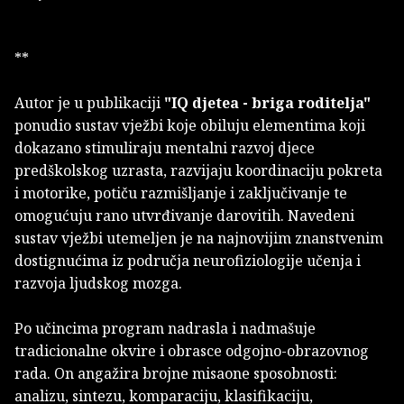
**
Autor je u publikaciji
"IQ djetea - briga roditelja"
ponudio sustav vježbi koje obiluju elementima koji
dokazano stimuliraju mentalni razvoj djece
predškolskog uzrasta, razvijaju koordinaciju pokreta
i motorike, potiču razmišljanje i zaključivanje te
omogućuju rano utvrđivanje darovitih. Navedeni
sustav vježbi utemeljen je na najnovijim znanstvenim
dostignućima iz područja neurofiziologije učenja i
razvoja ljudskog mozga.
Po učincima program nadrasla i nadmašuje
tradicionalne okvire i obrasce odgojno-obrazovnog
rada. On angažira brojne misaone sposobnosti:
analizu, sintezu, komparaciju, klasifikaciju,