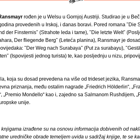
 Ransmayr
rođen je u Welsu u Gornjoj Austriji. Studirao je u Be
godina provedenih u Irskoj, i danas boravi. Pored romana "Die
d der Finsternis" (Strahote leda i tame), "Die letzte Welt" (Poslje
ahara, Der fliegende Berg" (Leteća planina), Ransmayr je dosad
povijedaka: "Der Weg nach Surabaya" (Put za surabayu), "Gest
ten" (Ispovijesti jednog turista) te, kao posljednju u nizu, pripov
la, koja su dosad prevedena na više od trideset jezika, Ransma
evna priznanja, među ostalim nagrade „Friedrich Hölderlin“, „Fr
t“, „Premio Mondello“ kao i, zajedno sa Salmanom Rushdijem, „P
uropske unije.
o knjigama izrađene su na osnovu informacija dobivenih od nakl
atne uredničke obrade temeljem uvida u sadržaj knjige, te se ka