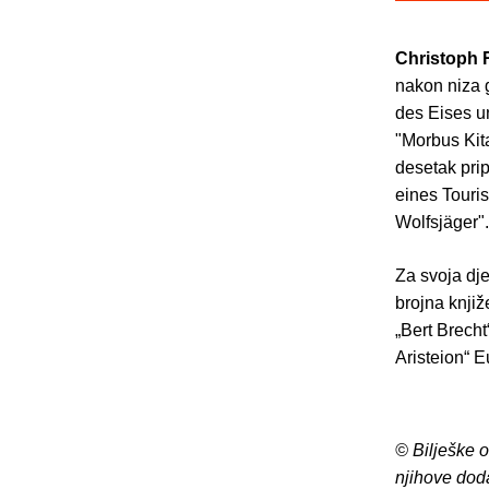
Christoph
nakon niza 
des Eises un
"Morbus Kit
desetak pri
eines Touris
Wolfsjäger".
Za svoja dje
brojna knjiž
„Bert Brech
Aristeion“ E
© Bilješke 
njihove dod