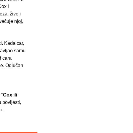
ox i
za, žive i
većuje njoj,
i. Kada car,
tavljao samu
d cara
lje. Odlučan
u
"Cox ili
 povijesti,
a.