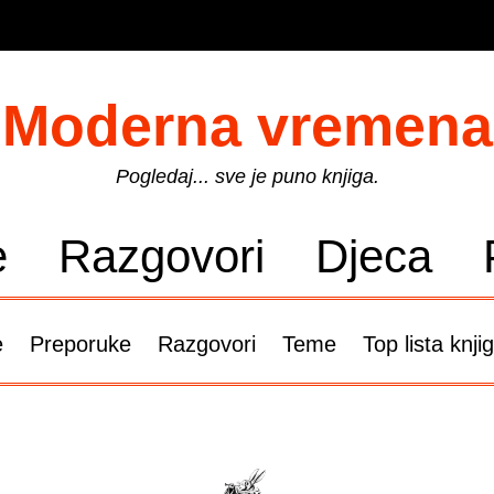
Moderna vremena
Pogledaj... sve je puno knjiga.
e
Razgovori
Djeca
e
Preporuke
Razgovori
Teme
Top lista knji