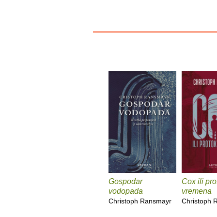
Gospodar
Cox ili pr
vodopada
vremena
Christoph Ransmayr
Christoph 