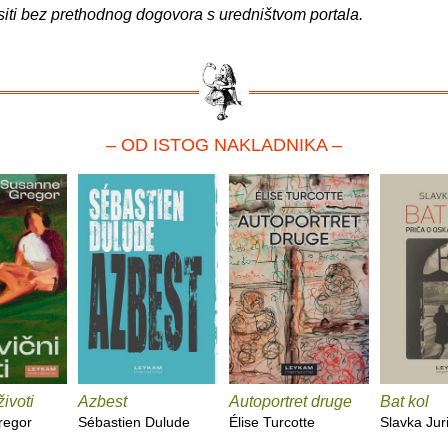
siti bez prethodnog dogovora s uredništvom portala.
– OD ISTOG NAKLADNIKA –
životi
Azbest
Autoportret druge
Bat kol
regor
Sébastien Dulude
Élise Turcotte
Slavka Jur