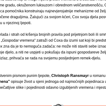
e gradu, okruženom luksuzom i obrednom veličanstvenošću, C
ica pomoćnika konstruiraju najnevjerojatnije mehanizme od želje
očene draguljima. Žalujući za svojom kćeri, Cox svoja djela pos
u u njezinoj ljepoti.
ada i strah od kršenja brojnih pravila pod prijetnjom boli ili smrt
o „Gospodar vremena“ zatraži od Coxa da izumi sat koji bi preds
x zna da je to nemoguća zadaća: ne može niti staviti sebe izna
oje djelo, a niti ne uspjeti u pokušaju da ispuni gospodareve že
izlaz, prihvaća se rada na svojemu posljednjem remek-djelu.
tvenim pismom punim ljepote,
Christoph Ransmayr
u roman
mena"
opisuje život u sjeni jednoga od najmoćnijih pojedinaca u
pečatljive slike i pojedinosti odavno izgubljenih vremena i mjest