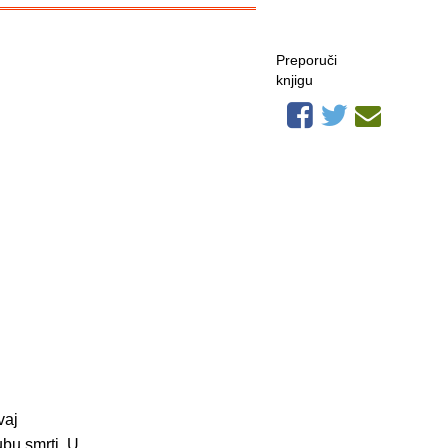
Preporuči
knjigu
vaj
ubu smrti. U