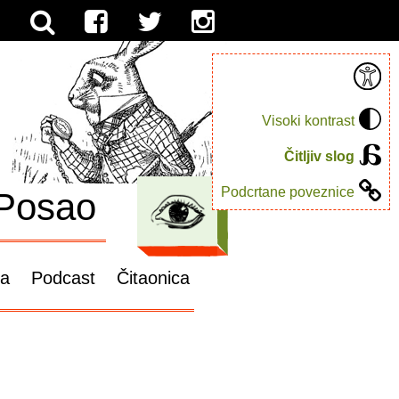
Visoki kontrast
Čitljiv slog
Podcrtane poveznice
Posao
ga
Podcast
Čitaonica