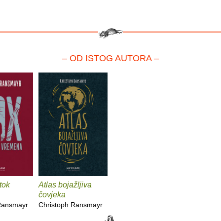
– OD ISTOG AUTORA –
otok
Atlas bojažljiva
čovjeka
Ransmayr
Christoph Ransmayr