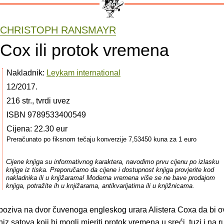
CHRISTOPH RANSMAYR
Cox ili protok vremena
Nakladnik:
Leykam international
12/2017.
216 str., tvrdi uvez
ISBN 9789533400549
Cijena: 22.30 eur
Preračunato po fiksnom tečaju konverzije 7,53450 kuna za 1 euro
Cijene knjiga su informativnog karaktera, navodimo prvu cijenu po izlasku
knjige iz tiska. Preporučamo da cijene i dostupnost knjiga provjerite kod
nakladnika ili u knjižarama! Moderna vremena više se ne bave prodajom
knjiga, potražite ih u knjižarama, antikvarijatima ili u knjižnicama.
 poziva na dvor čuvenoga engleskog urara Alistera Coxa da bi o
niz satova koji bi mogli mjeriti protok vremena u sreći, tuzi i na r