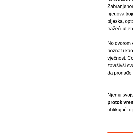
Zabranjenom
njegova troj
pijeska, opt
tražeći utjeh
No dvorom vl
poznat i ka
vječnost, Co
završivši sv
da pronađe 
Njemu svojs
protok vre
oblikujući u