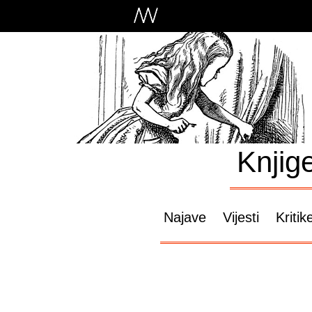
Knjig
Najave
Vijesti
Kritik