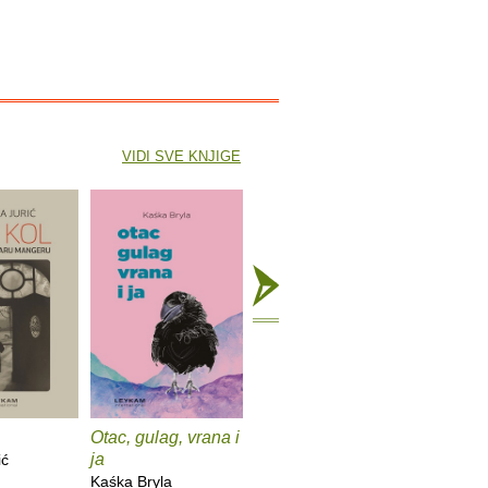
VIDI SVE KNJIGE
Otac, gulag, vrana i
Popis svega što
Samosta
ja
sam u životu
ić
Barbara F
zaboravila
Kaśka Bryla