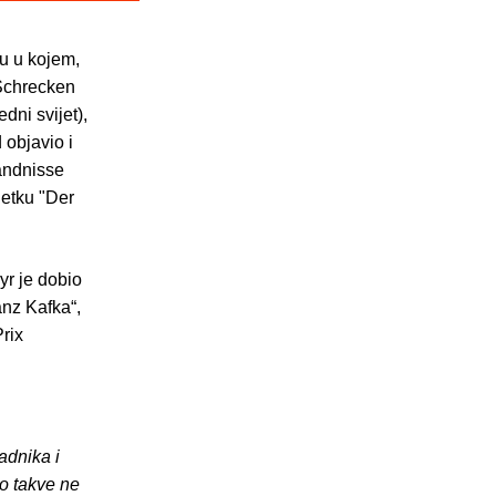
ču u kojem,
 Schrecken
dni svijet),
 objavio i
ändnisse
ijetku "Der
yr je dobio
anz Kafka“,
rix
adnika i
o takve ne