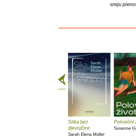
smiju preno
Slika bez
Polovični 
djevojčice
Susanne G
Sarah Elena Müller