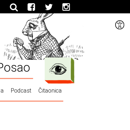
Posao
ga
Podcast
Čitaonica