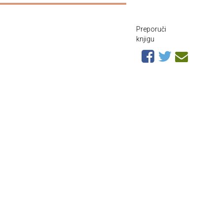
Preporuči
knjigu