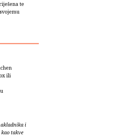
riješena te
u svojemu
ichen
x ili
ću
nakladnika i
e kao takve