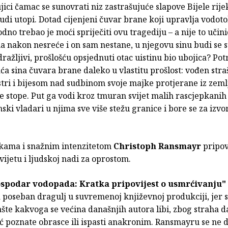
ujici čamac se sunovrati niz zastrašujuće slapove Bijele rij
judi utopi. Dotad cijenjeni čuvar brane koji upravlja vodo
dno trebao je moći spriječiti ovu tragediju – a nije to učin
 nakon nesreće i on sam nestane, u njegovu sinu budi se su
ražljivi, prošlošću opsjednuti otac uistinu bio ubojica? Pot
ća sina čuvara brane daleko u vlastitu prošlost: vođen str
estri i bijesom nad sudbinom svoje majke protjerane iz zeml
ve stope. Put ga vodi kroz tmuran svijet malih rascjepkanih
i vladari u njima sve više stežu granice i bore se za izvo
kama i snažnim intenzitetom
Christoph Ransmayr
pripov
ijetu i ljudskoj nadi za oprostom.
spodar vodopada: Kratka pripovijest o usmrćivanju"
 poseban dragulj u suvremenoj književnoj produkciji, jer 
šte kakvoga se većina današnjih autora libi, zbog straha d
ć poznate obrasce ili ispasti anakronim. Ransmayru se ne 