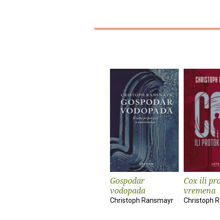
Gospodar
Cox ili pr
vodopada
vremena
Christoph Ransmayr
Christoph 