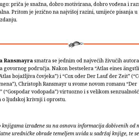
ugo: priča je snažna, dobro motivirana, dobro vođena i raz
alna. Pritom je jezično na najvišoj razini, umijeće pisanja 
izdanju.
ha Ransmayra
smatra se jednim od najvećih živućih autora
 govornog područja. Nakon bestselera “Atlas eines ängstl
tlas bojažljiva čovjeka”) i “Cox oder Der Lauf der Zeit” (“Co
mena”), Christoph Ransmayr u svome novom romanu “Der
r” (“Gospodar vodopada”) virtuozno i s velikom senzualnoš
 o ljudskoj krivnji i oprostu.
o knjigama izrađene su na osnovu informacija dobivenih od 
atne uredničke obrade temeljem uvida u sadržaj knjige, te s