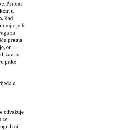
eke. Pritom
tokom u
io. Kad
mnja: je li
raga za
ašću prema
je, on
 državica.
re pitke
ijeda o
se odvažuje
a će
dogodi ni