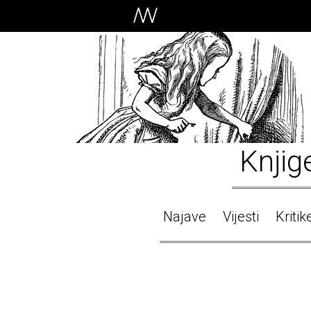
Knjig
Najave
Vijesti
Kritik