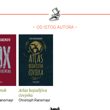
– OD ISTOG AUTORA –
otok
Atlas bojažljiva
čovjeka
Ransmayr
Christoph Ransmayr