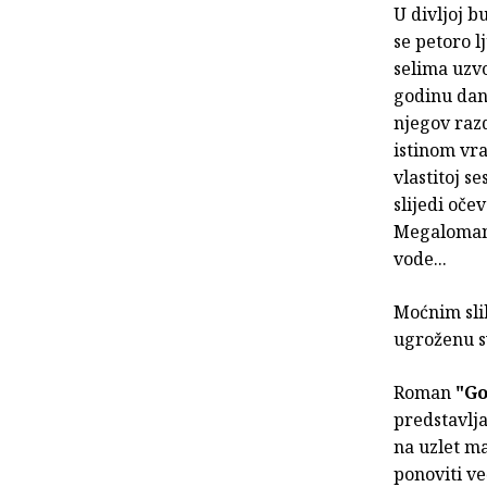
U divljoj b
se petoro l
selima uzvo
godinu dana
njegov razd
istinom vra
vlastitoj s
slijedi oče
Megalomansk
vode...
Moćnim sli
ugroženu sv
Roman
"Go
predstavlja
na uzlet ma
ponoviti ve