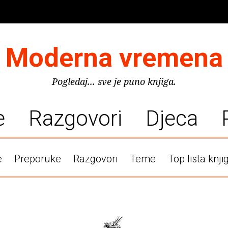
Moderna vremena
Pogledaj... sve je puno knjiga.
e
Razgovori
Djeca
e
Preporuke
Razgovori
Teme
Top lista knji