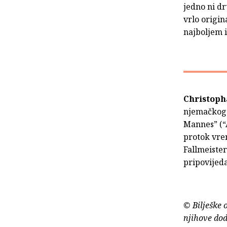
jedno ni dr
vrlo origin
najboljem 
Christop
njemačkoga
Mannes” (“A
protok vre
Fallmeiste
pripovijeda
© Bilješke 
njihove dod