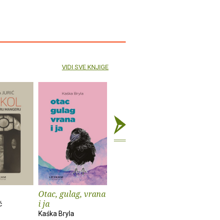
VIDI SVE KNJIGE
Otac, gulag, vrana
Popis svega što
Samosta
i ja
sam u životu
škola
ć
zaboravila
Kaśka Bryla
Barbara Fr