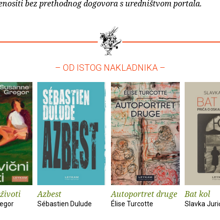
enositi bez prethodnog dogovora s uredništvom portala.
– OD ISTOG NAKLADNIKA –
životi
Azbest
Autoportret druge
Bat kol
egor
Sébastien Dulude
Élise Turcotte
Slavka Juri